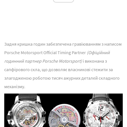
Задня кришка годин забезпечена гравіюванням з написом
Porsche Motorsport Official Timing Partner
(Офіційний
годинний партнер Porsche Motorsport)
і виконана з
сапфірового скла, що дозволяє власникові стежити за
злагодженою роботою тисяч ажурних деталей складного
механізму.