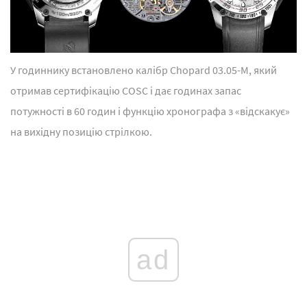
У годиннику встановлено калібр Chopard 03.05-M, який
отримав сертифікацію COSC і дає годинах запас
потужності в 60 годин і функцію хронографа з «відскакує»
на вихідну позицію стрілкою.
ad