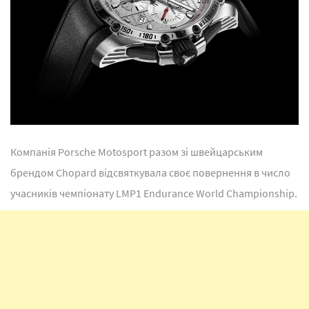
Компанія Porsche Motosport разом зі швейцарським
брендом Chopard відсвяткувала своє повернення в число
учасників чемпіонату LMP1 Endurance World Championship.