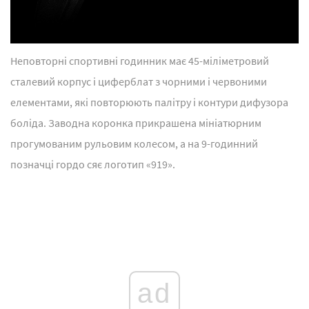
Неповторні спортивні годинник має 45-міліметровий
сталевий корпус і циферблат з чорними і червоними
елементами, які повторюють палітру і контури дифузора
боліда. Заводна коронка прикрашена мініатюрним
прогумованим рульовим колесом, а на 9-годинний
позначці гордо сяє логотип «919».
ad