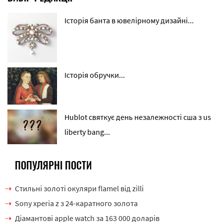
Історія банта в ювелірному дизайні...
Історія обручки...
Hublot святкує день незалежності сша з us
liberty bang...
ПОПУЛЯРНІ ПОСТИ
Стильні золоті окуляри flamel від zilli
Sony xperia z з 24-каратного золота
Діамантові apple watch за 163 000 доларів