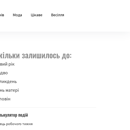
нів
Мода
Цікаве
Весілля
кільки залишилось до:
вий рік
здво
ликдень
нь матері
ловін
лькулятор подій
ець робочого тижня