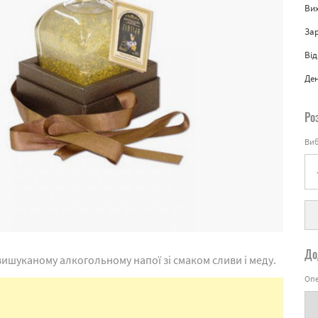
Вих
За
Від
Де
Ро
Виб
До
вишуканому алкогольному напої зі смаком сливи і меду.
Опе