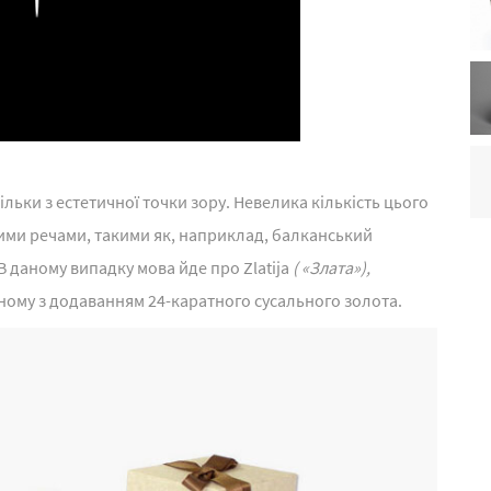
 тільки з естетичної точки зору. Невелика кількість цього
вними речами, такими як, наприклад, балканський
В даному випадку мова йде про Zlatija
( «Злата»),
ному з додаванням 24-каратного сусального золота.