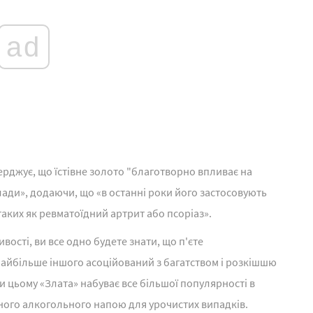
ad
ерджує, що їстівне золото "благотворно впливає на
озлади», додаючи, що «в останні роки його застосовують
таких як ревматоїдний артрит або псоріаз».
ивості, ви все одно будете знати, що п'єте
найбільше іншого асоційований з багатством і розкішшю
и цьому «Злата» набуває все більшої популярності в
ного алкогольного напою для урочистих випадків.