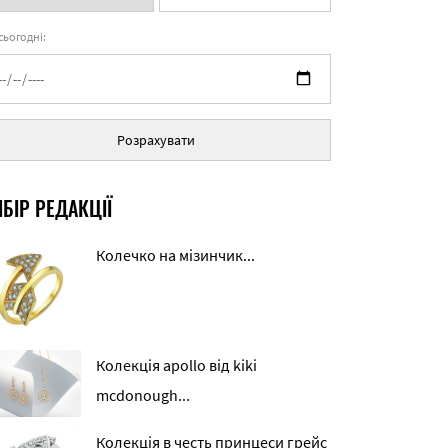
 сьогодні:
Розрахувати
БІР РЕДАКЦІЇ
Колечко на мізинчик...
Колекція apollo від kiki
mcdonough...
Колекція в честь принцеси грейс