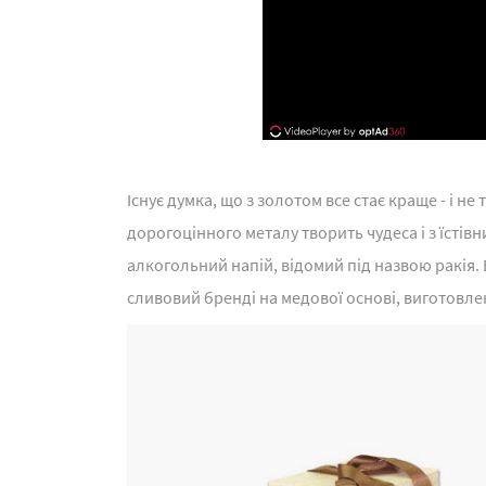
Існує думка, що з золотом все стає краще - і не
дорогоцінного металу творить чудеса і з їсті
алкогольний напій, відомий під назвою ракія. 
сливовий бренді на медової основі, виготовле