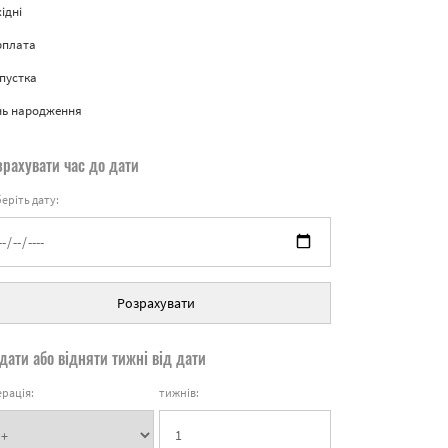
ідні
рплата
пустка
нь народження
зрахувати час до дати
еріть дату:
Розрахувати
дати або відняти тижні від дати
рація:
тижнів: