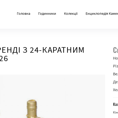
Головна
Годинники
Колекції
Енциклопедія Каме
РЕНДІ З 24-КАРАТНИМ
С
26
Но
Рі
Ве
Де
Хе
Ка
Кін