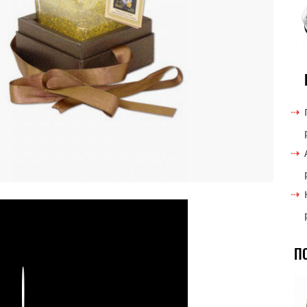
П
Play