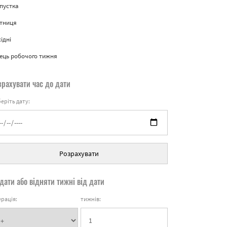
пустка
ятниця
ідні
ець робочого тижня
зрахувати час до дати
еріть дату:
Розрахувати
дати або відняти тижні від дати
рація:
тижнів: