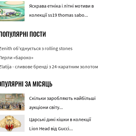
Яскрава етніка і літні мотиви в
колекції ss19 thomas sabo...
ПОПУЛЯРНІ ПОСТИ
Zenith об'єднується з rolling stones
Перли «бароко»
Zlatija - сливове бренді з 24-каратним золотом
ОПУЛЯРНІ ЗА МІСЯЦЬ
Скільки заробляють найбільші
аукціони світу...
Царські дикі кішки в колекції
Lion Head від Gucci...