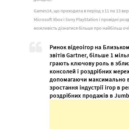
Games14, що проходила в період з 11 по 13 вере
Microsoft Xbox і Sony PlayStation і провідні р
можливість дізнатися більше про найбільш очі
Ринок відеоігор на Близьком
звітів Gartner, більше 1 міл
грають ключову роль в збли
консолей і роздрібних мере
допомагаючи максимально в
зростання індустрії ігор в р
роздрібних продажів в Jumbo