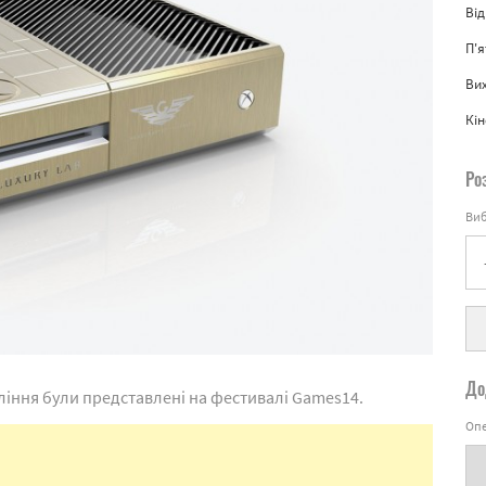
Від
П'
Вих
Кін
Ро
Виб
До
коління були представлені на фестивалі Games14.
Опе