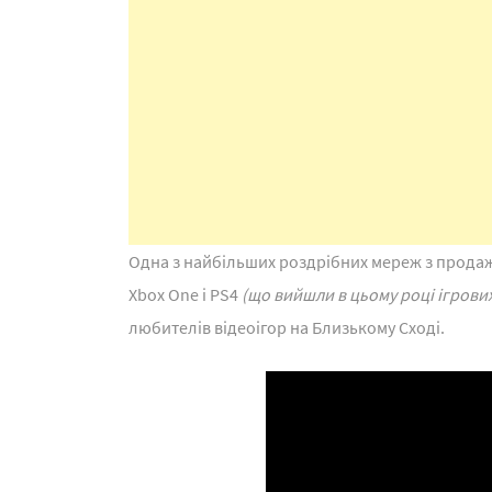
Одна з найбільших роздрібних мереж з продаж
Xbox One і PS4
(що вийшли в цьому році ігрови
любителів відеоігор на Близькому Сході.