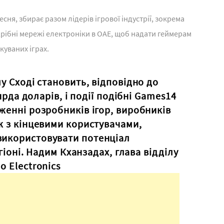
сня, збирає разом лідерів ігрової індустрії, зокрема
оздрібні мережі електроніки в ОАЕ, щоб надати геймерам
куваних іграх.
у Сході становить, відповідно до
ьярда доларів, і події подібні Games14
женні розробників ігор, виробників
ж з кінцевими користувачами,
икористовувати потенціал
егіоні. Надим Кханзадах, глава відділу
 Electronics