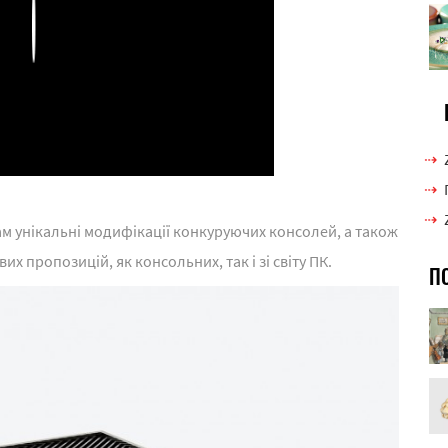
Play
м унікальні модифікації конкуруючих консолей, а також
их пропозицій, як консольних, так і зі світу ПК.
П