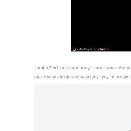
Jumbo Electronics пропонує заможним геймера
підготувала до фестивалю цілу купу інших цікав