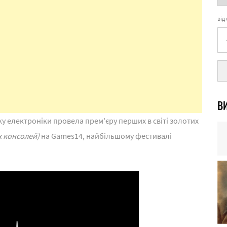
від
ВИ
у електроніки провела прем'єру перших в світі золотих
х консолей)
на Games14, найбільшому фестивалі