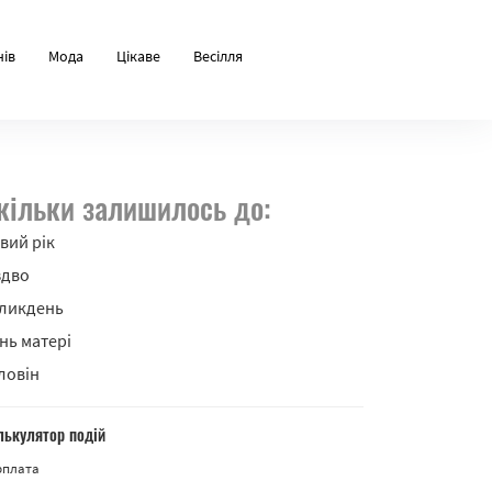
нів
Мода
Цікаве
Весілля
кільки залишилось до:
вий рік
здво
ликдень
нь матері
ловін
лькулятор подій
рплата