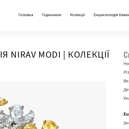
Головна
Годинники
Колекції
Енциклопедія Каме
 NIRAV MODI | КОЛЕКЦІЇ
С
Но
Рі
Ве
Де
Хе
Ка
Де