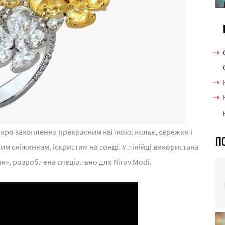
иро захоплення прекрасним квіткою: кольє, сережки і
П
ким сніжинкам, іскристим на сонці. У лінійці використана
», розроблена спеціально для Nirav Modi.