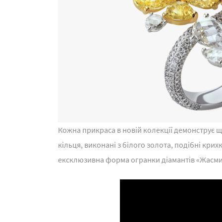
Кожна прикраса в новій колекції демонструє щ
кільця, виконані з білого золота, подібні крих
ексклюзивна форма огранки діамантів «Жасмин