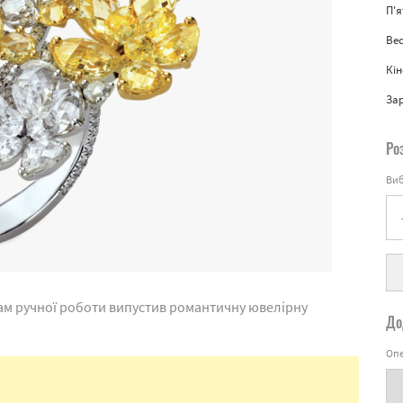
П'
Вес
Кін
За
Ро
Виб
ам ручної роботи випустив романтичну ювелірну
До
Опе