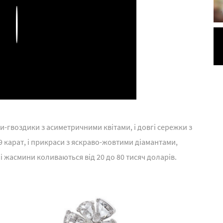
Play
и-гвоздики з асиметричними квітами, і довгі сережки з
 карат, і прикраси з яскраво-жовтими діамантами,
і жасмини коливаються від 20 до 80 тисяч доларів.