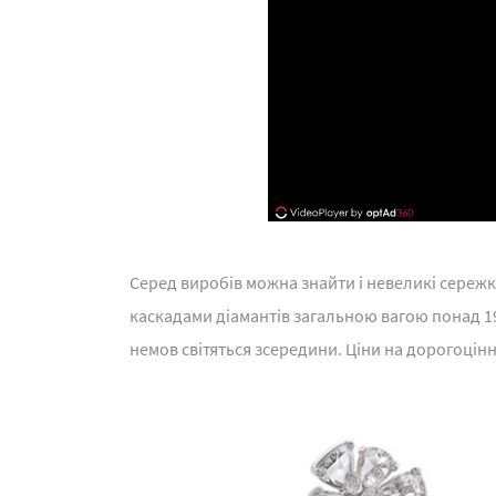
Серед виробів можна знайти і невеликі сережк
каскадами діамантів загальною вагою понад 19
немов світяться зсередини. Ціни на дорогоцінн