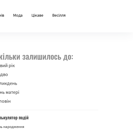
нів
Мода
Цікаве
Весілля
кільки залишилось до:
вий рік
здво
ликдень
нь матері
ловін
лькулятор подій
нь народження