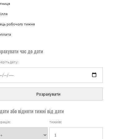
ятниця
ілля
ець робочого тижня
рплата
зрахувати час до дати
еріть дату:
Розрахувати
дати або відняти тижні від дати
рація:
тижнів: