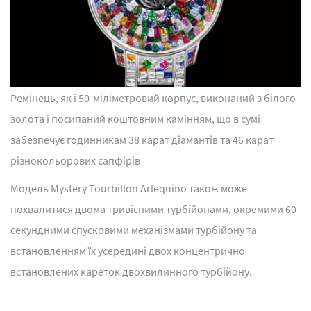
Ремінець, як і 50-міліметровий корпус, виконаний з білого
золота і посипаний коштовним камінням, що в сумі
забезпечує годинникам 38 карат діамантів та 46 карат
різнокольорових сапфірів
Модель Mystery Tourbillon Arlequino також може
похвалитися двома тривісними турбійонами, окремими 60-
секундними спусковими механізмами турбійону та
встановленням їх усередині двох концентрично
встановлених кареток двохвилинного турбійону.