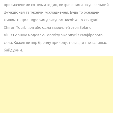
присмаченими сотнями годин, витраченими на унікальний
функціонал та технічні ускладнення. Будь то оснащені
живим 16-циліндровим двигуном Jacob & Co x Bugatti
Chiron Tourbillon або одна з моделей серії Solar c
мініатюрною моделлю Всесвіту в корпусі з сапфірового
скла. Кожен витвір бренду приковує погляди і не залишає
байдужим.