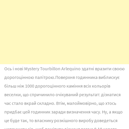
Ось і нові Mystery Tourbillon Arlequino здатні вразити своєю
дорогоцінною палітрою.Поверхня годинника виблискує
більш ніж 1000 дорогоцінного каміння всіх кольорів
веселки, що спричинило очікуваний результат: дізнатися
час стало вкрай складно. Втім, малоймовірно, що хтось
придбає цей годинник заради визначення часу. Ну, а якщо
це буде так, то власнику розкішного виробу доведеться