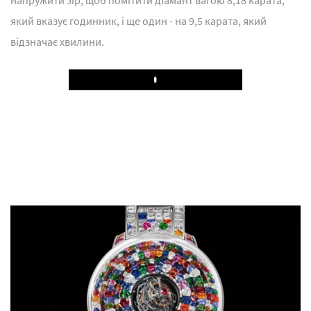
напружити зір, щоб помітити діамант вагою 8,18 карата,
який вказує годинник, і ще один - на 9,5 карата, який
відзначає хвилини.
Play