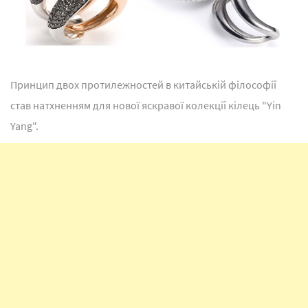
Принцип двох протилежностей в китайській філософії
став натхненням для нової яскравої колекції кілець "Yin
Yang".