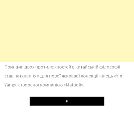
Принцип двох протилежностей в китайській філософії
став натхненням для нової яскравої колекції кілець «Yin
Yang», створеної компанією «Mattioli».
Play