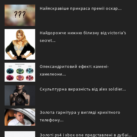
Найяскравіше прикраса премії оскар...
Найдорожче нижню білизну від victoria's
secret...
Олександритовий ефект: камені-
хамелеони...
Скульптурна виразність від alex soldier...
Золота гарнітура у вигляді крихітного
телефону...
Золоті ps4 і xbox one представлені в дубаї...