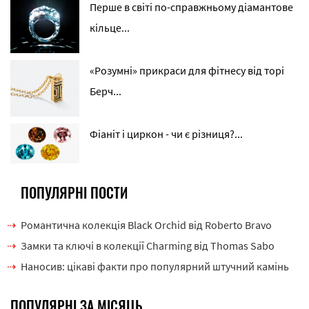
Перше в світі по-справжньому діамантове
кільце...
«Розумні» прикраси для фітнесу від торі
Берч...
Фіаніт і циркон - чи є різниця?...
ПОПУЛЯРНІ ПОСТИ
Романтична колекція Black Orchid від Roberto Bravo
Замки та ключі в колекції Charming від Thomas Sabo
Наносив: цікаві факти про популярний штучний камінь
ПОПУЛЯРНІ ЗА МІСЯЦЬ