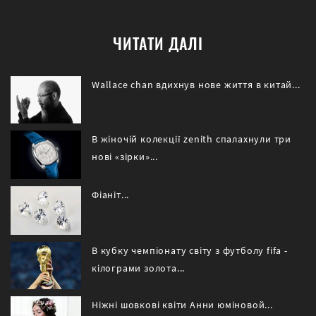
ЧИТАТИ ДАЛІ
Wallace chan вдихнув нове життя в китай...
В жіночій колекції zenith спалахнули три
нові «зірки»...
Фіаніт...
В кубку чемпіонату світу з футболу fifa -
кілограми золота...
Ніжні шовкові квіти Анни юміновой...