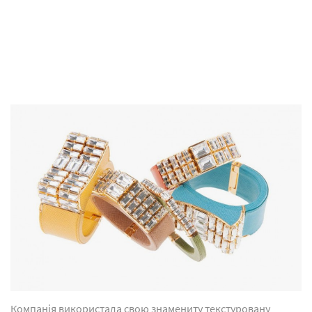
Компанія використала свою знамениту текстуровану