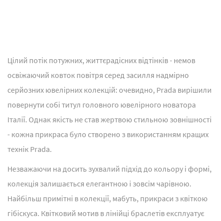
Цілий потік потужних, життєрадісних відтінків - немов
освіжаючий ковток повітря серед засилля надмірно
серйозних ювелірних колекцій: очевидно, Prada вирішили
повернути собі титул головного ювелірного новатора
Італії. Однак якість не став жертвою стильною зовнішності
- кожна прикраса було створено з використанням кращих
технік Prada.
Незважаючи на досить зухвалий підхід до кольору і формі,
колекція залишається елегантною і зовсім чарівною.
Найбільш примітні в колекції, мабуть, прикраси з квіткою
гібіскуса. Квітковий мотив в лінійці браслетів експлуатує