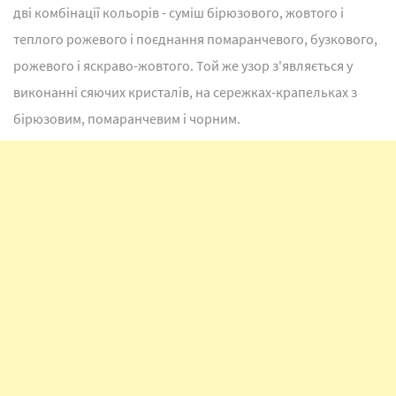
дві комбінації кольорів - суміш бірюзового, жовтого і
теплого рожевого і поєднання помаранчевого, бузкового,
рожевого і яскраво-жовтого. Той же узор з'являється у
виконанні сяючих кристалів, на сережках-крапельках з
бірюзовим, помаранчевим і чорним.