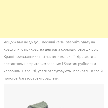
Якщо ж вам не до душі весняні квіти, зверніть увагу на
краду лінію прикрас, на цей раз з крокодилової шкірою.
Кращі представники цієї частини колекції - браслети з
елегантним нефритовим зеленим і багатим рубіновим
червоним. Нарешті, уваги заслуговують і прекрасні в своїй
простоті багатобарвні браслети.