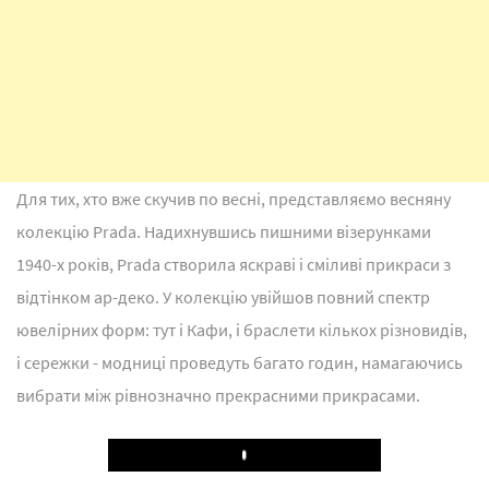
Для тих, хто вже скучив по весні, представляємо весняну
колекцію Prada. Надихнувшись пишними візерунками
1940-х років, Prada створила яскраві і сміливі прикраси з
відтінком ар-деко. У колекцію увійшов повний спектр
ювелірних форм: тут і Кафи, і браслети кількох різновидів,
і сережки - модниці проведуть багато годин, намагаючись
вибрати між рівнозначно прекрасними прикрасами.
Play