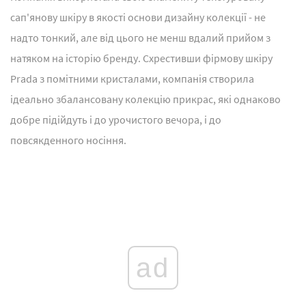
сап'янову шкіру в якості основи дизайну колекції - не
надто тонкий, але від цього не менш вдалий прийом з
натяком на історію бренду. Схрестивши фірмову шкіру
Prada з помітними кристалами, компанія створила
ідеально збалансовану колекцію прикрас, які однаково
добре підійдуть і до урочистого вечора, і до
повсякденного носіння.
ad