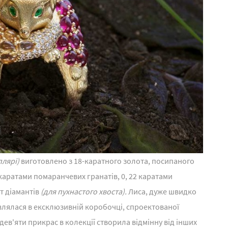
плярі)
виготовлено з 18-каратного золота, посипаного
 каратами помаранчевих гранатів, 0, 22 каратами
ат діамантів
(для пухнастого хвоста).
Лиса, дуже швидко
влялася в ексклюзивній коробочці, спроектованої
ев'яти прикрас в колекції створила відмінну від інших