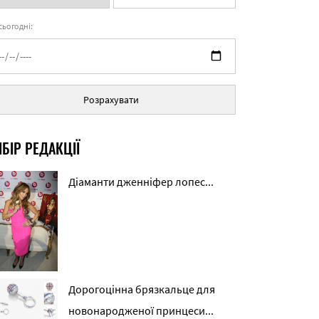
 сьогодні:
Розрахувати
БІР РЕДАКЦІЇ
Діаманти дженніфер лопес...
Дорогоцінна брязкальце для
новонародженої принцеси...