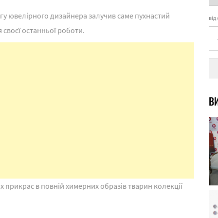
вагу ювелірного дизайнера залучив саме пухнастий
від
 своєї останньої роботи.
ВИ
их прикрас в повній химерних образів тварин колекції