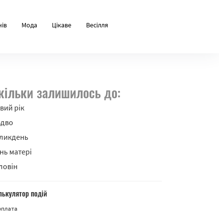
нів
Мода
Цікаве
Весілля
кільки залишилось до:
вий рік
здво
ликдень
нь матері
ловін
лькулятор подій
рплата