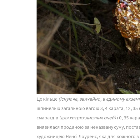
Це кільце
(існуюче, звичайно, в єдиному екзем
шпинелью загальною вагою 3, 4 карата, 12, 35
смарагдів
(для хитрих лисячих очей)
і 0, 35 кар
виявилася проданою за неназвану суму, поста
художницею Ненсі Лоуренс, яка для кожного з д