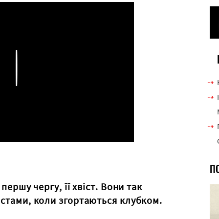
Play
П
першу чергу, її хвіст. Вони так
остами, коли згортаються клубком.