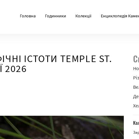
Головна
Годинники
Колекції
Енциклопедія Каме
ІЧНІ ІСТОТИ TEMPLE ST.
С
Ї 2026
Но
Рі
Ве
Де
Хе
Ка
За