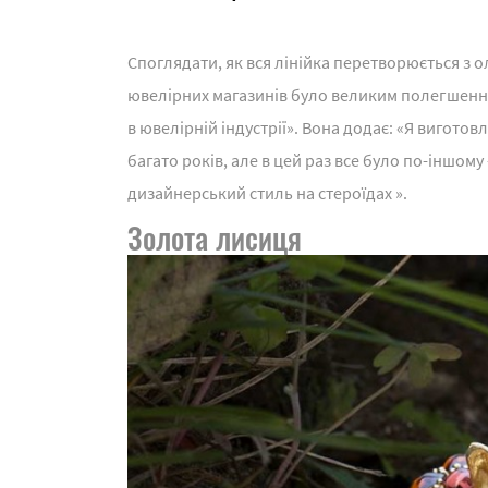
Споглядати, як вся лінійка перетворюється з о
ювелірних магазинів було великим полегшення
в ювелірній індустрії». Вона додає: «Я вигото
багато років, але в цей раз все було по-іншому 
дизайнерський стиль на стероїдах ».
Золота лисиця