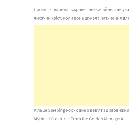
Лисиця - тварина яскраве і незвичайне, але у
лисячий хвіст, коли вона шукала натхнення для
Кільце Sleeping Fox - одне з дев'яти дивовижн
Mythical Creatures From the Golden Menagerie.