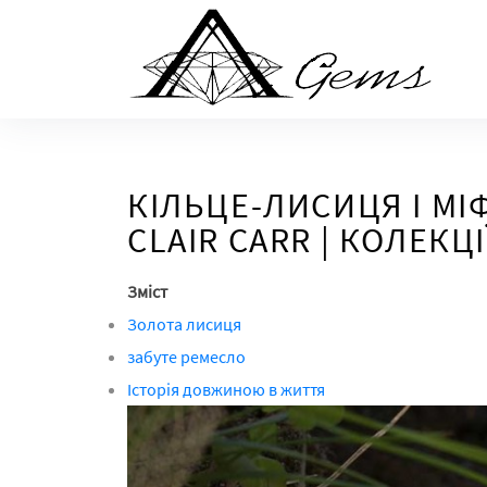
Skip
to
the
content
КІЛЬЦЕ-ЛИСИЦЯ І МІФ
CLAIR CARR | КОЛЕКЦІ
Зміст
Золота лисиця
забуте ремесло
Історія довжиною в життя