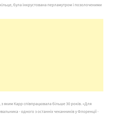
е кільце, була інкрустована перламутром і позолоченими
, з яким Карр співпрацювала більше 30 років. «Для
альника - одного з останніх чеканників у Флоренції -