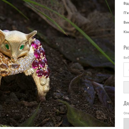
Від
П'
Вих
Кін
Ро
Виб
До
Опе