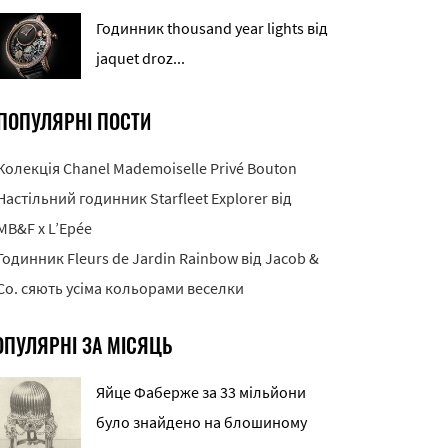
Годинник thousand year lights від
jaquet droz...
ПОПУЛЯРНІ ПОСТИ
Колекція Chanel Mademoiselle Privé Bouton
Настільний годинник Starfleet Explorer від
MB&F x L’Epée
Годинник Fleurs de Jardin Rainbow від Jacob &
Co. сяють усіма кольорами веселки
ОПУЛЯРНІ ЗА МІСЯЦЬ
Яйце Фаберже за 33 мільйони
було знайдено на блошиному