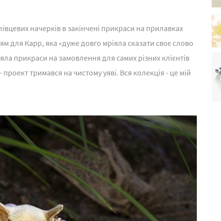
лівцевих начерків в закінчені прикраси на прилавках
м для Карр, яка «дуже довго мріяла сказати своє слово
вляла прикраси на замовлення для самих різних клієнтів
- проект тримався на чистому уяві. Вся колекція - це мій