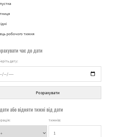
пустка
ятниця
ідні
ець робочого тижня
зрахувати час до дати
еріть дату:
Розрахувати
дати або відняти тижні від дати
рація:
тижнів: