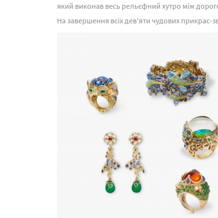
який виконав весь рельєфний хутро між дорого
На завершення всіх дев'яти чудових прикрас-зв