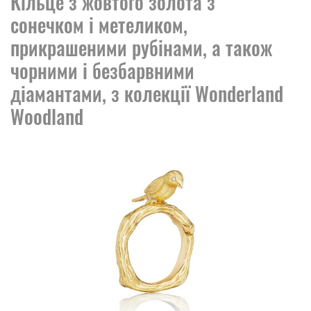
Кільце з жовтого золота з
сонечком і метеликом,
прикрашеними рубінами, а також
чорними і безбарвними
діамантами, з колекції Wonderland
Woodland