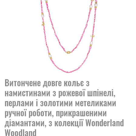
Витончене довге кольє з
намистинами з рожевої шпінелі,
перлами і золотими метеликами
ручної роботи, прикрашеними
діамантами, з колекції Wonderland
Woodland