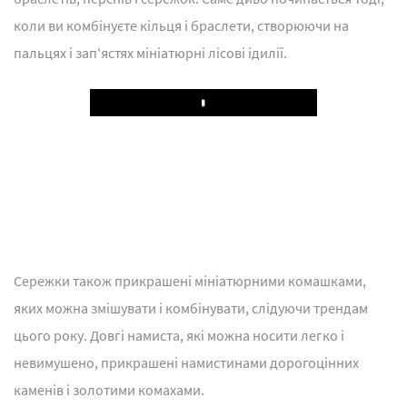
коли ви комбінуєте кільця і браслети, створюючи на
пальцях і зап'ястях мініатюрні лісові ідилії.
Play
Сережки також прикрашені мініатюрними комашками,
яких можна змішувати і комбінувати, слідуючи трендам
цього року. Довгі намиста, які можна носити легко і
невимушено, прикрашені намистинами дорогоцінних
каменів і золотими комахами.