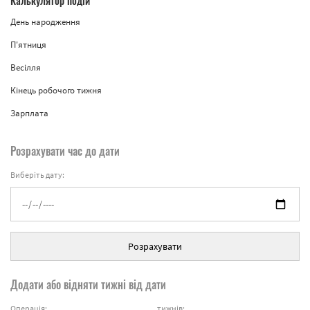
Калькулятор подій
День народження
П'ятниця
Весілля
Кінець робочого тижня
Зарплата
Розрахувати час до дати
Виберіть дату:
Розрахувати
Додати або відняти тижні від дати
Операція:
тижнів: