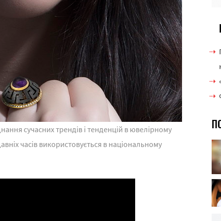
П
днання сучасних трендів і тенденцій в ювелірному
авніх часів використовується в національному