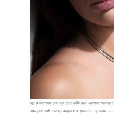
Крім містичного сенсу знайомий мотив також си
чому вироби та прикраси з цим візерунком час