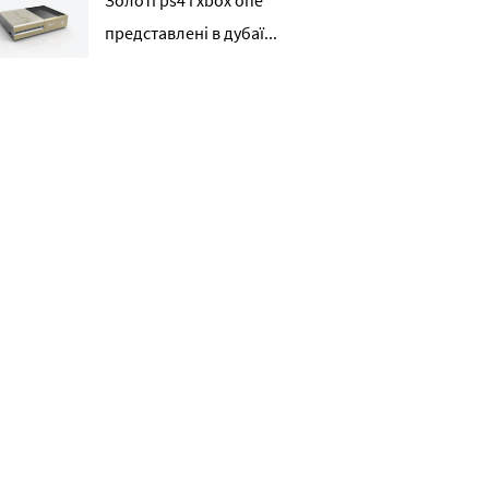
Золоті ps4 і xbox one
представлені в дубаї...