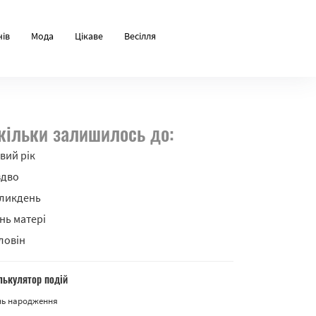
нів
Мода
Цікаве
Весілля
кільки залишилось до:
вий рік
здво
ликдень
нь матері
ловін
лькулятор подій
нь народження