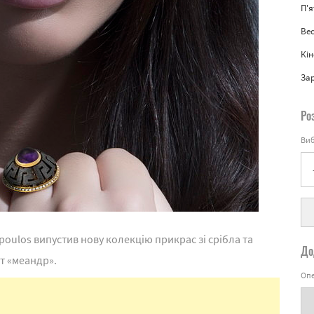
П'
Вес
Кін
За
Ро
Виб
oulos випустив нову колекцію прикрас зі срібла та
До
т «меандр».
Опе