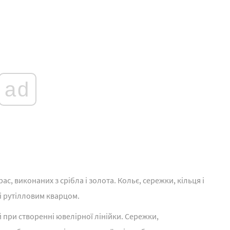
ad
ас, виконаних з срібла і золота. Кольє, сережки, кільця і
і рутілловим кварцом.
й при створенні ювелірної лінійки. Сережки,