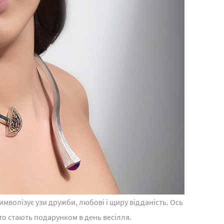
мволізує узи дружби, любові і щиру відданість. Ось
то стають подарунком в день весілля.