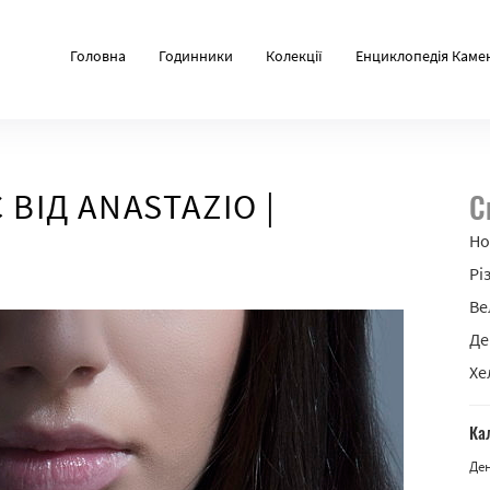
Головна
Годинники
Колекції
Енциклопедія Каме
 ВІД ANASTAZIO |
С
Но
Рі
Ве
Де
Хе
Ка
Де