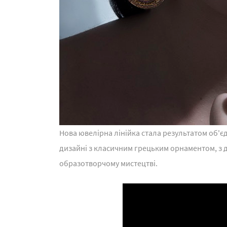
Нова ювелірна лінійка стала результатом об'є
дизайні з класичним грецьким орнаментом, з д
образотворчому мистецтві.