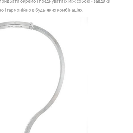
ридбати окремо і поєднувати їх між собою - завдяки
о і гармонійно в будь-яких комбінаціях.