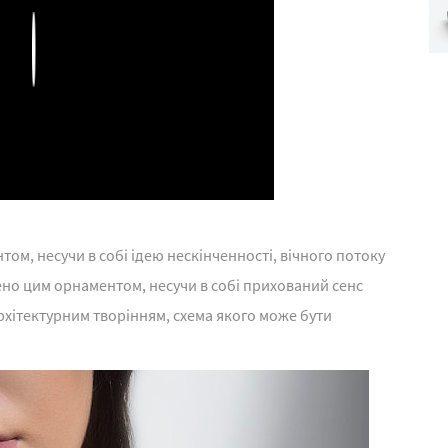
Play
м, несучи в собі ідею нескінченності, вічного потоку
ено цим орнаментом, несучи в собі прихований сенс
архітектурним творінням, схема якого може бути