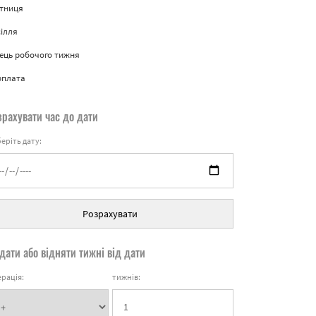
ятниця
ілля
ець робочого тижня
рплата
зрахувати час до дати
еріть дату:
Розрахувати
дати або відняти тижні від дати
рація:
тижнів: