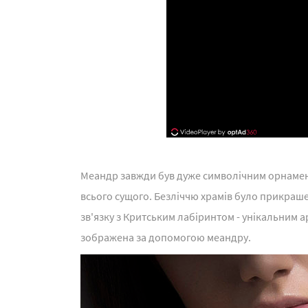
Меандр завжди був дуже символічним орнаменто
всього сущого. Безліччю храмів було прикраш
зв'язку з Критським лабіринтом - унікальним 
зображена за допомогою меандру.