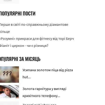
ПОПУЛЯРНІ ПОСТИ
Перше в світі по-справжньому діамантове
кільце
«Розумні» прикраси для фітнесу від торі Берч
Фіаніт і циркон - чи є різниця?
ОПУЛЯРНІ ЗА МІСЯЦЬ
Усипана золотом піца від pizza
hut...
Золота гарнітура у вигляді
крихітного телефону...