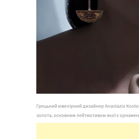
Грецький ювелірний дизайнер Anastazio Kostop
золота, основним лейтмотивом якої є орнамен