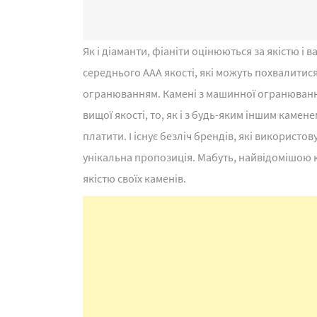
Як і діаманти, фіаніти оцінюються за якістю і 
середнього AAA якості, які можуть похвалитис
огранюванням. Камені з машинної огранюванням
вищої якості, то, як і з будь-яким іншим камене
платити. І існує безліч брендів, які використов
унікальна пропозиція. Мабуть, найвідомішою ко
якістю своїх каменів.