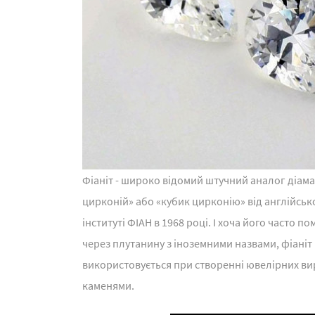
Фіаніт - широко відомий штучний аналог діама
цирконій» або «кубик цирконію» від англійськог
інституті ФІАН в 1968 році. І хоча його часто
через плутанину з іноземними назвами, фіаніт
використовується при створенні ювелірних ви
каменями.