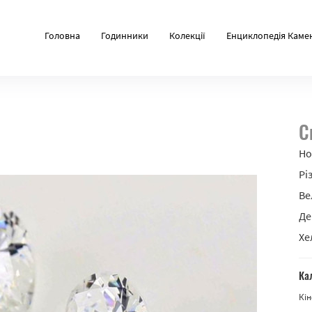
Головна
Годинники
Колекції
Енциклопедія Каме
С
Но
Рі
Ве
Де
Хе
Ка
Кін