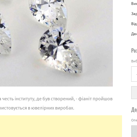
Вих
За
Від
Де
Ро
Виб
 честь інституту, де був створений, - фіаніт пройшов
ристовується в ювелірних виробах.
До
Опе