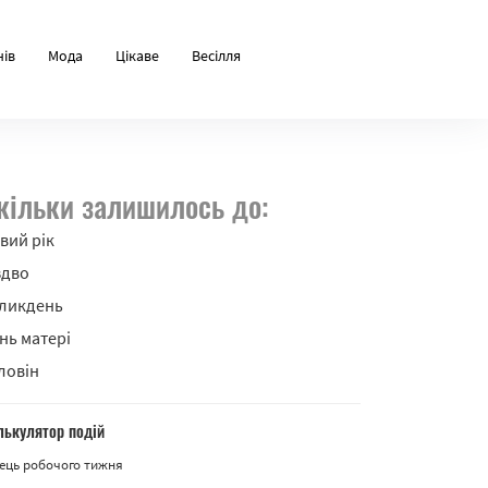
нів
Мода
Цікаве
Весілля
кільки залишилось до:
вий рік
здво
ликдень
нь матері
ловін
лькулятор подій
ець робочого тижня