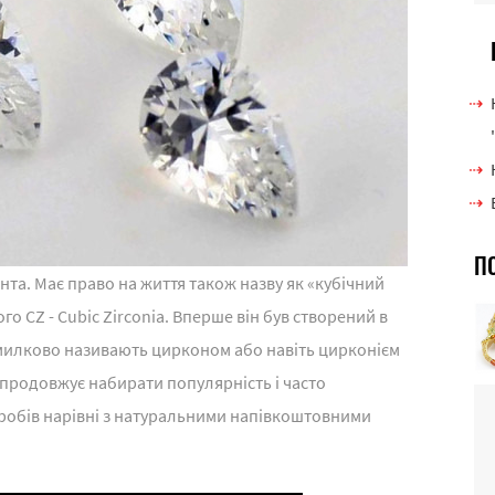
П
нта. Має право на життя також назву як «кубічний
о CZ - Cubic Zirconia. Вперше він був створений в
 помилково називають цирконом або навіть цирконієм
 продовжує набирати популярність і часто
робів нарівні з натуральними напівкоштовними