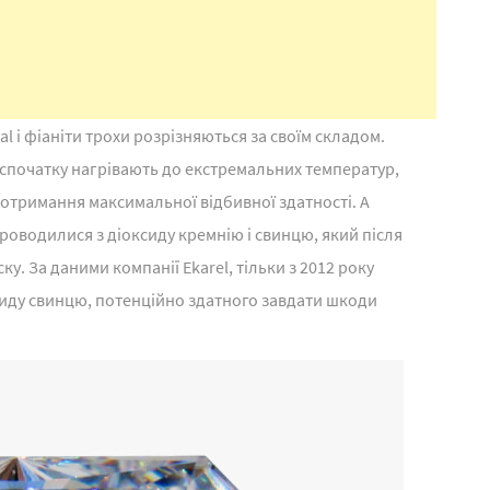
l і фіаніти трохи розрізняються за своїм складом.
й спочатку нагрівають до екстремальних температур,
отримання максимальної відбивної здатності. А
проводилися з діоксиду кремнію і свинцю, який після
у. За даними компанії Ekarel, тільки з 2012 року
сиду свинцю, потенційно здатного завдати шкоди