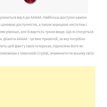
варіюються від A до AAAAA. Найбільш доступні камені
я ціновою доступністю, а також хорошою чистотою і
 рівніше, але їх вартість трохи вище. Що ж стосується
м, фіаніти AAAAA - це вже привілей, за яку потрібно
ують цей факт у своїх інтересах, підносячи його як
мпанією є Swarovski Crystal, знаменита по всьому світу