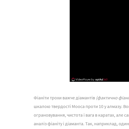
Фіаніти трохи важче діамантів
(фактично фіаніт
шкалою твердості Мооса проти 10 у алмазу. Вон
ограновування, чистота і вага в каратах, але
аналіз фіаніту і діаманта. Так, наприклад, оди