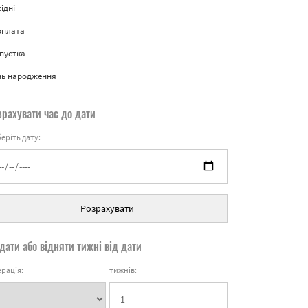
ідні
рплата
пустка
нь народження
зрахувати час до дати
еріть дату:
Розрахувати
дати або відняти тижні від дати
рація:
тижнів: