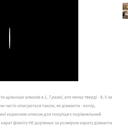
Play
и щільніше алмазів в 1, 7 рази),
але менш тверді - 8, 5 за
и часто описуються також, як діаманти - колір,
 самої корисним описом для покупця є порівняльний
н карат фіаніту НЕ дорівнює за розміром карату діаманта