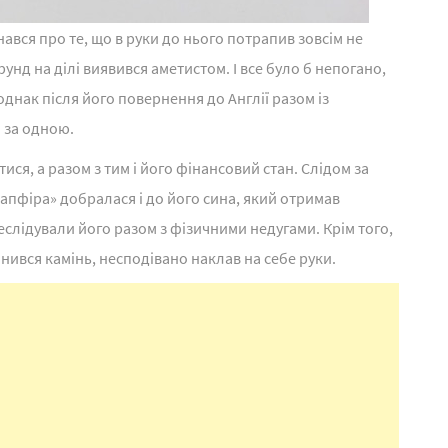
ався про те, що в руки до нього потрапив зовсім не
унд на ділі виявився аметистом. І все було б непогано,
однак після його повернення до Англії разом із
а за одною.
ся, а разом з тим і його фінансовий стан. Слідом за
апфіра» добралася і до його сина, який отримав
еслідували його разом з фізичними недугами. Крім того,
инився камінь, несподівано наклав на себе руки.