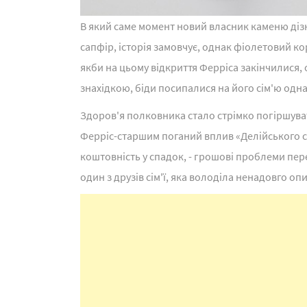
В який саме момент новий власник каменю дізн
сапфір, історія замовчує, однак фіолетовий кор
якби на цьому відкриття Ферріса закінчилися, 
знахідкою, біди посипалися на його сім'ю одн
Здоров'я полковника стало стрімко погіршувати
Ферріс-старшим поганий вплив «Делійського с
коштовність у спадок, - грошові проблеми пер
один з друзів сім'ї, яка володіла ненадовго оп