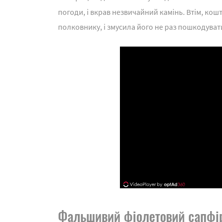
погоди, і вкрав незвичайний камінь. Втім, кош
полковнику, і змусила його не раз пошкодуват
Фальшивий фіолетовий сапфі