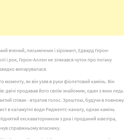
мий вчений, письменник і хіромант, Едвард Герон-
лі і рок, Герон-Аллен не злякався чуток про погану
 швидко випарувалася.
о моменту, як він узяв в руки фіолетовий камінь. Він
в: двічі продавав його своїм знайомим, один з яких ледь
овитий співак - втратив голос. Зрештою, будучи в повному
ист в каламутні води Риджентс-каналу, однак камінь
в піднятий екскаваторником з дна і проданий ювеліра,
рнув справжньому власнику.