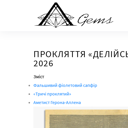
Skip
to
the
content
ПРОКЛЯТТЯ «ДЕЛІЙСЬ
2026
Зміст
Фальшивий фіолетовий сапфір
«Тричі проклятий»
Аметист Герона-Аллена