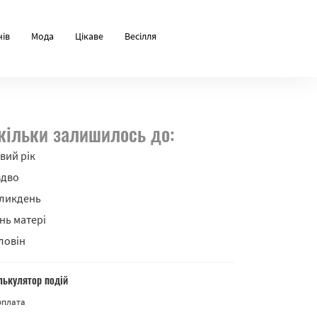
нів
Мода
Цікаве
Весілля
кільки залишилось до:
вий рік
здво
ликдень
нь матері
ловін
лькулятор подій
рплата