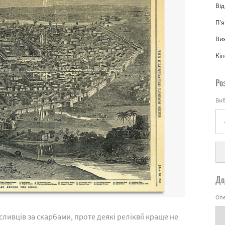
Від
П'
Вих
Кін
Ро
Виб
До
Опе
ливців за скарбами, проте деякі реліквії краще не