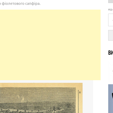
го фіолетового сапфіра.
від
ВИ