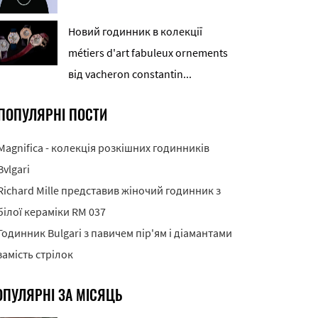
Новий годинник в колекції
métiers d'art fabuleux ornements
від vacheron constantin...
ПОПУЛЯРНІ ПОСТИ
Magnifica - колекція розкішних годинників
Bvlgari
Richard Mille представив жіночий годинник з
білої кераміки RM 037
Годинник Bulgari з павичем пір'ям і діамантами
замість стрілок
ОПУЛЯРНІ ЗА МІСЯЦЬ