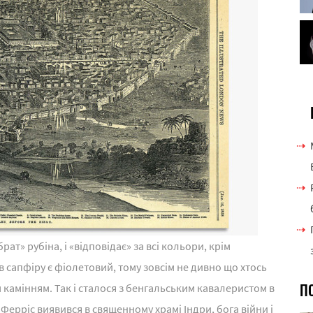
рат» рубіна, і «відповідає» за всі кольори, крім
в сапфіру є фіолетовий, тому зовсім не дивно що хтось
П
камінням. Так і сталося з бенгальським кавалеристом в
. Ферріс виявився в священному храмі Індри, бога війни і