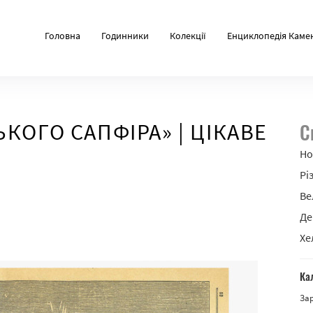
Головна
Годинники
Колекції
Енциклопедія Каме
КОГО САПФІРА» | ЦІКАВЕ
С
Но
Рі
Ве
Де
Хе
Ка
За