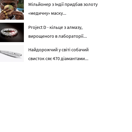
Мільйонер з Індії придбав золоту
«медичну» маску...
Project D - кільце з алмазу,
вирощеного в лабораторії...
Найдорожчий у світі собачий
свисток сяє 470 діамантами...