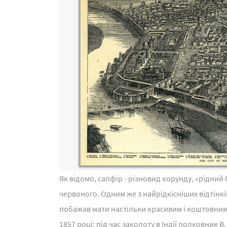
Як відомо, сапфір - різновид корунду, «рідний б
червоного. Одним же з найрідкісніших відтінкі
побажав мати настільки красивим і коштовним 
1857 році: під час заколоту в Індії полковник В