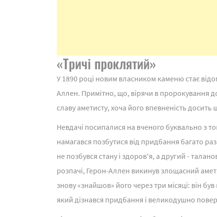
«Тричі проклятий»
У 1890 році новим власником каменю стає відо
Аллен. Примітно, що, вірячи в пророкування до
славу аметисту, хоча його впевненість досить
Невдачі посипалися на вченого буквально з тог
намагався позбутися від придбання багато разі
не позбувся стану і здоров'я, а другий - талан
розпачі, Герон-Аллен викинув злощасний амет
знову «знайшов» його через три місяці: він бу
який дізнався придбання і великодушно пове