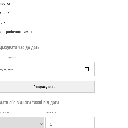
пустка
ятниця
ідні
ець робочого тижня
зрахувати час до дати
еріть дату:
Розрахувати
дати або відняти тижні від дати
рація:
тижнів: