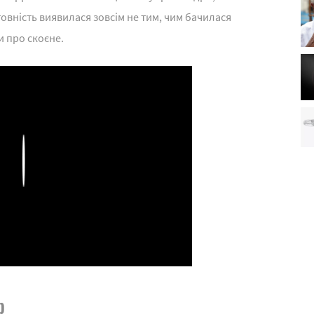
товність виявилася зовсім не тим, чим бачилася
и про скоєне.
Play
р