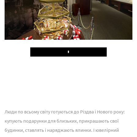
Play
Люди по всьому світу готуються до Різдва і Нового року:
купують подарунки для близьких, прикрашають свої
будинки, ставлять і наряджають ялинки. І ювелірний