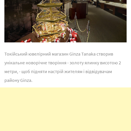
Токійський ювелірний магазин Ginza Tanaka створив
унікальне новорічне творіння - золоту ялинку висотою 2
метри, - щоб підняти настрій жителям і відвідувачам
району Ginza.