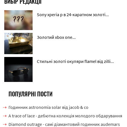
ВИБІР РЕДАКЦІЇ
Sony xperia p в 24-каратном золоті...
Золотий xbox one...
Стильні золоті окуляри flamel від zilli...
ПОПУЛЯРНІ ПОСТИ
Годинник astronomia solar від jacob & co
A trace of lace - дебютна колекція молодого обдарування
Diamond outrage - самі діамантовий годинник audemars