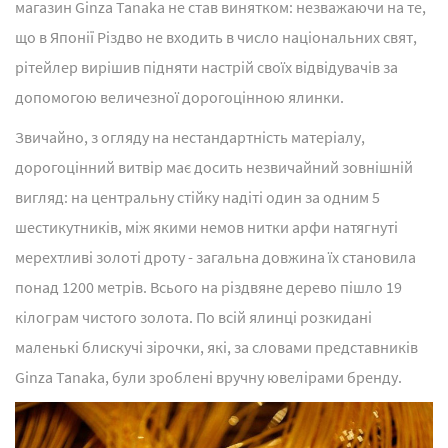
магазин Ginza Tanaka не став винятком: незважаючи на те,
що в Японії Різдво не входить в число національних свят,
рітейлер вирішив підняти настрій своїх відвідувачів за
допомогою величезної дорогоцінною ялинки.
Звичайно, з огляду на нестандартність матеріалу,
дорогоцінний витвір має досить незвичайний зовнішній
вигляд: на центральну стійку надіті один за одним 5
шестикутників, між якими немов нитки арфи натягнуті
мерехтливі золоті дроту - загальна довжина їх становила
понад 1200 метрів. Всього на різдвяне дерево пішло 19
кілограм чистого золота. По всій ялинці розкидані
маленькі блискучі зірочки, які, за словами представників
Ginza Tanaka, були зроблені вручну ювелірами бренду.