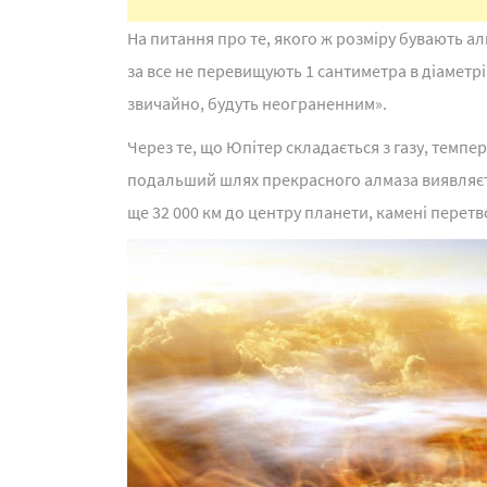
На питання про те, якого ж розміру бувають ал
за все не перевищують 1 сантиметра в діаметрі
звичайно, будуть неограненним».
Через те, що Юпітер складається з газу, темпе
подальший шлях прекрасного алмаза виявляєтьс
ще 32 000 км до центру планети, камені перет