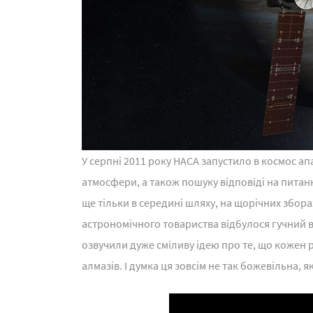
У серпні 2011 року НАСА запустило в космос а
атмосфери, а також пошуку відповіді на питання
ще тільки в середині шляху, на щорічних збор
астрономічного товариства відбулося гучний ви
озвучили дуже сміливу ідею про те, що кожен 
алмазів. І думка ця зовсім не так божевільна,