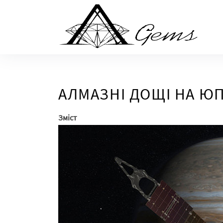
Skip
to
the
content
АЛМАЗНІ ДОЩІ НА ЮПІ
Зміст