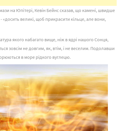
мази на Юпітері, Кевін Бейнс сказав, що камені, швидше
 - «досить великі, щоб прикрасити кільце, але вони,
ратура якого набагато вище, ніж в ядрі нашого Сонця,
я зовсім не довгим, як, втім, і не веселим. Подолавши
ворюються в море рідкого вуглецю.