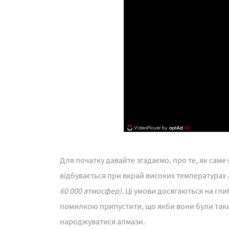
Для початку давайте згадаємо, про те, як сам
відбувається при вкрай високих температурах
60 000 атмосфер).
Ці умови досягаються на глиби
помилкою припустити, що якби вони були такими
народжуватися алмази.