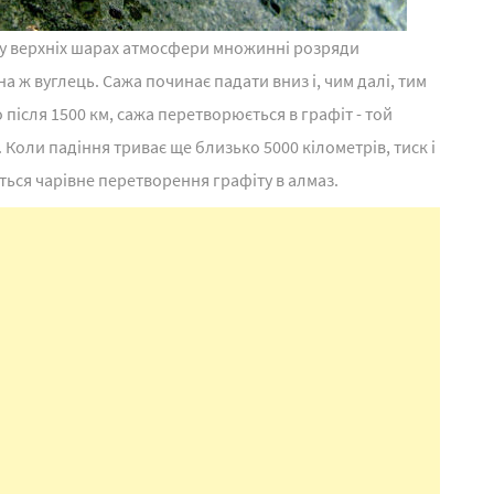
 у верхніх шарах атмосфери множинні розряди
а ж вуглець. Сажа починає падати вниз і, чим далі, тим
 після 1500 км, сажа перетворюється в графіт - той
 Коли падіння триває ще близько 5000 кілометрів, тиск і
ться чарівне перетворення графіту в алмаз.