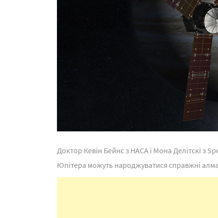
Доктор Кевін Бейнс з НАСА і Мона Делітскі з Sp
Юпітера можуть народжуватися справжні алмази