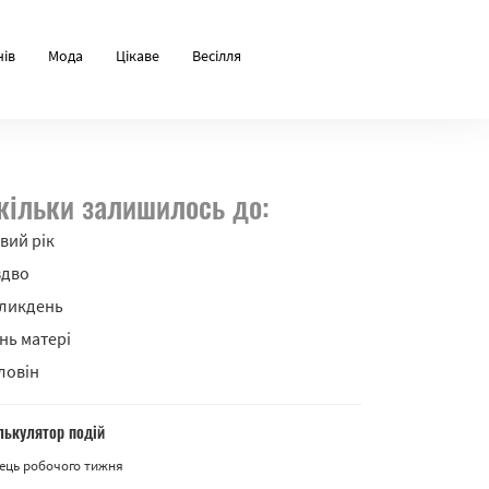
нів
Мода
Цікаве
Весілля
кільки залишилось до:
вий рік
здво
ликдень
нь матері
ловін
лькулятор подій
ець робочого тижня