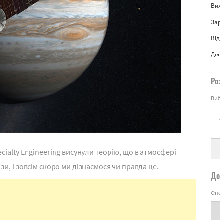
Вих
За
Від
Де
Ро
Виб
ecialty Engineering висунули теорію, що в атмосфері
, і зовсім скоро ми дізнаємося чи правда це.
До
Опе