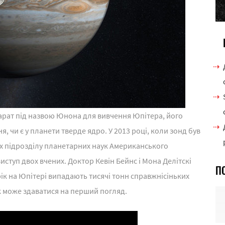
парат під назвою Юнона для вивчення Юпітера, його
, чи є у планети тверде ядро. У 2013 році, коли зонд був
ах підрозділу планетарних наук Американського
ступ двох вчених. Доктор Кевін Бейнс і Мона Делітскі
П
рік на Юпітері випадають тисячі тонн справжнісіньких
 як може здаватися на перший погляд.