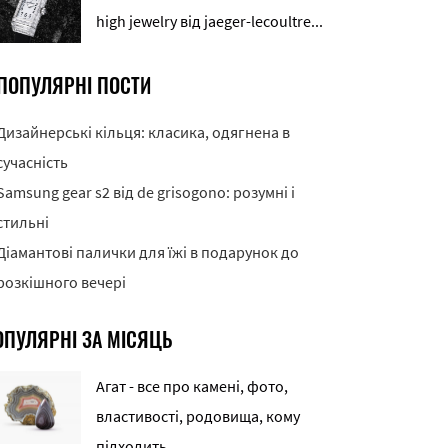
high jewelry від jaeger-lecoultre...
ПОПУЛЯРНІ ПОСТИ
Дизайнерські кільця: класика, одягнена в
сучасність
Samsung gear s2 від de grisogono: розумні і
стильні
Діамантові палички для їжі в подарунок до
розкішного вечері
ОПУЛЯРНІ ЗА МІСЯЦЬ
Агат - все про камені, фото,
властивості, родовища, кому
підходить...