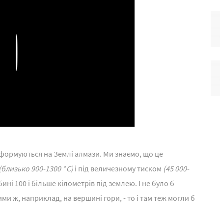
Play
е формуються на Землі алмази. Ми знаємо, що це
(близько 900-1300 ° С)
і під величезному тиском
(45 000-
ні 100 і більше кілометрів під землею. І не було б
 ж, наприклад, на вершині гори, - то і там теж могли б