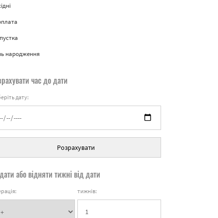
ідні
рплата
пустка
нь народження
зрахувати час до дати
еріть дату:
Розрахувати
дати або відняти тижні від дати
рація:
тижнів: