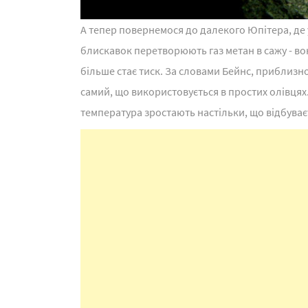
А тепер повернемося до далекого Юпітера, де
блискавок перетворюють газ метан в сажу - вон
більше стає тиск. За словами Бейнс, приблизно
самий, що використовується в простих олівцях.
температура зростають настільки, що відбуває