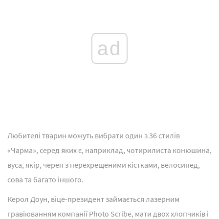
ad
Любителі тварин можуть вибрати один з 36 стилів
«Чарма», серед яких є, наприклад, чотирилиста конюшина,
вуса, якір, череп з перехрещеними кістками, велосипед,
сова та багато іншого.
Керол Доун, віце-президент займається лазерним
гравіюванням компанії Photo Scribe, мати двох хлопчиків і