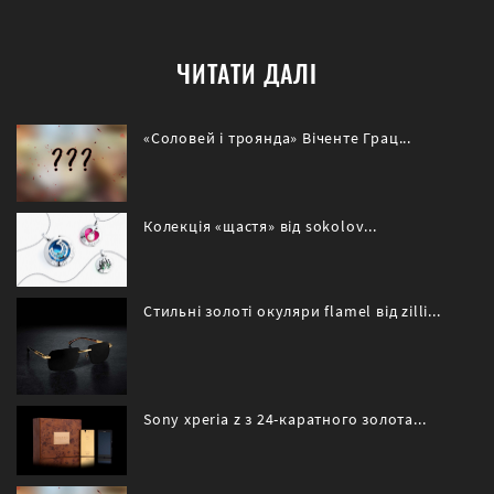
ЧИТАТИ ДАЛІ
«Соловей і троянда» Віченте Грац...
Колекція «щастя» від sokolov...
Стильні золоті окуляри flamel від zilli...
Sony xperia z з 24-каратного золота...