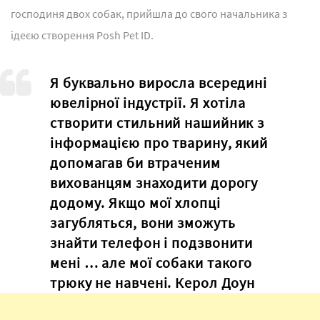
господиня двох собак, прийшла до свого начальника з
ідеєю створення Posh Pet ID.
Я буквально виросла всередині
ювелірної індустрії. Я хотіла
створити стильний нашийник з
інформацією про тварину, який
допомагав би втраченим
вихованцям знаходити дорогу
додому. Якщо мої хлопці
загубляться, вони зможуть
знайти телефон і подзвонити
мені … але мої собаки такого
трюку не навчені. Керол Доун