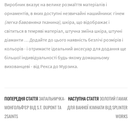
Виробник вказує на велике розмаїття матеріалів і
орнаментів, в яких доступні незвичайні нашийники: гінем
(легка бавовняна тканина),
шкіра, що відображає і
світиться в темряві матеріал, штучна зміїна шкіра, штучні
діаманти … Додайте до цього наявність безлічі розмірів і
кольорів - і отримаєте ідеальний аксесуар для додання ще
більшої індивідуальності будь-якому домашньому
вихованцеві - від Рекса до Мурзика.
ПОПЕРЕДНЯ СТАТТЯ
ЗАПАЛЬНИЧКА-
НАСТУПНА СТАТТЯ
ЗОЛОТИЙ ГАМАК
МОНГОЛЬФ'ЄР ВІД S.T. DUPONT ТА
ДЛЯ ВАННОЇ КІМНАТИ ВІД SPLINTER
2SAINTS
WORKS