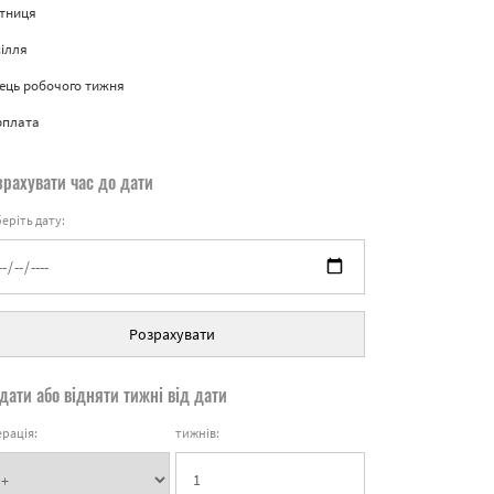
ятниця
ілля
ець робочого тижня
рплата
зрахувати час до дати
еріть дату:
Розрахувати
дати або відняти тижні від дати
рація:
тижнів: