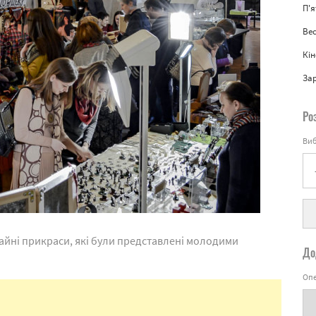
П'
Вес
Кін
За
Ро
Виб
айні прикраси, які були представлені молодими
До
Опе