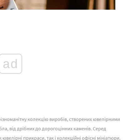
ad
 різноманітну колекцію виробів, створених ювелірними
ібла, від дрібних до дорогоцінних каменів. Серед
ювелірні прикраси, так і колекційні офісні мініатюри.