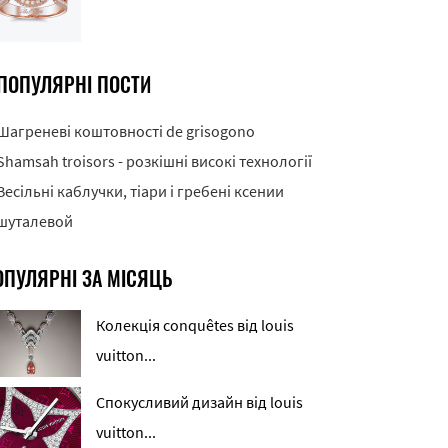
ПОПУЛЯРНІ ПОСТИ
Шагреневі коштовності de grisogono
Shamsah troisors - розкішні високі технології
Весільні каблучки, тіари і гребені ксении
шуталевой
ОПУЛЯРНІ ЗА МІСЯЦЬ
Колекція conquêtes від louis
vuitton...
Спокусливий дизайн від louis
vuitton...