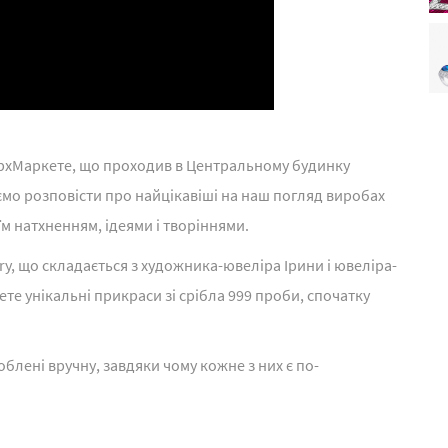
АрхМаркете, що проходив в Центральному будинку
ємо розповісти про найцікавіші на наш погляд виробах
їм натхненням, ідеями і творіннями.
elry, що складається з художника-ювеліра Ірини і ювеліра-
е унікальні прикраси зі срібла 999 проби, спочатку
облені вручну, завдяки чому кожне з них є по-