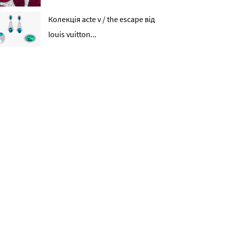
Колекція acte v / the escape від
louis vuitton...