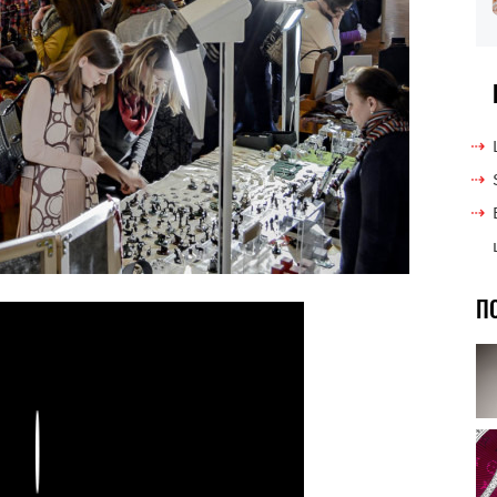
П
Play