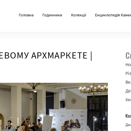
Головна
Годинники
Колекції
Енциклопедія Каме
ЕВОМУ АРХМАРКЕТЕ |
С
Но
Рі
Ве
Де
Хе
Ка
Де