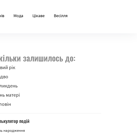
нів
Мода
Цікаве
Весілля
кільки залишилось до:
вий рік
здво
ликдень
нь матері
ловін
лькулятор подій
нь народження