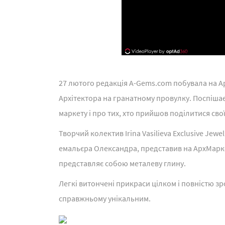
27 лютого редакція A-Gems.com побувала на 
Архітектора на гранатному провулку. Поспіша
маркету і про тих, хто прийшов поділитися сво
Творчий колектив Irina Vasilieva Exclusive Jew
емальєра Олександра, представив на АрхМаркет
представляє собою металеву глину.
Легкі витончені прикраси цілком і повністю зр
справжньому унікальним.