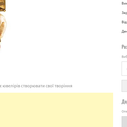
Вих
За
Від
Де
Ро
Виб
 ювелірів створювати свої творіння
До
Опе