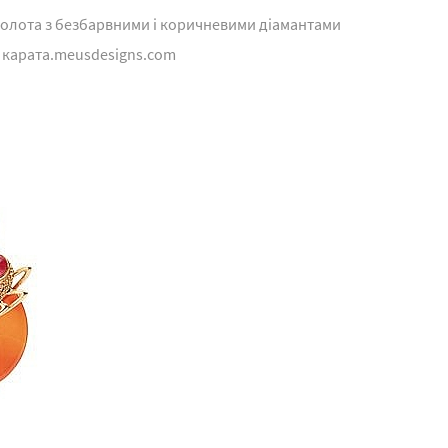
о золота з безбарвними і коричневими діамантами
95 карата.meusdesigns.com