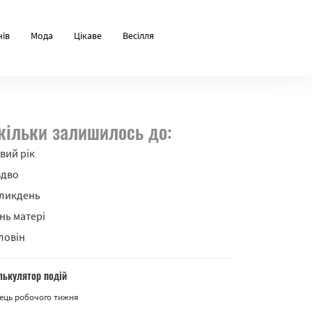
нів
Мода
Цікаве
Весілля
кільки залишилось до:
вий рік
здво
ликдень
нь матері
ловін
лькулятор подій
ець робочого тижня