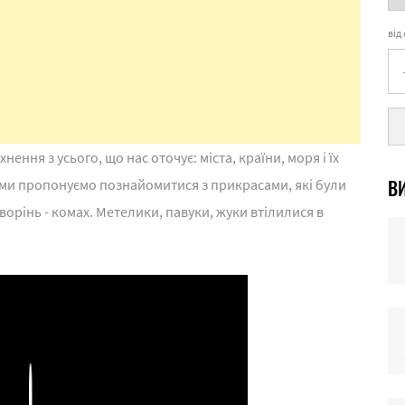
від
ення з усього, що нас оточує: міста, країни, моря і їх
ВИ
і ми пропонуємо познайомитися з прикрасами, які були
ворінь - комах. Метелики, павуки, жуки втілилися в
Play