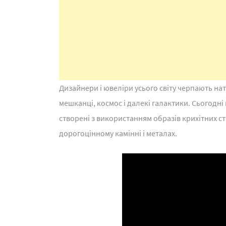
Дизайнери і ювеліри усього світу черпають натхн
мешканці, космос і далекі галактики. Сьогодн
створені з використанням образів крихітних ст
дорогоцінному камінні і металах.