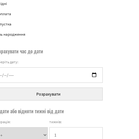
ідні
рплата
пустка
нь народження
зрахувати час до дати
еріть дату:
Розрахувати
дати або відняти тижні від дати
рація:
тижнів: