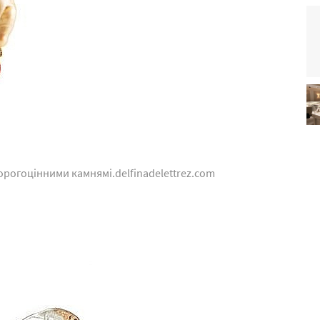
орогоцінними камнямі.delfinadelettrez.com