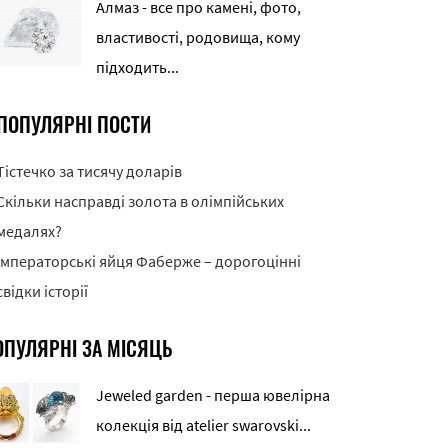
Алмаз - все про камені, фото,
властивості, родовища, кому
підходить...
ПОПУЛЯРНІ ПОСТИ
Тістечко за тисячу доларів
Скільки насправді золота в олімпійських
медалях?
Імператорські яйця Фаберже – дорогоцінні
свідки історії
ОПУЛЯРНІ ЗА МІСЯЦЬ
Jeweled garden - перша ювелірна
колекція від atelier swarovski...