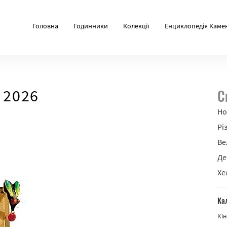
Головна
Годинники
Колекції
Енциклопедія Каме
 2026
С
Но
Рі
Ве
Де
Хе
Ка
Кін