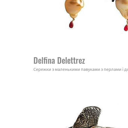
Delfina Delettrez
Сережки з маленькими павуками з перлами і д