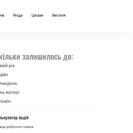
нів
Мода
Цікаве
Весілля
кільки залишилось до:
вий рік
здво
ликдень
нь матері
ловін
лькулятор подій
ець робочого тижня