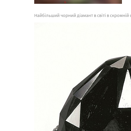
Найбільший чорний діамант в світі в скромній о