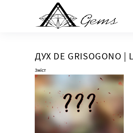
Skip
to
the
content
ДУХ DE GRISOGONO | 
Зміст