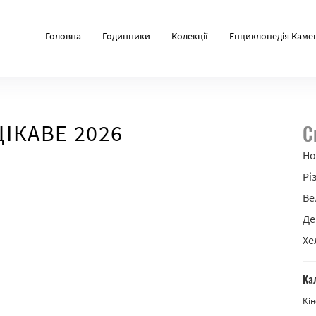
Головна
Годинники
Колекції
Енциклопедія Каме
ЦІКАВЕ 2026
С
Но
Рі
Ве
Де
Хе
Ка
Кін