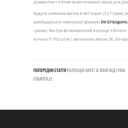
діамантом і п'ятим за величиною серед усіх діа
Будучи алмазом вагою в 587 карат
(117 грам),
в
швейцарської ювелірної фірмою
De Grisogono
грама).
Він був встановлений в кільце з білог
кількості 702 штук і загальною вагою 36, 69 ка
ПОПЕРЕДНЯ СТАТТЯ
КОЛЕКЦІЯ SWEET & SOUR ВІД LYDIA
COURTEILLE