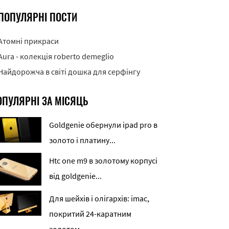
ПОПУЛЯРНІ ПОСТИ
Атомні прикраси
Aura - колекція roberto demeglio
Найдорожча в світі дошка для серфінгу
ОПУЛЯРНІ ЗА МІСЯЦЬ
Goldgenie обернули ipad pro в
золото і платину...
Htc one m9 в золотому корпусі
від goldgenie...
Для шейхів і олігархів: imac,
покритий 24-каратним
золотом...