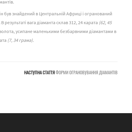
мантів.
ін був знайдений в Центральній Африці і огранований
.
В результаті вага діаманта склав 312, 24 карата
(62, 45
о золота, усипане маленькими безбарвними діамантами в
рата
(7, 34 грама).
НАСТУПНА СТАТТЯ
ФОРМИ ОГРАНОВУВАННЯ ДІАМАНТІВ