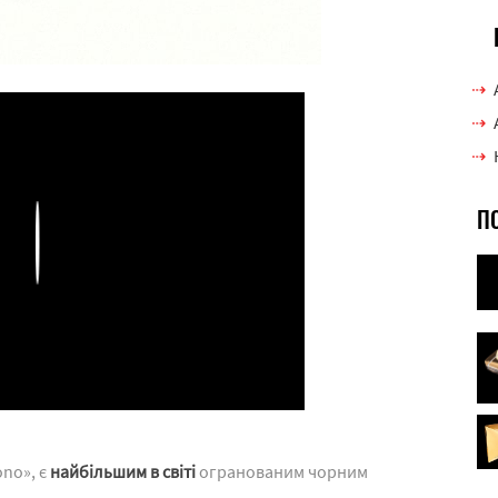
П
Play
ono», є
найбільшим в світі
огранованим чорним