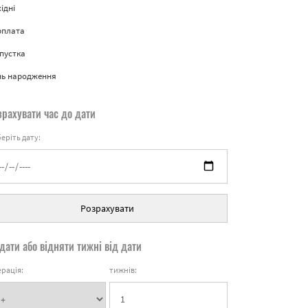
ідні
рплата
пустка
нь народження
зрахувати час до дати
еріть дату:
Розрахувати
дати або відняти тижні від дати
рація:
тижнів: