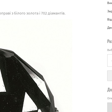
Вих
За
праві з білого золота і 702 діамантів.
Від
Де
Ро
Виб
До
Опе