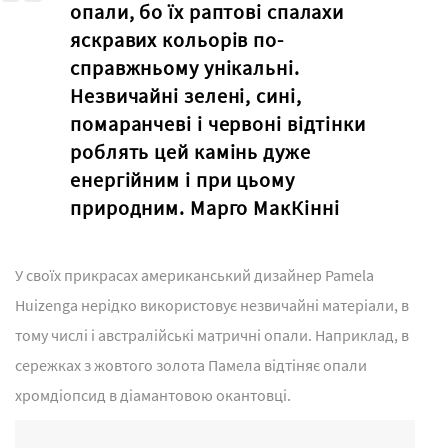
опали, бо їх раптові спалахи
яскравих кольорів по-
справжньому унікальні.
Незвичайні зелені, сині,
помаранчеві і червоні відтінки
роблять цей камінь дуже
енергійним і при цьому
природним. Марго МакКінні
У своїх прикрасах американський дизайнер Pamela
Huizenga нерідко використовує незвичайні матеріали, в
тому числі і австралійські матричні опали. Наприклад, в
сережках з жовтого золота Памела відтіняє опали
хромдіопсид в діамантовою окантовці.