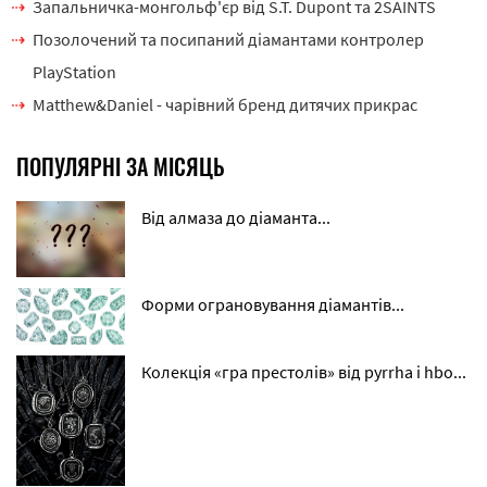
Запальничка-монгольф'єр від S.T. Dupont та 2SAINTS
Позолочений та посипаний діамантами контролер
PlayStation
Matthew&Daniel - чарівний бренд дитячих прикрас
ПОПУЛЯРНІ ЗА МІСЯЦЬ
Від алмаза до діаманта...
Форми ограновування діамантів...
Колекція «гра престолів» від pyrrha і hbo...