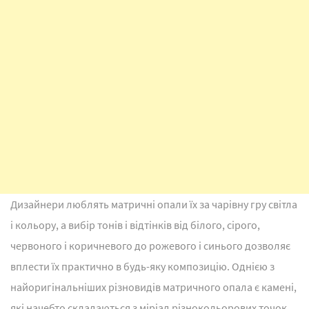
Дизайнери люблять матричні опали їх за чарівну гру світла
і кольору, а вибір тонів і відтінків від білого, сірого,
червоного і коричневого до рожевого і синього дозволяє
вплести їх практично в будь-яку композицію. Однією з
найоригінальніших різновидів матричного опала є камені,
які начебто складаються з міріад різнокольорових точок,