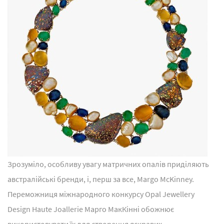
Зрозуміло, особливу увагу матричних опалів приділяють
австралійські бренди, і, перш за все, Margo McKinney.
Переможниця міжнародного конкурсу Opal Jewellery
Design Haute Joallerie Марго МакКінні обожнює
використовувати їх для створення яскравих,