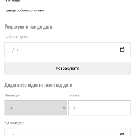
П'ятниця
Кінець робочого тижня
Розрахувати час до дати
Виберіть дату:
Розрахувати
Додати або відняти тижні від дати
Операція:
тижнів:
від сьогодні: