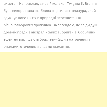
симетрії. Наприклад, в новій колекції Twig від K. Brunini
була використана особлива «підсилює» текстура, який
вдихнув нове життя в природні переплетення
різнокольорових прожилок. За легендою, це сліди душ
древніх предків австралійських аборигенів. Особливо
ефектно виглядають браслети-Кафи з матричними
опалами, оточеними рядами діамантів.