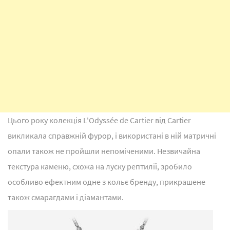
Цього року колекція L'Odyssée de Cartier від Cartier
викликала справжній фурор, і використані в ній матричні
опали також не пройшли непоміченими. Незвичайна
текстура каменю, схожа на луску рептилії, зробило
особливо ефектним одне з кольє бренду, прикрашене
також смарагдами і діамантами.