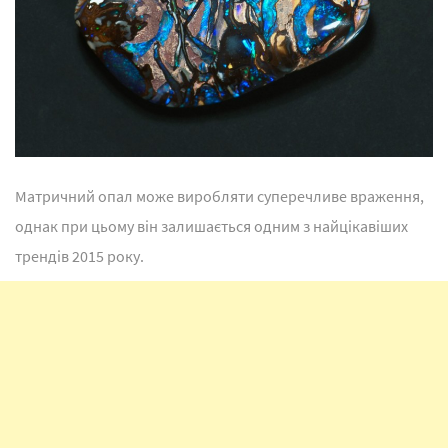
Матричний опал може виробляти суперечливе враження,
однак при цьому він залишається одним з найцікавіших
трендів 2015 року.