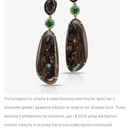
Популярність опала в ювелірному мистецтві зростає з
кожним днем і здавати обороти зовсім не збирається. Тому
можна з упевненістю сказати, що і в 2016 році матричні
опали ляжуть в основу багатьох ювелірних колекцій.