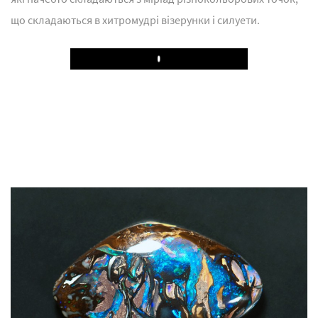
що складаються в хитромудрі візерунки і силуети.
Play