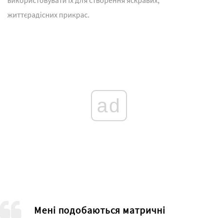
життєрадісних прикрас.
ad
Мені подобаються матричні