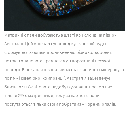
Матричні опали добувають в штаті Квінсленд на півночі
Австралії. Цей мінерал супроводжує залізній руді і
формується завдяки проникненню різнокольорових
потоків опалового кремнезему в порожнині несучої
породи. В результаті вона також стає частиною мінералу, а
потім - і ювелірної композиції. Австралія забезпечує
близько 90% світового видобутку опалів, проте з них
тільки 2% є матричними, тому за вартістю вони
поступаються тільки своїм побратимам чорним опалів.