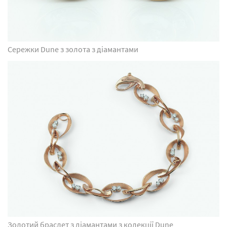
Сережки Dune з золота з діамантами
Золотий браслет з діамантами з колекції Dune