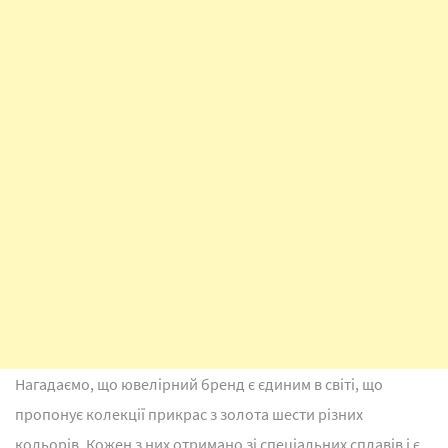
Нагадаємо, що ювелірний бренд є єдиним в світі, що
пропонує колекції прикрас з золота шести різних
кольорів. Кожен з них отримано зі спеціальних сплавів і є