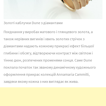
Золоті каблучки Dune з діамантами
Поєднання у виробах матового і глянцевого золота, а
також нерівних вигинів і хвиль золотих стрічок з
діамантами надають кожному прикрасі ефект більшої
глибини і обсягу, відтворюючи контраст між світлом і
тінню дюн, розпечених променями сонця. Саме Dune
поклала початок так званому динамічному художнього
оформлення прикрас колекцій Annamaria Cammilli,
завдяки якому кожна з них виглядає як жива.