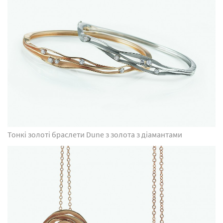
Тонкі золоті браслети Dune з золота з діамантами