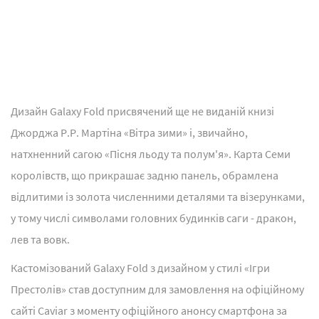
Дизайн Galaxy Fold присвячений ще не виданій книзі
Джорджа Р.Р. Мартіна «Вітра зими» і, звичайно,
натхненний сагою «Пісня льоду та полум'я». Карта Семи
королівств, що прикрашає задню панель, обрамлена
відлитими із золота численними деталями та візерунками,
у тому числі символами головних будинків саги - дракон,
лев та вовк.
Кастомізований Galaxy Fold з дизайном у стилі «Ігри
Престолів» став доступним для замовлення на офіційному
сайті Caviar з моменту офіційного анонсу смартфона за