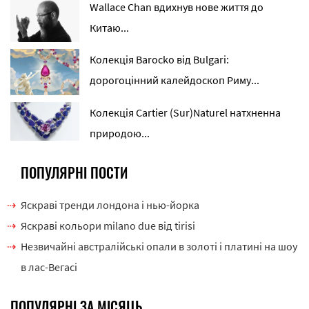
Wallace Chan вдихнув нове життя до
Китаю...
Колекція Barocko від Bulgari:
дорогоцінний калейдоскоп Риму...
Колекція Cartier (Sur)Naturel натхненна
природою...
ПОПУЛЯРНІ ПОСТИ
Яскраві тренди лондона і нью-йорка
Яскраві кольори milano due від tirisi
Незвичайні австралійські опали в золоті і платині на шоу
в лас-Вегасі
ПОПУЛЯРНІ ЗА МІСЯЦЬ