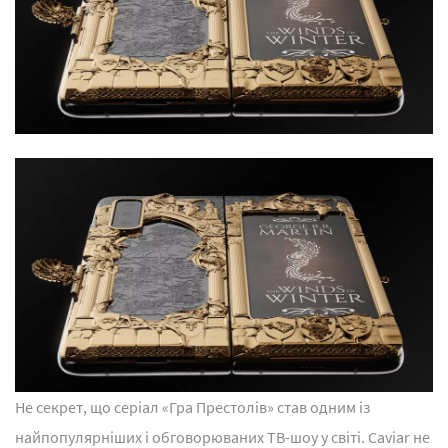
Не секрет, що серіал «Гра Престолів» став одним із
найпопулярніших і обговорюваних ТВ-шоу у світі. Caviar не