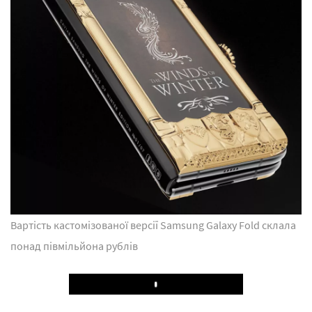
Вартість кастомізованої версії Samsung Galaxy Fold склала
понад півмільйона рублів
Play