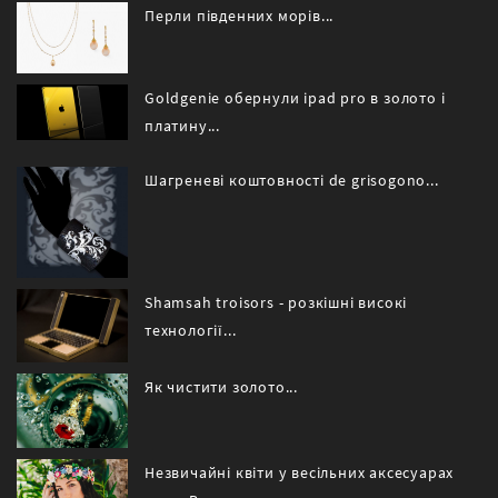
Перли південних морів...
Goldgenie обернули ipad pro в золото і
платину...
Шагреневі коштовності de grisogono...
Shamsah troisors - розкішні високі
технології...
Як чистити золото...
Незвичайні квіти у весільних аксесуарах