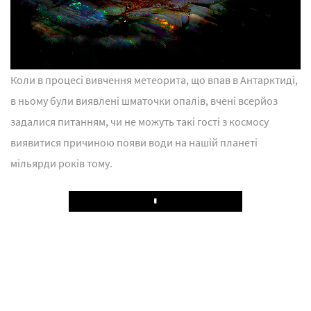
Коли в процесі вивчення метеорита, що впав в Антарктиді,
в ньому були виявлені шматочки опалів, вчені всерйоз
задалися питанням, чи не можуть такі гості з космосу
виявитися причиною появи води на нашій планеті
мільярди років тому.
Play