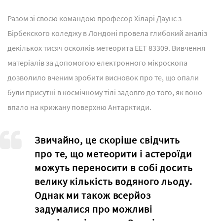
Разом зі своєю командою професор Хіларі Даунс з
Бірбекского коледжу в Лондоні провела глибокий аналіз
декількох тисяч осколків метеорита EET 83309. Вивчення
матеріалів за допомогою електронного мікроскопа
дозволило вченим зробити висновок про те, що опали
були присутні в космічному тілі задовго до того, як воно
впало на крижану поверхню Антарктиди.
Звичайно, це скоріше свідчить
про те, що метеорити і астероїди
можуть переносити в собі досить
велику кількість водяного льоду.
Однак ми також всерйоз
задумалися про можливі