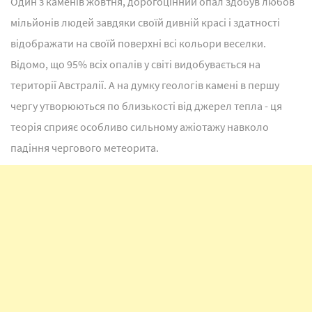
Один з каменів жовтня, дорогоцінний опал здобув любов
мільйонів людей завдяки своїй дивній красі і здатності
відображати на своїй поверхні всі кольори веселки.
Відомо, що 95% всіх опалів у світі видобувається на
території Австралії. А на думку геологів камені в першу
чергу утворюються по близькості від джерел тепла - ця
теорія сприяє особливо сильному ажіотажу навколо
падіння чергового метеорита.