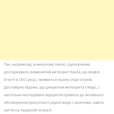
Так, наприклад, в минулому липні, група вчених
досліджувала знаменитий метеорит Нахла, що впав в
Єгипті в 1911 році, і виявила в ньому сліди опалів.
Достовірно відомо, що джерелом метеорита є Марс, і
настільки несподіване відкриття привело до активного
обговорення присутності рідкої води і, можливо, навіть
життя на Червоній планеті.