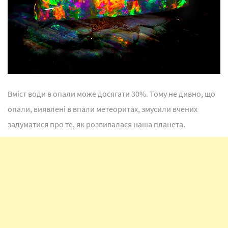
Вміст води в опали може досягати 30%. Тому не дивно, що
опали, виявлені в впали метеоритах, змусили вчених
задуматися про те, як розвивалася наша планета.