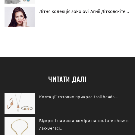
Літня колекція sokolov і Агнії Дітковскіте...
ЧИТАТИ ДАЛІ
Колекції готових прикрас trollbeads...
Відкриті намиста-коміри на couture show в
лас-Вегасі...