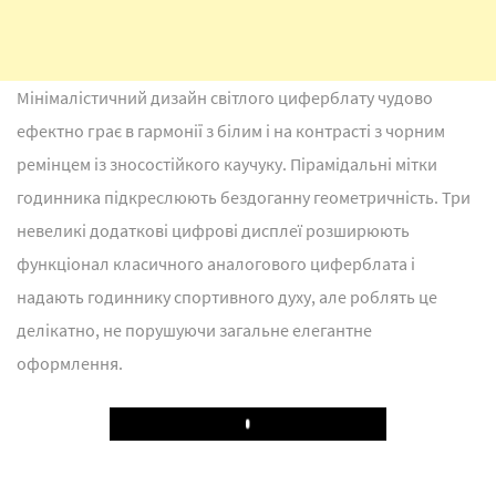
Мінімалістичний дизайн світлого циферблату чудово
ефектно грає в гармонії з білим і на контрасті з чорним
ремінцем із зносостійкого каучуку. Пірамідальні мітки
годинника підкреслюють бездоганну геометричність. Три
невеликі додаткові цифрові дисплеї розширюють
функціонал класичного аналогового циферблата і
надають годиннику спортивного духу, але роблять це
делікатно, не порушуючи загальне елегантне
оформлення.
Play