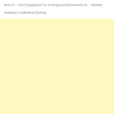
якості – протиударність та водонепроникність – якими
завжди славився бренд.