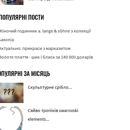
ПОПУЛЯРНІ ПОСТИ
Жіночий годинник a. lange & söhne з колекції
saxonia
Актуально: прикраси з марказитом
Золоте плаття - шик і блиск за 140 000 доларів
ОПУЛЯРНІ ЗА МІСЯЦЬ
Скульптурне срібло...
Сяйво тропіків swarovski
elements...