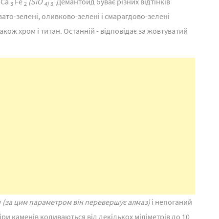
-Ca
Fe
(SiO
Демантоид буває різних відтінків
3
2
4)
3.
вато-зелені, оливково-зелені і смарагдово-зелені
також хром і титан. Останній - відповідає за жовтуватий
у
(за цим параметром він перевершує алмаз)
і непоганий
міри каменів коливаються від декількох міліметрів до 10