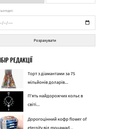
 сьогодні:
Розрахувати
БІР РЕДАКЦІЇ
Торт з діамантами за 75
мільйонів доларів...
П'ять найдорожчих кольє в
світі...
Дорогоцінний кофр flower of
eternity від mouawad...