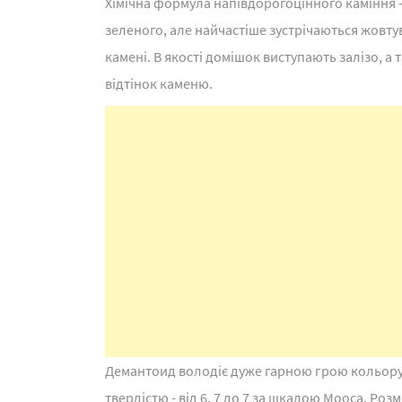
Хімічна формула напівдорогоцінного каміння 
зеленого, але найчастіше зустрічаються жовту
камені. В якості домішок виступають залізо, а 
відтінок каменю.
Демантоид володіє дуже гарною грою кольор
твердістю - від 6, 7 до 7 за шкалою Мооса. Роз