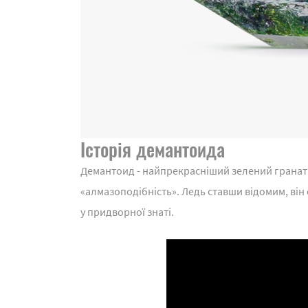
Історія демантоида
Демантоид - найпрекрасніший зелений гранат.
«алмазоподібність». Ледь ставши відомим, він
у придворної знаті.