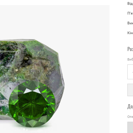
Від
П'
Вих
Кін
Ро
Виб
До
Опе