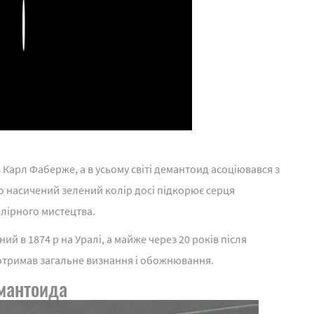
Play
в Карл Фаберже, а в усьому світі демантоид асоціювався з
 насичений зелений колір досі підкорює серця
лірного мистецтва.
й в 1874 р на Уралі, а майже через 20 років після
 отримав загальне визнання і обожнювання.
емантоида