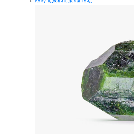
Кому підходить демантоид