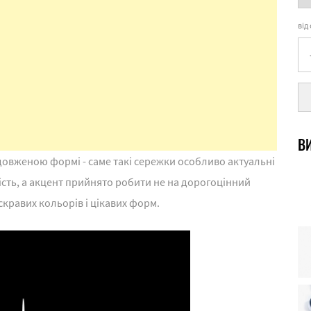
від
ВИ
одовженою формі - саме такі сережки особливо актуальні
чність, а акцент прийнято робити не на дорогоцінний
скравих кольорів і цікавих форм.