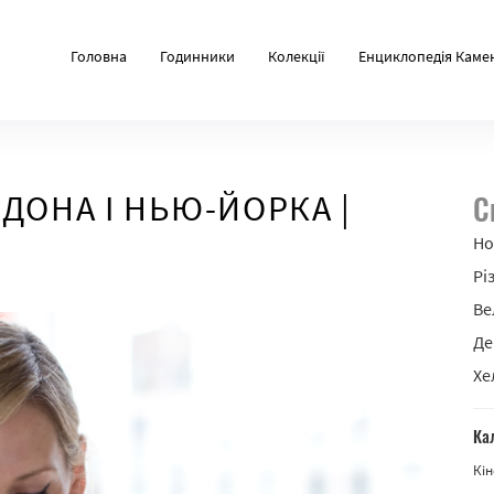
Головна
Годинники
Колекції
Енциклопедія Каме
ДОНА І НЬЮ-ЙОРКА |
С
Но
Рі
Ве
Де
Хе
Ка
Кін