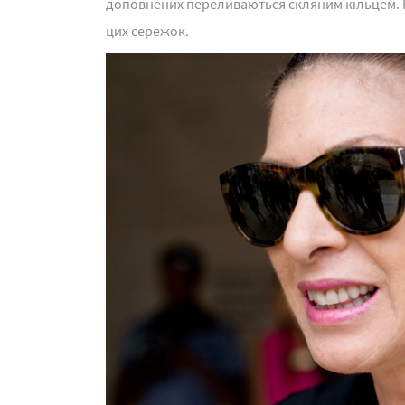
доповнених переливаються скляним кільцем. Н
цих сережок.