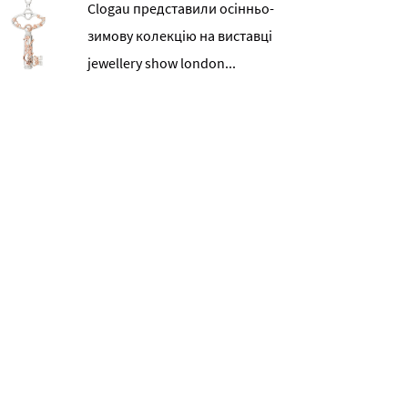
Clogau представили осінньо-
зимову колекцію на виставці
jewellery show london...