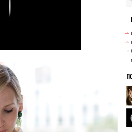
Play
П