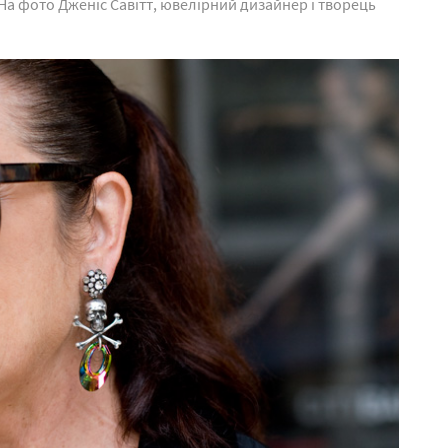
а фото Дженіс Савітт, ювелірний дизайнер і творець