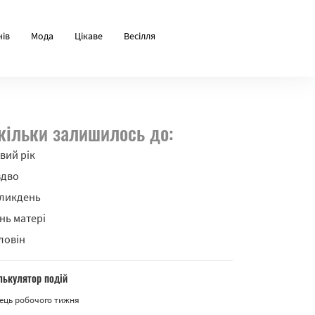
нів
Мода
Цікаве
Весілля
кільки залишилось до:
вий рік
здво
ликдень
нь матері
ловін
лькулятор подій
ець робочого тижня