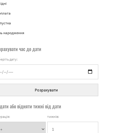
ідні
рплата
пустка
нь народження
зрахувати час до дати
еріть дату:
Розрахувати
дати або відняти тижні від дати
рація:
тижнів: