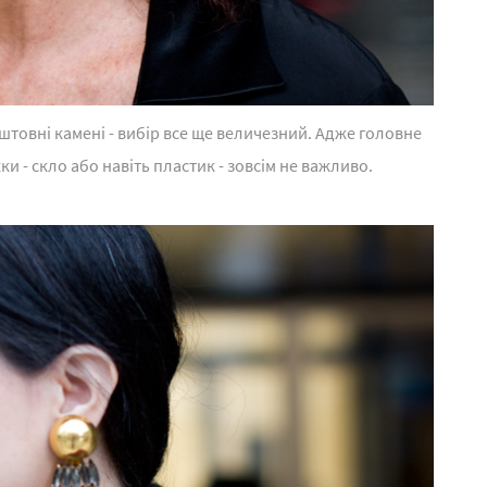
оштовні камені - вибір все ще величезний. Адже головне
жки - скло або навіть пластик - зовсім не важливо.