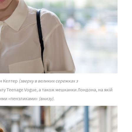
н Келтер
(зверху в великих сережках з
лу Teenage Vogue, а також мешканки Лондона, на якій
дними «пензликами»
(внизу).