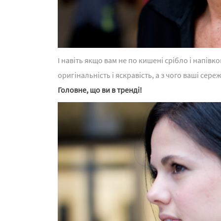
І навіть якщо вам не по кишені срібло і напівк
оригінальність і яскравість, а з чого ваші сере
Головне, що ви в тренді!