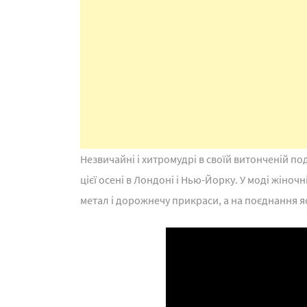
Незвичайні і хитромудрі в своїй витонченій п
цієї осені в Лондоні і Нью-Йорку. У моді жіно
метал і дорожнечу прикраси, а на поєднання я