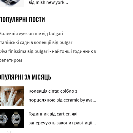
від mish new york...
ПОПУЛЯРНІ ПОСТИ
Колекція eyes on me від bulgari
Італійські сади в колекції від bulgari
Diva finissima від bulgari - найтонші годинник з
репетиром
ОПУЛЯРНІ ЗА МІСЯЦЬ
Колекція cinta: срібло з
порцеляною від ceramic by ava...
Годинник від cartier, які
заперечують закони гравітації...