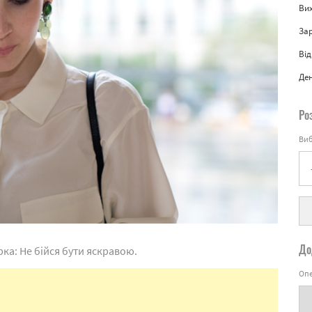
Вих
За
Від
Де
Ро
Виб
До
ка: Не бійся бути яскравою.
Опе