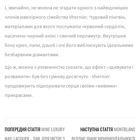
І, звичайно, не можна не згадати одного з найвідоміших
членів ювелірного сімейства Vhernier. Чудовий пінгвін,
матеріалами для якого послужили червоний сердолік,
насичено-чорний онікс і сяючий перламутр. Внутрішня
боку крил, лапи, дзьоб і очі його виблискують ідеальними
безбарвним діамантами.
Що ж, можна з упевненістю сказати, що ефект «здивувати і
розважити» був без сумніву досягнуто - Vhernier
продовжують підкорювати серця своїми «живими»
прикрасами.
ПОПЕРЕДНЯ СТАТТЯ
MINE LUXURY
НАСТУПНА СТАТТЯ
MONTBLANC
NAIL LACQUER - ЛАК ДЛЯ НІГТІВ З
ВІДДАЄ ШАНУ МОНУМЕНТАЛЬНОСТІ