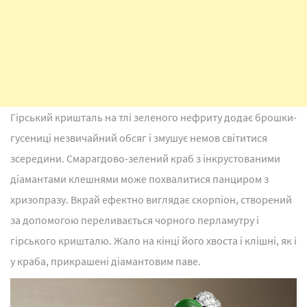
Гірський кришталь на тлі зеленого нефриту додає брошки-
гусениці незвичайний обсяг і змушує немов світитися
зсередини. Смарагдово-зелений краб з інкрустованими
діамантами клешнями може похвалитися панциром з
хризопразу. Вкрай ефектно виглядає скорпіон, створений
за допомогою переливається чорного перламутру і
гірського кришталю. Жало на кінці його хвоста і клішні, як і
у краба, прикрашені діамантовим паве.