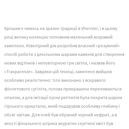
Брошки є чимось на зразок традиції в Vhernier, і в цьому
році велику колекцію поповнив маленький яскравий
хамелеон. Ювелірний дім розробив власний «розумний»
спосіб роботи з декількома шарами каменів для створення
нових відтінків і неповторною гри світла, і назвав його
«Trasparenze». Завдяки цій техніці, хамелеон вийшов
особливо реалістично: тіло виконано з яскравого
фіолетового сугіліта, голова прикрашена переливаються
опалом, а для імітації луски рептилія була покрита шаром
гірського кришталю, який подарував особливу глибину і
обсяг квітам. Для очей був обраний чорний нефрит, а в
якості фінального штриха акуратно скупчені хвіст був