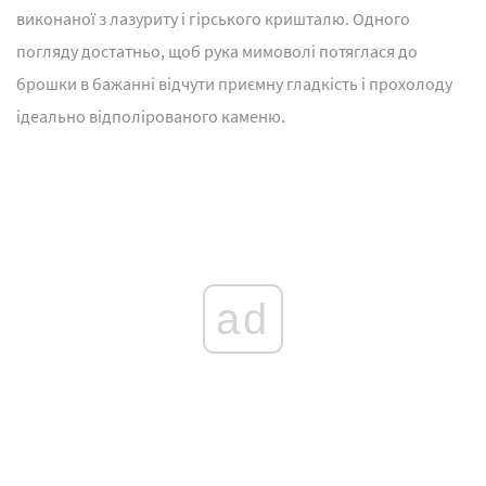
виконаної з лазуриту і гірського кришталю. Одного
погляду достатньо, щоб рука мимоволі потяглася до
брошки в бажанні відчути приємну гладкість і прохолоду
ідеально відполірованого каменю.
ad