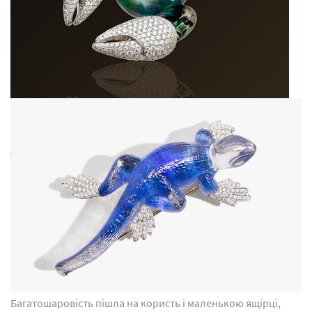
Багатошаровість пішла на користь і маленькою ящірці,