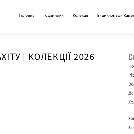
Головна
Годинники
Колекції
Енциклопедія Каме
ХІТУ | КОЛЕКЦІЇ 2026
С
Но
Рі
Ве
Де
Хе
Ка
За