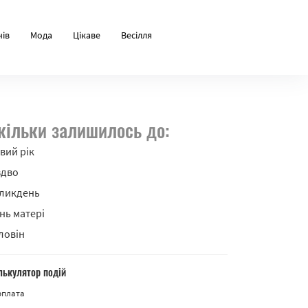
нів
Мода
Цікаве
Весілля
кільки залишилось до:
вий рік
здво
ликдень
нь матері
ловін
лькулятор подій
рплата