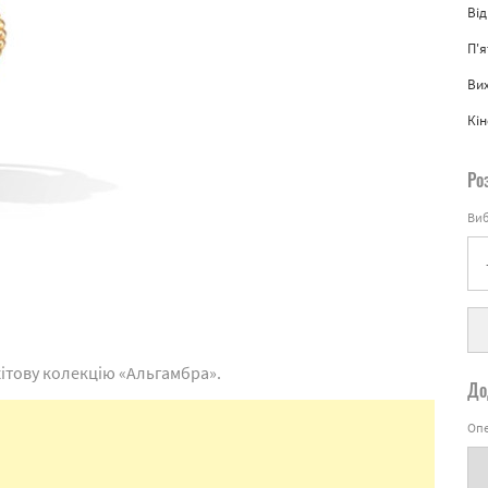
Від
П'
Вих
Кін
Ро
Виб
хітову колекцію «Альгамбра».
До
Опе