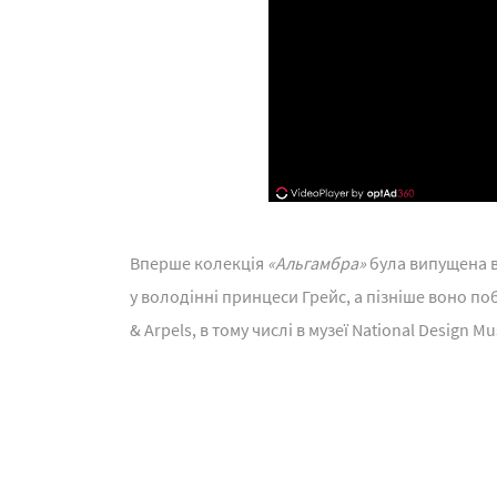
Вперше колекція
«Альгамбра»
була випущена в 
у володінні принцеси Грейс, а пізніше воно поб
& Arpels, в тому числі в музеї National Design 