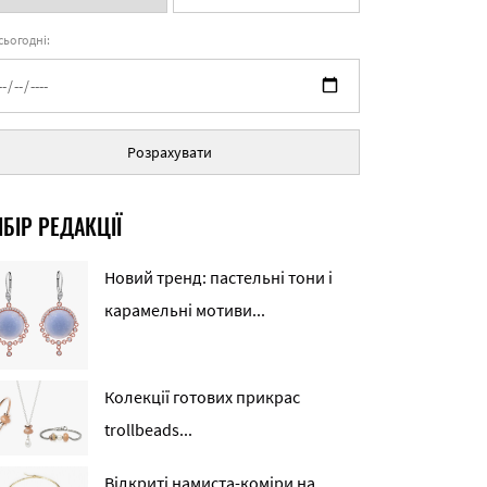
 сьогодні:
Розрахувати
БІР РЕДАКЦІЇ
Новий тренд: пастельні тони і
карамельні мотиви...
Колекції готових прикрас
trollbeads...
Відкриті намиста-коміри на