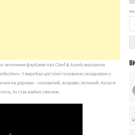
від
ВИ
ло зеленими фарбами Van Cleef & Arpels вирішили
ollection».
У виробах цієї лінії головною складовою є
очки на деревах - соковитий, яскраво-зелений. Коли ж
олота, то стає майже сяючим.