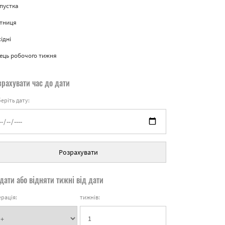
пустка
ятниця
ідні
ець робочого тижня
зрахувати час до дати
еріть дату:
Розрахувати
дати або відняти тижні від дати
рація:
тижнів: