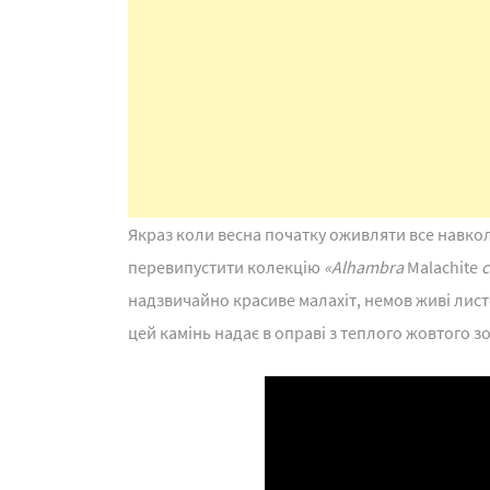
Якраз коли весна початку оживляти все навко
перевипустити колекцію
«Alhambra
Malachite
c
надзвичайно красиве малахіт, немов живі лист
цей камінь надає в оправі з теплого жовтого з