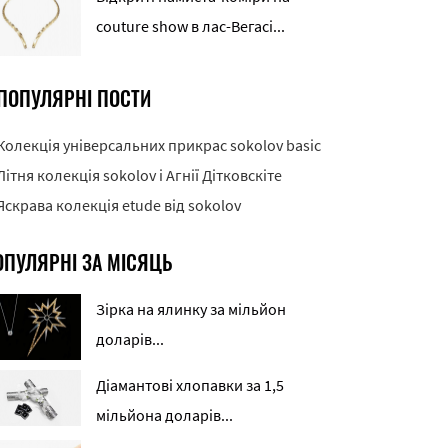
couture show в лас-Вегасі...
ПОПУЛЯРНІ ПОСТИ
Колекція універсальних прикрас sokolov basic
Літня колекція sokolov і Агнії Дітковскіте
Яскрава колекція etude від sokolov
ОПУЛЯРНІ ЗА МІСЯЦЬ
Зірка на ялинку за мільйон
доларів...
Діамантові хлопавки за 1,5
мільйона доларів...