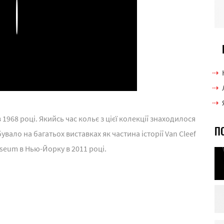
Play
1968 році. Якийсь час кольє з цієї колекції знаходилося
П
увало на багатьох виставках як частина історії Van Cleef
Museum в Нью-Йорку в 2011 році.