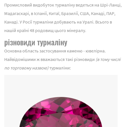
Промисловий видобуток турмаліну ведеться на Шрі-Ланці,
Мадагаскарі, в Іспанії, Китаї, Бразилії, США, Канаді, ПАР,
Канаді. У Росії турмаліни добувають на Уралі. Всього в
нашій країні 48 родовищ цього мінералу.
різновиди турмаліну
Основна область застосування каменю - ювелірна.
Найвідомішими ж вважаються такі різновиди
(в тому числі
по торговому назвою)
турмаліни: