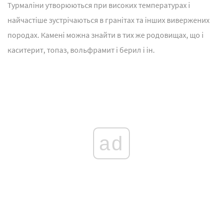
Турмаліни утворюються при високих температурах і
найчастіше зустрічаються в гранітах та інших вивержених
породах. Камені можна знайти в тих же родовищах, що і
каситерит, топаз, вольфрамит і берил і ін.
ad