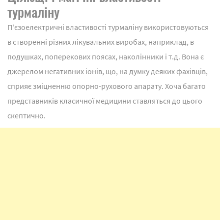
турмаліну
П'єзоелектричні властивості турмаліну використовуються
в створенні різних лікувальних виробах, наприклад, в
подушках, поперекових поясах, наколінники і т.д. Вона є
джерелом негативних іонів, що, на думку деяких фахівців,
сприяє зміцненню опорно-рухового апарату. Хоча багато
представників класичної медицини ставляться до цього
скептично.