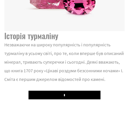
Історія турмаліну
Незважаючи на широку популярність і популярність
турмаліну в усьому світі, про те, коли вперше був описаний
мінерал, тривають суперечки і сьогодні. Деякі вважають,
що книга 1707 року «Цікаві роздуми безсонними ночами» І.
Сміта є першим джерелом відомостей про камені.
Play