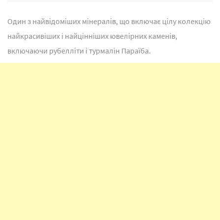
Один з найвідоміших мінералів, що включає цілу колекцію
найкрасивіших і найцінніших ювелірних каменів,
включаючи рубелліти і турмалін Параїба.