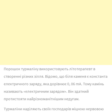
Порошок турмаліну використовують літотерапевт в
створенні різних зілля. Відомо, що біля каменя є константа
електричного заряду, яка дорівнює 0, 06 mA. Тому камінь
називають «електричним зарядом». Він здатний
протистояти найрізноманітнішим недугам.
Турмаліни наділяють своїх господарів міцною нервовою