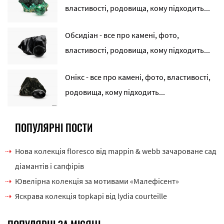
властивості, родовища, кому підходить...
Обсидіан - все про камені, фото,
властивості, родовища, кому підходить...
Онікс - все про камені, фото, властивості,
родовища, кому підходить...
ПОПУЛЯРНІ ПОСТИ
Нова колекція floresco від mappin & webb зачароване сад
діамантів і сапфірів
Ювелірна колекція за мотивами «Малефісент»
Яскрава колекція topkapi від lydia courteille