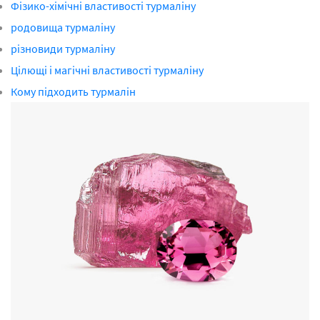
Фізико-хімічні властивості турмаліну
родовища турмаліну
різновиди турмаліну
Цілющі і магічні властивості турмаліну
Кому підходить турмалін