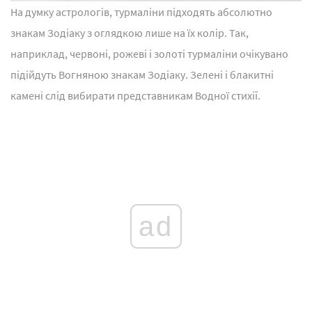
На думку астрологів, турмаліни підходять абсолютно
знакам Зодіаку з оглядкою лише на їх колір. Так,
наприклад, червоні, рожеві і золоті турмаліни очікувано
підійдуть Вогняною знакам Зодіаку. Зелені і блакитні
камені слід вибирати представникам Водної стихії.
ad