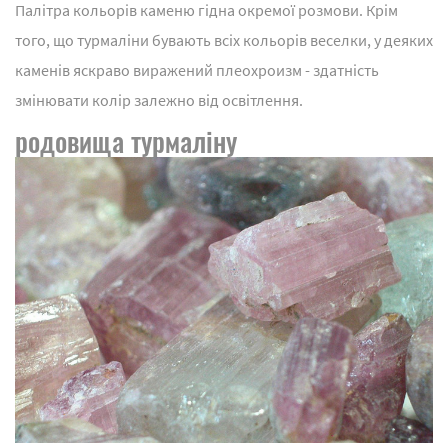
Палітра кольорів каменю гідна окремої розмови. Крім
того, що турмаліни бувають всіх кольорів веселки, у деяких
каменів яскраво виражений плеохроизм - здатність
змінювати колір залежно від освітлення.
родовища турмаліну