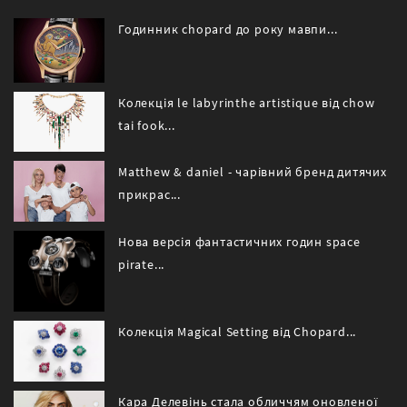
Годинник chopard до року мавпи...
Колекція le labyrinthe artistique від chow
tai fook...
Matthew & daniel - чарівний бренд дитячих
прикрас...
Нова версія фантастичних годин space
pirate...
Колекція Magical Setting від Chopard...
Кара Делевінь стала обличчям оновленої