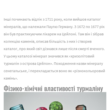
Інші починають відлік з 1711 року, коли вийшов каталог
мінералів, що належали Паулю Герману. З 1672 по 1677 рік
він був практикуючим лікарем на Цейлоні. Там він і зібрав
колекцію каменів, описав більшість з них і створив
каталог, про який світ дізнався лише після смерті вченого.
У цьому каталозі мінерал значився як «хризолітовий
турмалін з острова Цейлон». Походження назви мінералу
сенегальське, і перекладається воно як «різнокольоровий
камінь».
Фізико-хімічні властивості турмаліну