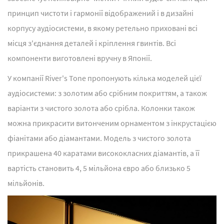
принцип чистоти і гармонії відображений і в дизайні
корпусу аудіосистеми, в якому ретельно приховані всі
місця з'єднання деталей і кріплення гвинтів. Всі
компоненти виготовлені вручну в Японії.
У компанії River's Tone пропонують кілька моделей цієї
аудіосистеми: з золотим або срібним покриттям, а також
варіанти з чистого золота або срібла. Колонки також
можна прикрасити витонченим орнаментом з інкрустацією
фіанітами або діамантами. Модель з чистого золота
прикрашена 40 каратами висококласних діамантів, а її
вартість становить 4, 5 мільйона євро або близько 5
мільйонів.