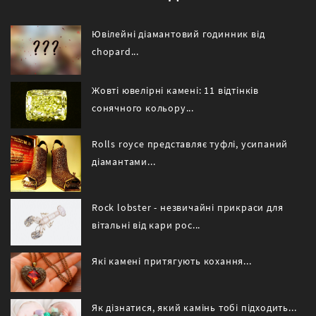
Ювілейні діамантовий годинник від
chopard...
Жовті ювелірні камені: 11 відтінків
сонячного кольору...
Rolls royce представляє туфлі, усипаний
діамантами...
Rock lobster - незвичайні прикраси для
вітальні від кари рос...
Які камені притягують кохання...
Як дізнатися, який камінь тобі підходить...