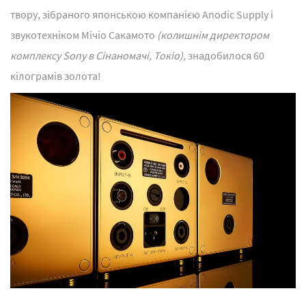
твору, зібраного японською компанією Anodic Supply і
звукотехніком Мічіо Сакамото
(колишнім директором
комплексу Sony в Сінаномачі, Токіо),
знадобилося 60
кілограмів золота!