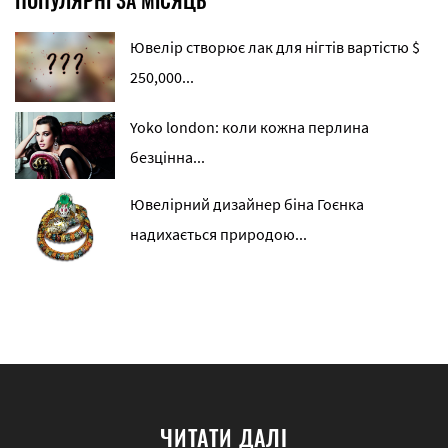
Ювелір створює лак для нігтів вартістю $
250,000...
Yoko london: коли кожна перлина
безцінна...
Ювелірний дизайнер біна Гоєнка
надихається природою...
ЧИТАТИ ДАЛІ