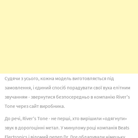
Судячи з усього, кожна модель виготовляється під
замовлення, і єдиний спосіб порадувати свої вуха елітним
звучанням - звернутися безпосередньо в компанію River's
Tone через сайт виробника.
До речі, River's Tone - не перші, хто вирішили «одягнути»
звук в дорогоцінні метал. У минулому році компанія Beats
Electronics і відомий репер Dr. Dre обдарували німецьку