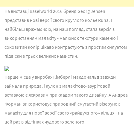
На виставці Baselworld 2016 бренд Georg Jensen
представив нові версії свого круглого кольє Runa. І
найбільш вражаючою, на наш погляд, стала версія з
використанням малахіту - малюнок текстури каменю і
соковитий колір цікаво контрастують з простим силуетом
підвіски з трьох великих намистин.
Перше місце у виробах Кімберлі Макдональд завжди
займала природа, і кулон з малахітово-азурітовой
вставкою є яскравим прикладом такого дизайну. А Андреа
Форман використовує природний смугастий візерунок
малахіту для нової версії свого «райдужного» кільця - на
цей раз в відтінках чудового зеленого.