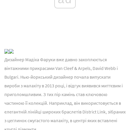
Дизайнер Мадіха Фаруки вже давно захоплюється
вінтажними прикрасами Van Cleef & Arpels, David Webb і
Bulgari. Нью-йоркський дизайнер почала випускати
вироби з малахіту в 2013 році, і відгук виявився миттєвим і
приголомшливим. З тих пір камінь став ключовою
частиною її колекцій. Наприклад, він використовується в
елегантній лінійці широких браслетів District Link, зібраних
з цеглинок смугастого малахіту, в центрі яких вставлені
круглі діаманти.