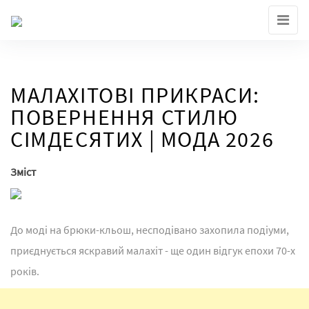
Skip
to
the
content
МАЛАХІТОВІ ПРИКРАСИ:
ПОВЕРНЕННЯ СТИЛЮ
СІМДЕСЯТИХ | МОДА 2026
Зміст
До моді на брюки-кльош, несподівано захопила подіуми,
приєднується яскравий малахіт - ще один відгук епохи 70-х
років.