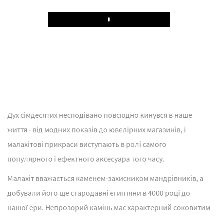
Play
Дух сімдесятих несподівано повсюдно кинувся в наше
життя - від модних показів до ювелірних магазинів, і
малахітові прикраси виступають в ролі самого
популярного і ефектного аксесуара того часу.
Малахіт вважається каменем-захисником мандрівників, а
добували його ще стародавні єгиптяни в 4000 році до
нашої ери. Непрозорий камінь має характерний соковитим