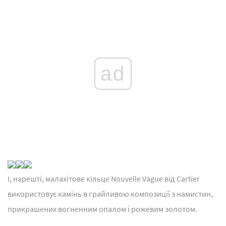
ad
І, нарешті, малахітове кільце Nouvelle Vague від Cartier
використовує камінь в грайливою композиції з намистин,
прикрашених вогненним опалом і рожевим золотом.