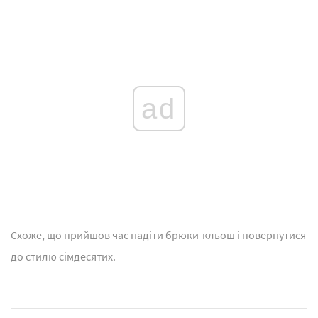
ad
Схоже, що прийшов час надіти брюки-кльош і повернутися
до стилю сімдесятих.