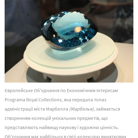
Європейське Об'єднання по Економічним Інтересам
Programa Royal Сollections, яка передала топаз
адміністрації міста Марбелла
(Марбелья),
займається
створенням колекцій унікальних предметів, що
представляють найвищу наукову і художню цінність.
Об'єднання має найбільшу в світі колекцією виняткових