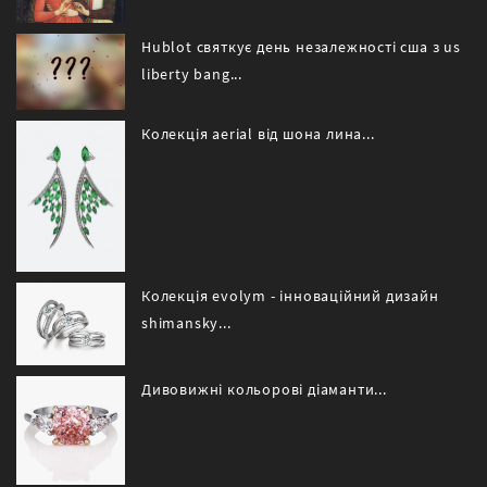
Hublot святкує день незалежності сша з us
liberty bang...
Колекція aerial від шона лина...
Колекція evolym - інноваційний дизайн
shimansky...
Дивовижні кольорові діаманти...