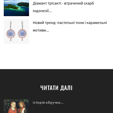
Діамант трісакті - втрачений скарб
Індонезії...
Новий тренд: пастельні тони і карамельні
мотиви...
ЧИТАТИ ДАЛІ
Історія обручки...