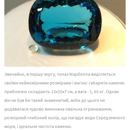
Звичайно, в першу чергу, топаз Марбелла виділяється
своїми неймовірними розмірами і вагою: габарити каменю
приблизно складають 13x10x7 см, а вага - 1, 65 кг. Однак
він не був би такий знаменитий, якби до цього не
додавалася чудово виконана овальна огранювання,
розкішний глибокий колір, що нагадує води Середземного
моря, і ідеальна чистота каменю.