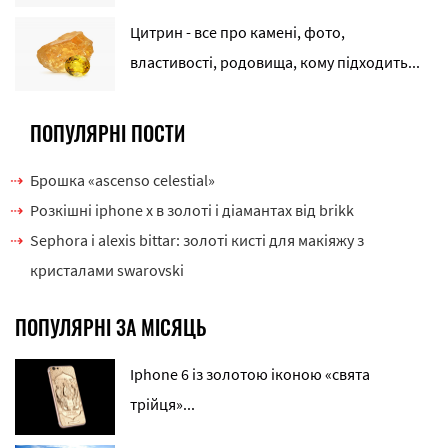
Цитрин - все про камені, фото,
властивості, родовища, кому підходить...
ПОПУЛЯРНІ ПОСТИ
Брошка «ascenso celestial»
Розкішні iphone x в золоті і діамантах від brikk
Sephora і alexis bittar: золоті кисті для макіяжу з
кристалами swarovski
ПОПУЛЯРНІ ЗА МІСЯЦЬ
Iphone 6 із золотою іконою «свята
трійця»...