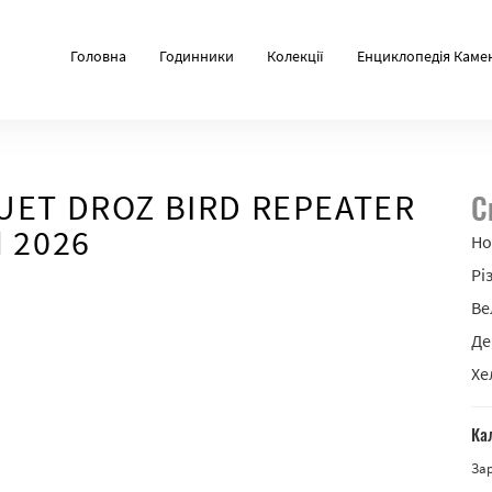
Головна
Годинники
Колекції
Енциклопедія Каме
ET DROZ BIRD REPEATER
С
 2026
Но
Рі
Ве
Де
Хе
Ка
За