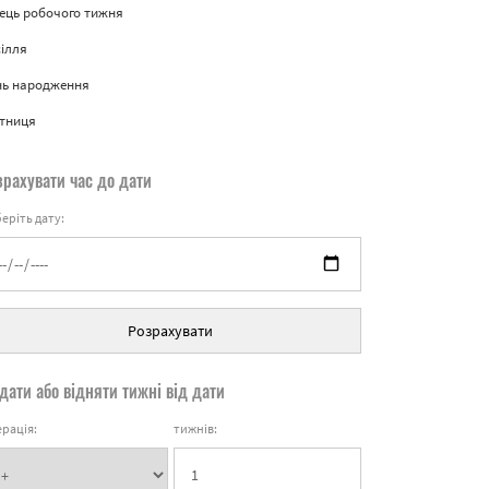
ець робочого тижня
ілля
нь народження
ятниця
зрахувати час до дати
еріть дату:
Розрахувати
дати або відняти тижні від дати
рація:
тижнів: