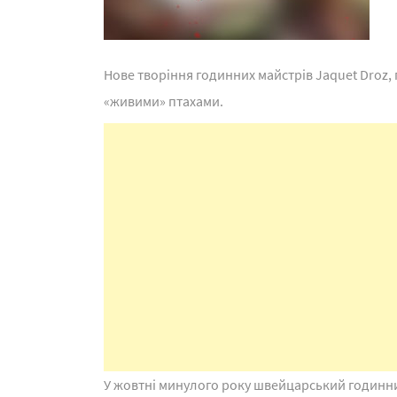
Нове творіння годинних майстрів Jaquet Droz
«живими» птахами.
У жовтні минулого року швейцарський годинн