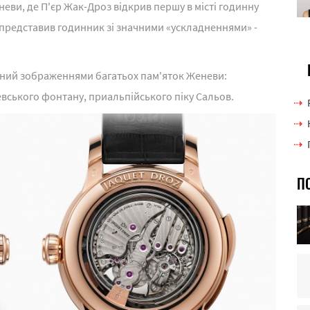
еви, де П'єр Жак-Дроз відкрив першу в місті годинну
е представив годинник зі значними «ускладненнями» -
ний зображеннями багатьох пам'яток Женеви:
вського фонтану, приальпійського піку Сальов.
П