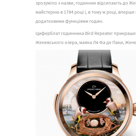
зрозуміло з назви, годинник відсилають до Жен
майстерню в 1784 році і, в тому ж році, вперш
додатковими функціями годин.
Циферблат годинника Bird Repeater прикраше
Женевського озера, маяка Ля Фа де Паки, Жене