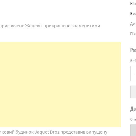
Кін
Вес
Де
, присвячене Женеві і прикрашене знаменитими
П'
Ро
Виб
До
Опе
иковий будинок Jaquet Droz представив випущену