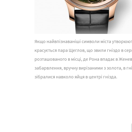
Якщо найвпізнаваніші символи міста утворюют
красується пара Щеглов, що звили гніздо в се
розташованого в місці, де Рона впадає в Жене
забарвлення, вручну вирізаними з золота, в гн
зібралися навколо яйця в центрі гнізда.