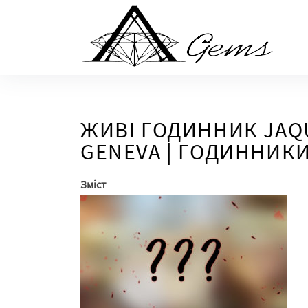
Skip
to
the
content
ЖИВІ ГОДИННИК JAQU
GENEVA | ГОДИННИКИ
Зміст