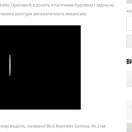
eater Openwork з досить класичним будовою і задньою
від
чинені контури автоматичного механізму.
ВИ
Play
ву модель, названої Bird Repeater Geneva. Як стає