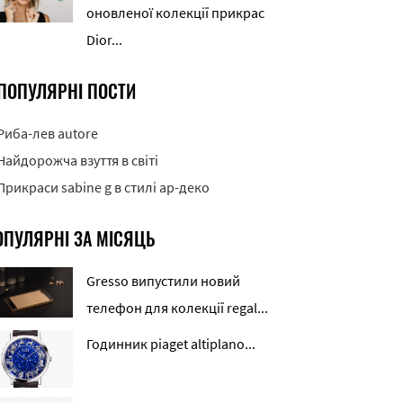
оновленої колекції прикрас
Dior...
ПОПУЛЯРНІ ПОСТИ
Риба-лев autore
Найдорожча взуття в світі
Прикраси sabine g в стилі ар-деко
ОПУЛЯРНІ ЗА МІСЯЦЬ
Gresso випустили новий
телефон для колекції regal...
Годинник piaget altiplano...