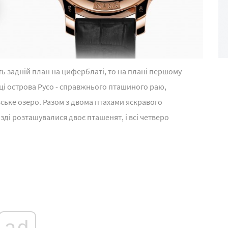
ь задній план на циферблаті, то на плані першому
рці острова Русо - справжнього пташиного раю,
вське озеро. Разом з двома птахами яскравого
ізді розташувалися двоє пташенят, і всі четверо
ad