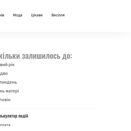
нів
Мода
Цікаве
Весілля
кільки залишилось до:
вий рік
здво
ликдень
нь матері
ловін
лькулятор подій
рплата