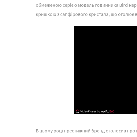
обмеженою серією модель годинника Bird Rep
кришкою з сапфірового кристала, що оголює в
В цьому році престижний бренд оголосив про но