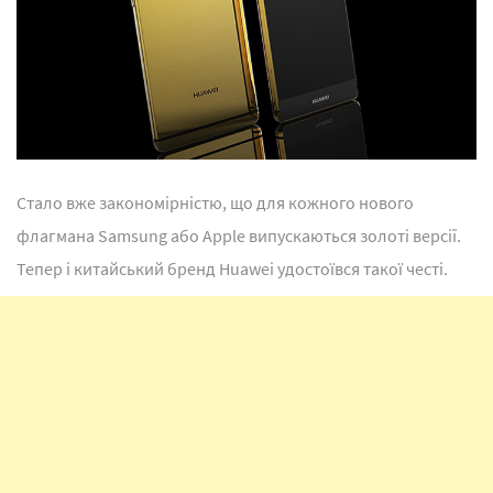
Стало вже закономірністю, що для кожного нового
флагмана Samsung або Apple випускаються золоті версії.
Тепер і китайський бренд Huawei удостоївся такої честі.