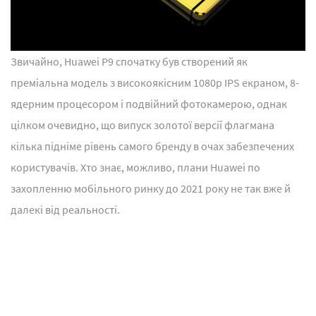
Звичайно, Huawei P9 спочатку був створений як
преміальна модель з високоякісним 1080p IPS екраном, 8-
ядерним процесором і подвійний фотокамерою, однак
цілком очевидно, що випуск золотої версії флагмана
кілька підніме рівень самого бренду в очах забезпечених
користувачів. Хто знає, можливо, плани Huawei по
захопленню мобільного ринку до 2021 року не так вже й
далекі від реальності.