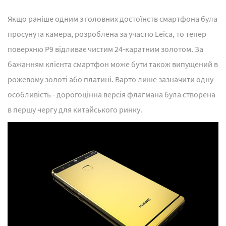
Якщо раніше одним з головних достоїнств смартфона була
просунута камера, розроблена за участю Leica, то тепер
поверхню P9 відливає чистим 24-каратним золотом. За
бажанням клієнта смартфон може бути також випущений в
рожевому золоті або платині. Варто лише зазначити одну
особливість - дорогоцінна версія флагмана була створена
в першу чергу для китайського ринку.