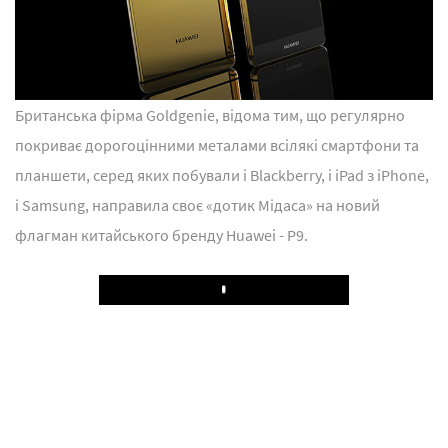
Британська фірма Goldgenie, відома тим, що регулярно
покриває дорогоцінними металами всілякі смартфони та
планшети, серед яких побували і Blackberry, і iPad з iPhone,
і Samsung, направила своє «дотик Мідаса» на новий
флагман китайського бренду Huawei - P9.
Play