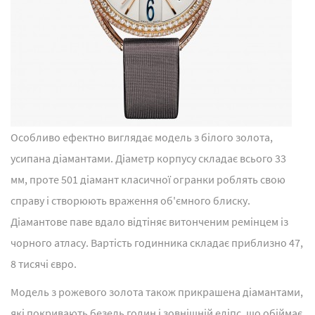
Особливо ефектно виглядає модель з білого золота,
усипана діамантами. Діаметр корпусу складає всього 33
мм, проте 501 діамант класичної огранки роблять свою
справу і створюють враження об'ємного блиску.
Діамантове паве вдало відтіняє витонченим ремінцем із
чорного атласу. Вартість годинника складає приблизно 47,
8 тисячі євро.
Модель з рожевого золота також прикрашена діамантами,
які покривають безель годин і зовнішній еліпс, що обіймає