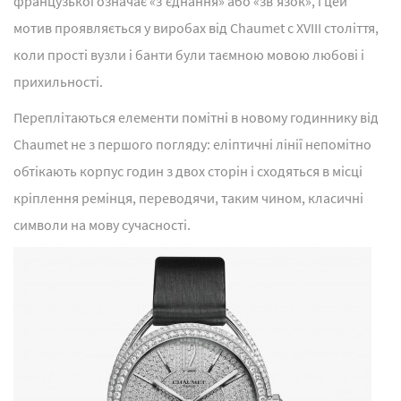
французької означає «з'єднання» або «зв'язок», і цей
мотив проявляється у виробах від Chaumet c XVIII століття,
коли прості вузли і банти були таємною мовою любові і
прихильності.
Переплітаються елементи помітні в новому годиннику від
Chaumet не з першого погляду: еліптичні лінії непомітно
обтікають корпус годин з двох сторін і сходяться в місці
кріплення ремінця, переводячи, таким чином, класичні
символи на мову сучасності.