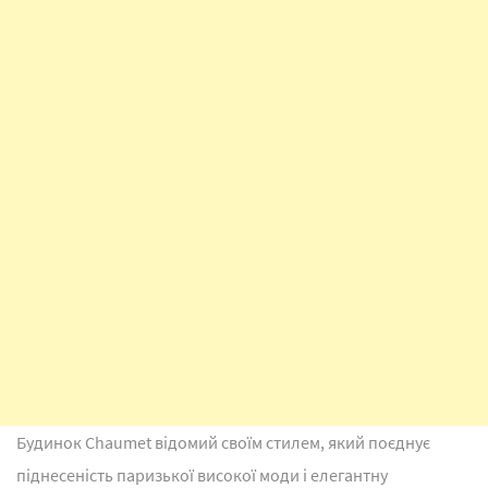
Будинок Chaumet відомий своїм стилем, який поєднує
піднесеність паризької високої моди і елегантну