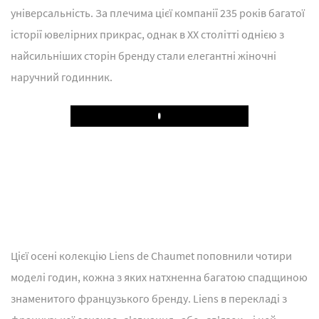
універсальність. За плечима цієї компанії 235 років багатої
історії ювелірних прикрас, однак в XX столітті однією з
найсильніших сторін бренду стали елегантні жіночні
наручний годинник.
Play
Цієї осені колекцію Liens de Chaumet поповнили чотири
моделі годин, кожна з яких натхненна багатою спадщиною
знаменитого французького бренду. Liens в перекладі з