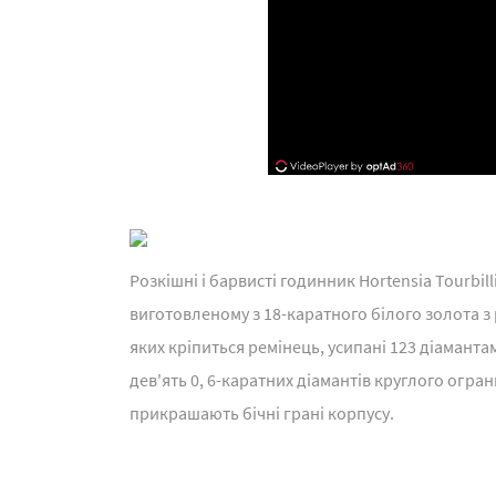
Розкішні і барвисті годинник Hortensia Tourbill
виготовленому з 18-каратного білого золота з
яких кріпиться ремінець, усипані 123 діамант
дев'ять 0, 6-каратних діамантів круглого огран
прикрашають бічні грані корпусу.