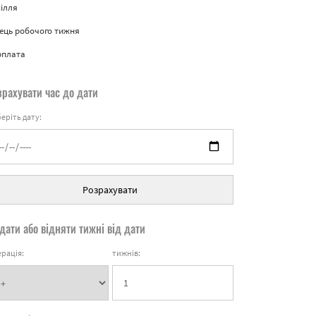
ілля
ець робочого тижня
рплата
зрахувати час до дати
еріть дату:
Розрахувати
дати або відняти тижні від дати
рація:
тижнів: