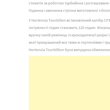
стежити за роботою турбийона і розташоване 
Годинна і хвилинна стрілки виготовлені з біло
У Hortensia Tourbillon встановлений калібр CP1
потужності годин становить 120 годин. Фіналь
вручну синій ремінець із крокодилячої шкіри і
якої прикрашений все тими ж гортензіями і т
Hortensia Tourbillion була випущена обмежени