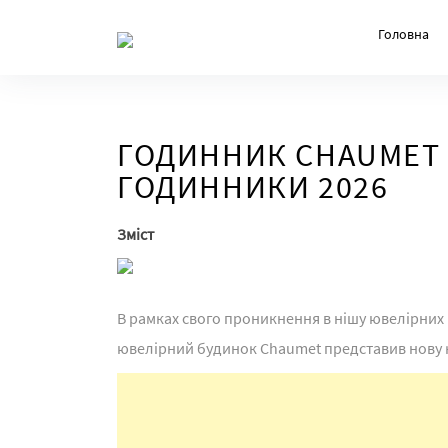
Skip
Головна
to
the
content
ГОДИННИК CHAUMET H
ГОДИННИКИ 2026
Зміст
В рамках свого проникнення в нішу ювелірни
ювелірний будинок Chaumet представив нову 