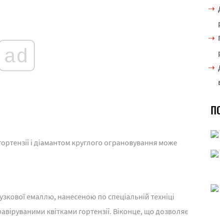
ad
П
гортензії і діамантом круглого ограновування може
узкової емаллю, нанесеною по спеціальній техніці
равіруваними квітками гортензії. Віконце, що дозволяє