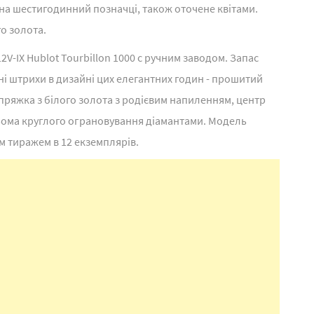
на шестигодинний позначці, також оточене квітами.
го золота.
2V-IX Hublot Tourbillon 1000 с ручним заводом. Запас
ні штрихи в дизайні цих елегантних годин - прошитий
 пряжка з білого золота з родієвим напиленням, центр
рьома круглого ограновування діамантами. Модель
м тиражем в 12 екземплярів.