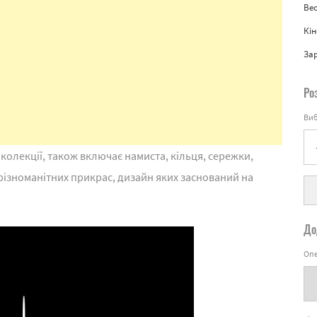
Вес
Кін
За
Ро
Виб
 колекції, також включає намиста, кільця, сережки,
 різноманітних прикрас, дизайн яких заснований на
До
Опе