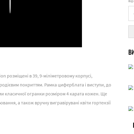
від
Play
ВИ
ion розміщені в 39, 9-міліметровому корпусі,
 родієвим покриттям. Рамка циферблата і виступи, до
ами класичної огранки розміром 4 карата кожен. Ще
ювання, а також вручну вигравірувані квіти гортензії