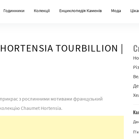
Годинники
Колекції
Енциклопедія Каменів
Мода
Ціка
ORTENSIA TOURBILLION |
С
Но
Рі
Ве
Де
Хе
х прикрас з рослинними мотивами французький
колекцію Chaumet Hortensia.
Ка
Де
П'