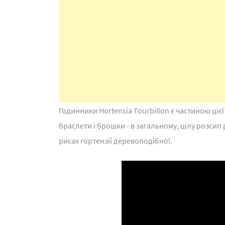
Годинники Hortensia Tourbillon є частиною цієї
браслети і брошки - в загальному, цілу розсип
рисах гортензії деревоподібної.