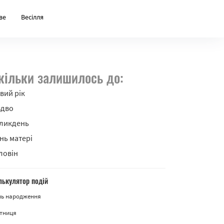
ве
Весілля
кільки залишилось до:
вий рік
здво
ликдень
нь матері
ловін
лькулятор подій
нь народження
ятниця