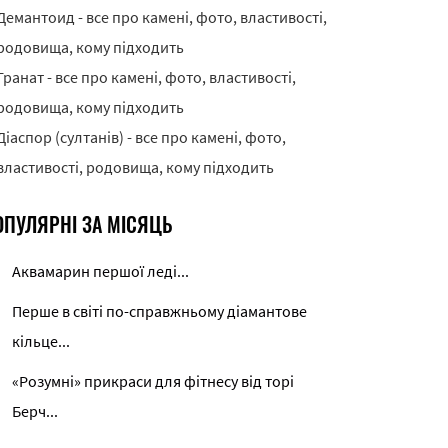
Демантоид - все про камені, фото, властивості,
родовища, кому підходить
Гранат - все про камені, фото, властивості,
родовища, кому підходить
Діаспор (султанів) - все про камені, фото,
властивості, родовища, кому підходить
ОПУЛЯРНІ ЗА МІСЯЦЬ
Аквамарин першої леді...
Перше в світі по-справжньому діамантове
кільце...
«Розумні» прикраси для фітнесу від торі
Берч...