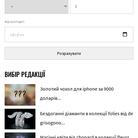
від сьогодні:
Розрахувати
ВИБІР РЕДАКЦІЇ
Золотий чохол для iphone за 9000
доларів...
Бездоганні діаманти в колекції folies від de
grisogono...
Магічні квіти від chopard в колекції fleurs