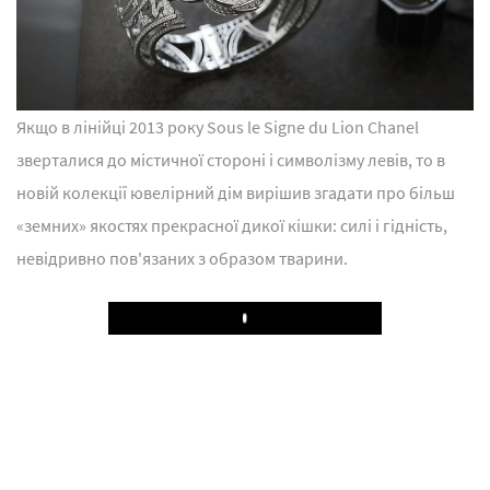
Якщо в лінійці 2013 року Sous le Signe du Lion Chanel
зверталися до містичної стороні і символізму левів, то в
новій колекції ювелірний дім вирішив згадати про більш
«земних» якостях прекрасної дикої кішки: силі і гідність,
невідривно пов'язаних з образом тварини.
Play