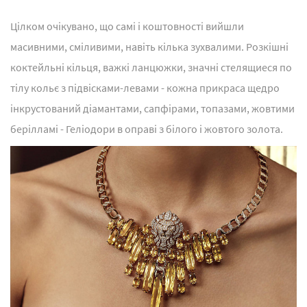
Цілком очікувано, що самі і коштовності вийшли
масивними, сміливими, навіть кілька зухвалими. Розкішні
коктейльні кільця, важкі ланцюжки, значні стелящиеся по
тілу кольє з підвісками-левами - кожна прикраса щедро
інкрустований діамантами, сапфірами, топазами, жовтими
берілламі - Геліодори в оправі з білого і жовтого золота.