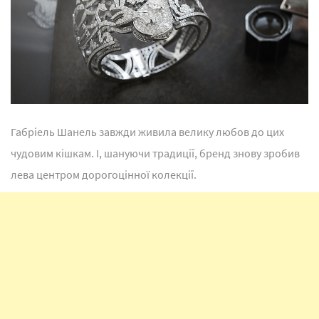
Габріель Шанель завжди живила велику любов до цих
чудовим кішкам. І, шануючи традиції, бренд знову зробив
лева центром дорогоцінної колекції.