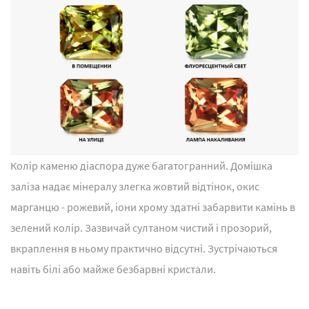
Колір каменю діаспора дуже багатогранний. Домішка
заліза надає мінералу злегка жовтий відтінок, окис
марганцю - рожевий, іони хрому здатні забарвити камінь в
зелений колір. Зазвичай султаном чистий і прозорий,
вкраплення в ньому практично відсутні. Зустрічаються
навіть білі або майже безбарвні кристали.