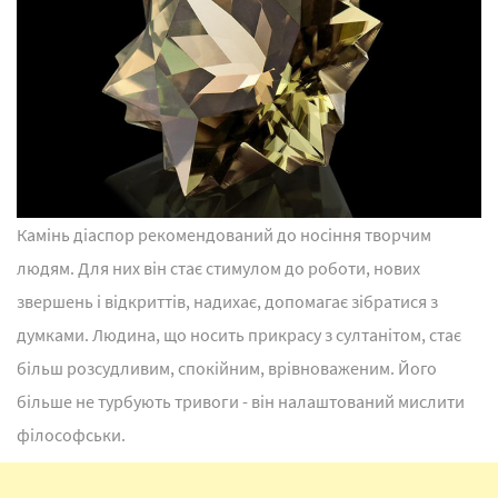
Камінь діаспор рекомендований до носіння творчим
людям. Для них він стає стимулом до роботи, нових
звершень і відкриттів, надихає, допомагає зібратися з
думками. Людина, що носить прикрасу з султанітом, стає
більш розсудливим, спокійним, врівноваженим. Його
більше не турбують тривоги - він налаштований мислити
філософськи.