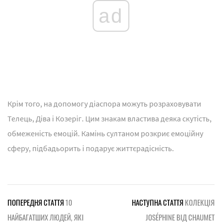
ad
Крім того, на допомогу діаспора можуть розраховувати
Телець, Діва і Козеріг. Цим знакам властива деяка скутість,
обмеженість емоцій. Камінь султаном розкриє емоційну
сферу, підбадьорить і подарує життєрадісність.
ПОПЕРЕДНЯ СТАТТЯ
10
НАСТУПНА СТАТТЯ
КОЛЕКЦІЯ
НАЙБАГАТШИХ ЛЮДЕЙ, ЯКІ
JOSÉPHINE ВІД CHAUMET