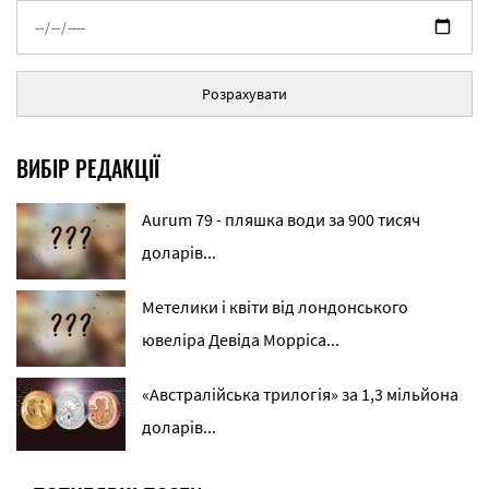
Розрахувати
ВИБІР РЕДАКЦІЇ
Aurum 79 - пляшка води за 900 тисяч
доларів...
Метелики і квіти від лондонського
ювеліра Девіда Морріса...
«Австралійська трилогія» за 1,3 мільйона
доларів...