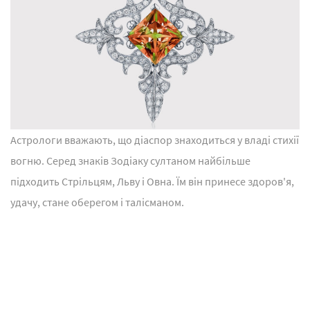
Астрологи вважають, що діаспор знаходиться у владі стихії
вогню. Серед знаків Зодіаку султаном найбільше
підходить Стрільцям, Льву і Овна. Їм він принесе здоров'я,
удачу, стане оберегом і талісманом.