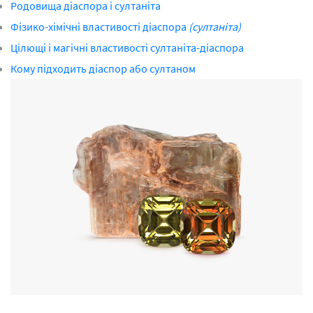
Родовища діаспора і султаніта
Фізико-хімічні властивості діаспора
(султаніта)
Цілющі і магічні властивості султаніта-діаспора
Кому підходить діаспор або султаном