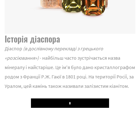
Історія діаспора
Діаспор
(в дослівному перекладі з грецького
«розсіювання»)
- найбільш часто зустрічається назва
мінералу і найстаріше. Це ім'я було дано кристаллографом
родом з Франції Р.Ж. Гаюї в 1801 році. На території Росії, за
Уралом, цей камінь також називали залізистим кіанітом.
Play