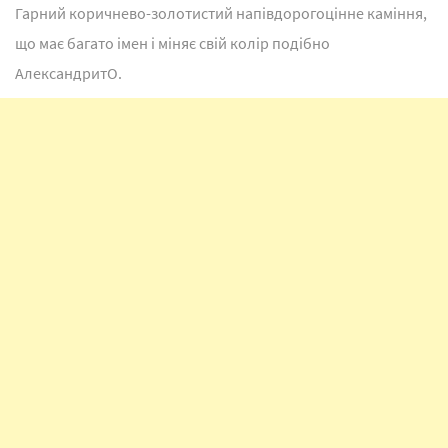
Гарний коричнево-золотистий напівдорогоцінне каміння,
що має багато імен і міняє свій колір подібно
АлександритО.