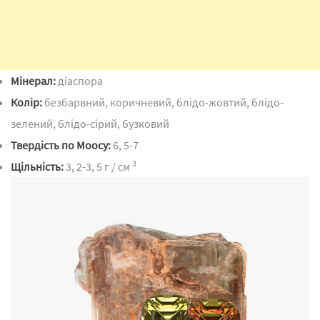
Мінерал:
діаспора
Колір:
безбарвний, коричневий, блідо-жовтий, блідо-
зелений, блідо-сірий, бузковий
Твердість по Моосу:
6, 5-7
3
Щільність:
3, 2-3, 5 г / см