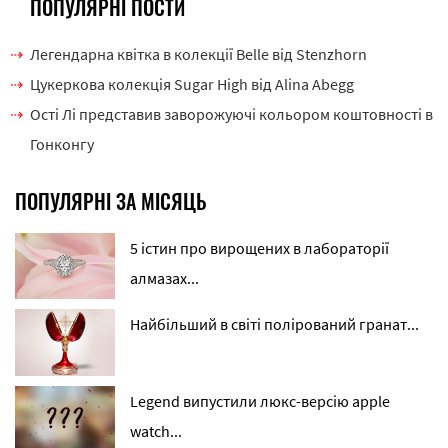
ПОПУЛЯРНІ ПОСТИ
Легендарна квітка в колекції Belle від Stenzhorn
Цукеркова колекція Sugar High від Alina Abegg
Ості Лі представив заворожуючі кольором коштовності в
Гонконгу
ПОПУЛЯРНІ ЗА МІСЯЦЬ
5 істин про вирощених в лабораторії
алмазах...
Найбільший в світі полірований гранат...
Legend випустили люкс-версію apple
watch...