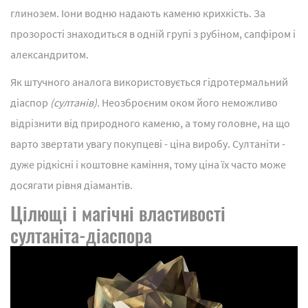
глинозем. Іони водню надають каменю крихкість. За
прозорості знаходиться в одній групі з рубіном, сапфіром і
александритом.
Як штучного аналога використовується гідротермальний
діаспор
(султанів).
Неозброєним оком його неможливо
відрізнити від природного каменю, а тому головне, на що
варто звертати увагу покупцеві - ціна виробу. Султаніти -
дуже рідкісні і коштовне каміння, тому ціна їх часто може
досягати рівня діамантів.
Цілющі і магічні властивості
султаніта-діаспора