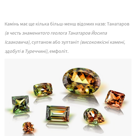
Камінь має ще кілька більш-менш відомих назв: Танатаров
(в честь знаменитого геолога Танатаров Йосипа
Ісааковича),
султаном або зултаніт
(високоякісні камені,
здобуті в Туреччині),
емфоліт.