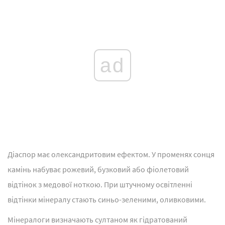
ad
Діаспор має олександритовим ефектом. У променях сонця
камінь набуває рожевий, бузковий або фіолетовий
відтінок з медової ноткою. При штучному освітленні
відтінки мінералу стають синьо-зеленими, оливковими.
Мінералоги визначають султаном як гідратований