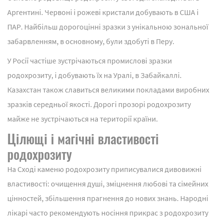
Аргентині. Червоні і рожеві кристали добувають в США і
ПАР. Найбільш дорогоцінні зразки з унікальною зональної
забарвленням, в основному, були здобуті в Перу.
У Росії частіше зустрічаються промислові зразки
родохрозиту, і добувають їх на Уралі, в Забайкаллі.
Казахстан також славиться великими покладами виробних
зразків середньої якості. Дорогі прозорі родохрозиту
майже не зустрічаються на території країни.
Цілющі і магічні властивості
родохрозиту
На Сході каменю родохрозиту приписувалися дивовижні
властивості: очищення душі, зміцнення любові та сімейних
цінностей, збільшення прагнення до нових знань. Народні
лікарі часто рекомендують носіння прикрас з родохрозиту