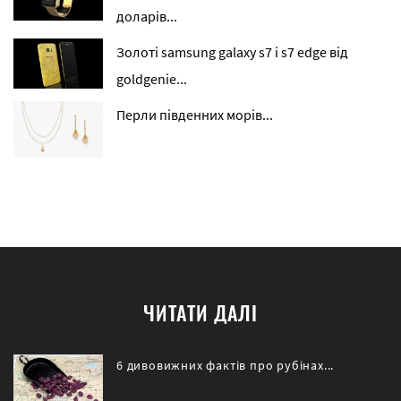
доларів...
Золоті samsung galaxy s7 і s7 edge від
goldgenie...
Перли південних морів...
ЧИТАТИ ДАЛІ
6 дивовижних фактів про рубінах...