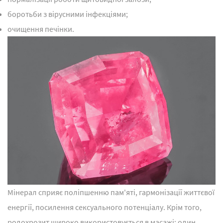
боротьби з вірусними інфекціями;
очищення печінки.
Мінерал сприяє поліпшенню пам'яті, гармонізації життєвої
енергії, посилення сексуального потенціалу. Крім того,
родохрозит широко використовується в масажі: один