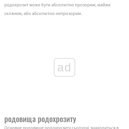
родохрозит може бути абсолютно прозорим, майже
скляним, або абсолютно непрозорим.
ad
родовища родохрозиту
Основне родовище родохрозиту сьогодні знаходиться в