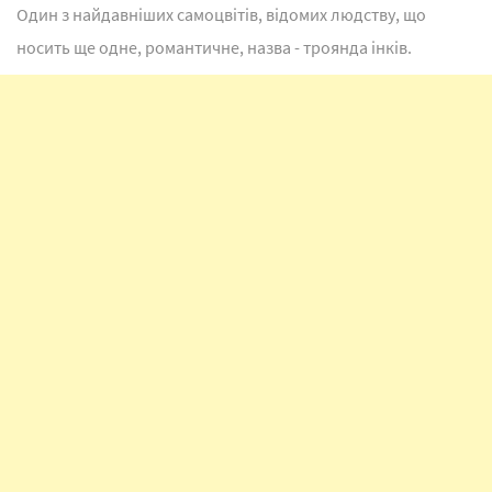
Один з найдавніших самоцвітів, відомих людству, що
носить ще одне, романтичне, назва - троянда інків.