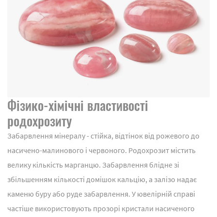
Фізико-хімічні властивості
родохрозиту
Забарвлення мінералу - стійка, відтінок від рожевого до
насичено-малинового і червоного. Родохрозит містить
велику кількість марганцю. Забарвлення блідне зі
збільшенням кількості домішок кальцію, а залізо надає
каменю буру або руде забарвлення. У ювелірній справі
частіше використовують прозорі кристали насиченого