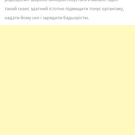
такий сеанс здатний істотно підвищити тонус організму,
надати йому сил і зарядити бадьорістю.