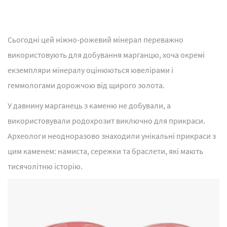
Сьогодні цей ніжно-рожевий мінерал переважно
використовують для добування марганцю, хоча окремі
екземпляри мінералу оцінюються ювелірами і
геммологами дорожчою від щирого золота.
У давнину марганець з каменю не добували, а
використовували родохрозит виключно для прикраси.
Археологи неодноразово знаходили унікальні прикраси з
цим каменем: намиста, сережки та браслети, які мають
тисячолітню історію.