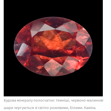
Будова мінералу полосчатое: темніші, червоно-малинові
шари чергуються зі світло-рожевими, білими. Камінь