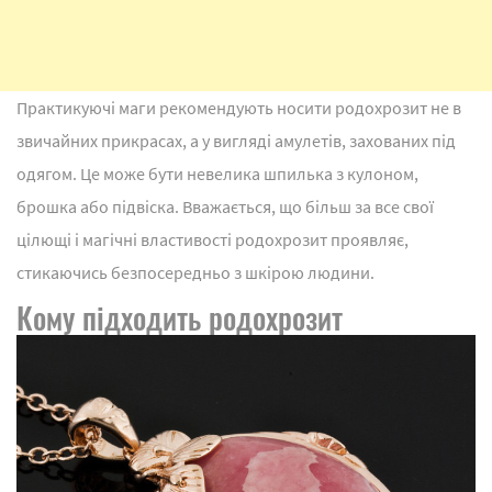
Практикуючі маги рекомендують носити родохрозит не в
звичайних прикрасах, а у вигляді амулетів, захованих під
одягом. Це може бути невелика шпилька з кулоном,
брошка або підвіска. Вважається, що більш за все свої
цілющі і магічні властивості родохрозит проявляє,
стикаючись безпосередньо з шкірою людини.
Кому підходить родохрозит