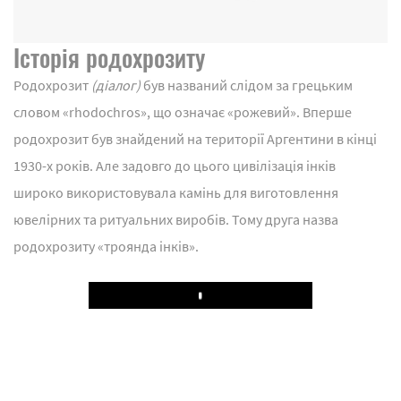
Історія родохрозиту
Родохрозит
(діалог)
був названий слідом за грецьким
словом «rhodochros», що означає «рожевий». Вперше
родохрозит був знайдений на території Аргентини в кінці
1930-х років. Але задовго до цього цивілізація інків
широко використовувала камінь для виготовлення
ювелірних та ритуальних виробів. Тому друга назва
родохрозиту «троянда інків».
Play