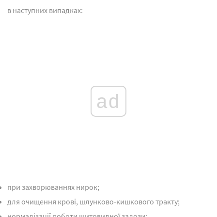
в наступних випадках:
ad
при захворюваннях нирок;
для очищення крові, шлунково-кишкового тракту;
нормалізації роботи щитовидної залози;