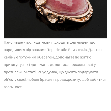
Найбільше «троянда інків» підходить для людей, що
народилися під знаками Терезів або Близнюків. Для них
камінь є потужним оберегом, допомагає по життю,
притягує успіх і допомагає домогтися прихильності у
протилежної статі. Існує думка, що досить подарувати
об'єкту своєї любові браслет з родохрозиту, щоб добитися
взаємності.