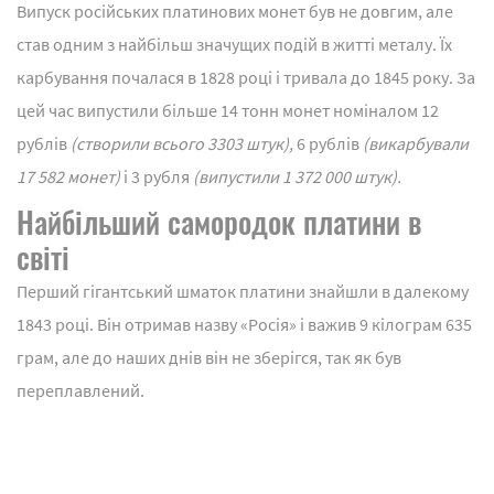
Випуск російських платинових монет був не довгим, але
став одним з найбільш значущих подій в житті металу. Їх
карбування почалася в 1828 році і тривала до 1845 року. За
цей час випустили більше 14 тонн монет номіналом 12
рублів
(створили всього 3303 штук),
6 рублів
(викарбували
17 582 монет)
і 3 рубля
(випустили 1 372 000 штук).
Найбільший самородок платини в
світі
Перший гігантський шматок платини знайшли в далекому
1843 році. Він отримав назву «Росія» і важив 9 кілограм 635
грам, але до наших днів він не зберігся, так як був
переплавлений.