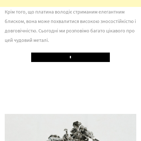
Крім того, що платина володіє стриманим елегантним
блиском, вона може похвалитися високою зносостійкістю і
довговічністю. Сьогодні ми розповімо багато цікавого про
цей чудовий металі.
Play