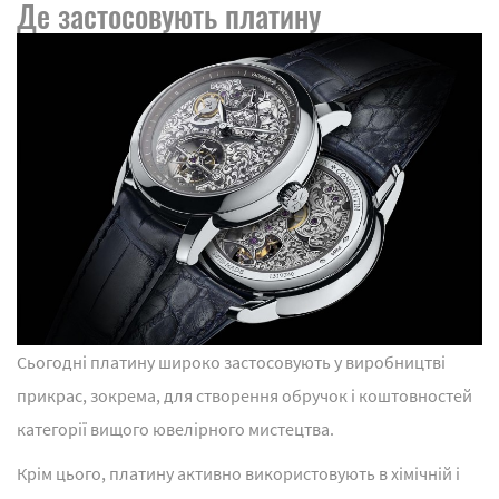
Де застосовують платину
Сьогодні платину широко застосовують у виробництві
прикрас, зокрема, для створення обручок і коштовностей
категорії вищого ювелірного мистецтва.
Крім цього, платину активно використовують в хімічній і