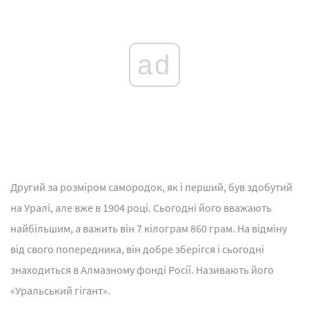
ad
Другий за розміром самородок, як і перший, був здобутий
на Уралі, але вже в 1904 році. Сьогодні його вважають
найбільшим, а важить він 7 кілограм 860 грам. На відміну
від свого попередника, він добре зберігся і сьогодні
знаходиться в Алмазному фонді Росії. Називають його
«Уральський гігант».