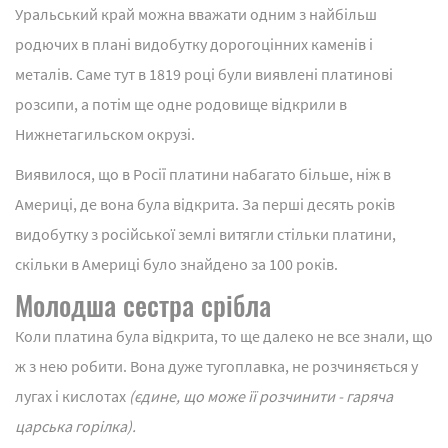
Уральський край можна вважати одним з найбільш
родючих в плані видобутку дорогоцінних каменів і
металів. Саме тут в 1819 році були виявлені платинові
розсипи, а потім ще одне родовище відкрили в
Нижнетагильском окрузі.
Виявилося, що в Росії платини набагато більше, ніж в
Америці, де вона була відкрита. За перші десять років
видобутку з російської землі витягли стільки платини,
скільки в Америці було знайдено за 100 років.
Молодша сестра срібла
Коли платина була відкрита, то ще далеко не все знали, що
ж з нею робити. Вона дуже тугоплавка, не розчиняється у
лугах і кислотах
(єдине, що може її розчинити - гаряча
царська горілка).