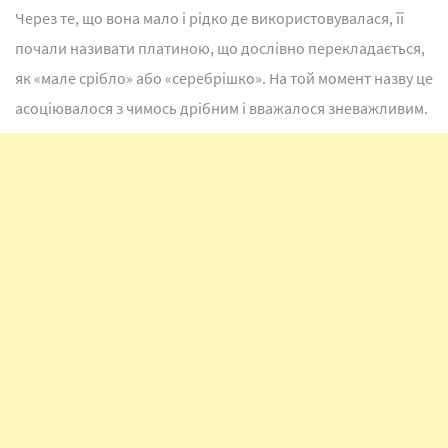
Через те, що вона мало і рідко де використовувалася, її
почали називати платиною, що дослівно перекладається,
як «мале срібло» або «серебрішко». На той момент назву це
асоціювалося з чимось дрібним і вважалося зневажливим.