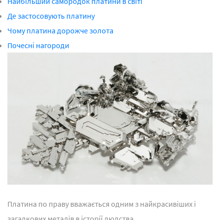
Найбільший самородок платини в світі
Де застосовують платину
Чому платина дорожче золота
Почесні нагороди
Платина по праву вважається одним з найкрасивіших і
загадкових металів в історії людства.