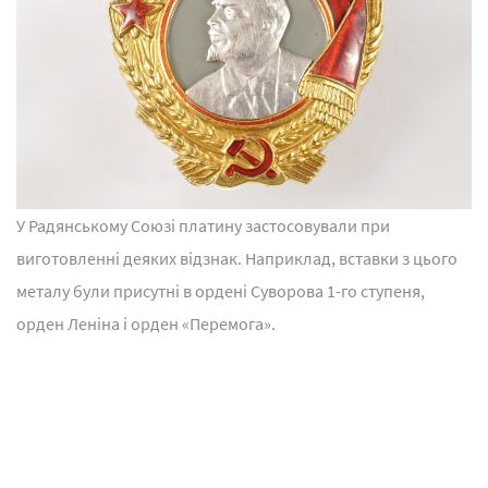
У Радянському Союзі платину застосовували при
виготовленні деяких відзнак. Наприклад, вставки з цього
металу були присутні в ордені Суворова 1-го ступеня,
орден Леніна і орден «Перемога».