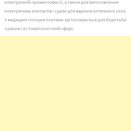
електронній промисловості, а також для виготовлення
електричних контактів і судин для варіння оптичного скла.
У медицині сполуки платини застосовуються для боротьби
з раком і в стоматологічній сфері.