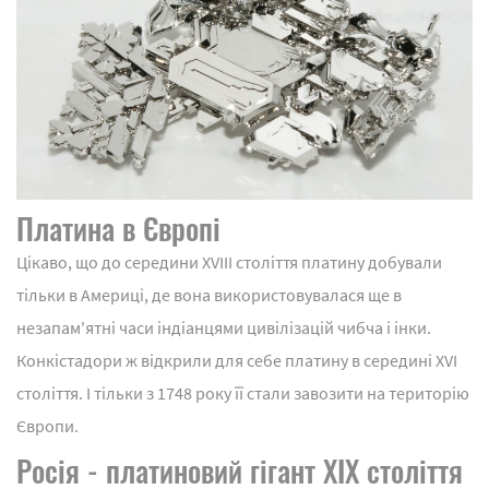
Платина в Європі
Цікаво, що до середини XVIII століття платину добували
тільки в Америці, де вона використовувалася ще в
незапам'ятні часи індіанцями цивілізацій чибча і інки.
Конкістадори ж відкрили для себе платину в середині XVI
століття. І тільки з 1748 року її стали завозити на територію
Європи.
Росія - платиновий гігант XIX століття