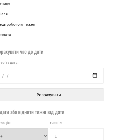
ятниця
ілля
ець робочого тижня
рплата
зрахувати час до дати
еріть дату:
Розрахувати
дати або відняти тижні від дати
рація:
тижнів: