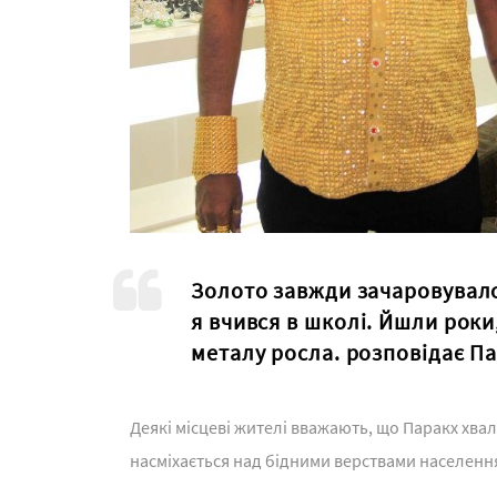
Золото завжди зачаровувало м
я вчився в школі. Йшли роки
металу росла. розповідає П
Деякі місцеві жителі вважають, що Паракх хвал
насміхається над бідними верствами населення 