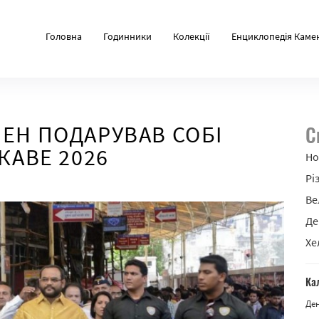
Головна
Годинники
Колекції
Енциклопедія Каме
МЕН ПОДАРУВАВ СОБІ
С
КАВЕ 2026
Но
Рі
Ве
Де
Хе
Ка
Де