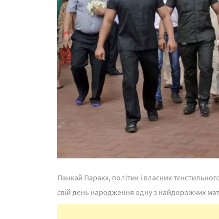
Панкай Паракх, політик і власник текстильног
свій день народження одну з найдорожчих матер