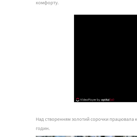
комфорту.
Над створенням золотий сорочки працювала ком
годин.