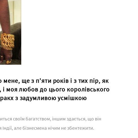
ене, ще з п'яти років і з тих пір, як
, і моя любов до цього королівського
аракх з задумливою усмішкою
иться своїм багатством, іншим здається, що він
Індії, але бізнесмена нічим не збентежити.