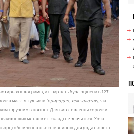
П
тирьох кілограмів, а її вартість була оцінена в 127
очка має сім гудзиків
(природно, теж золотих),
які
им і зручним в носінні. Для виготовлення сорочки
іяких інших металів в її складі не значиться. Хоча
творці обшили її тонкою тканиною для додаткового