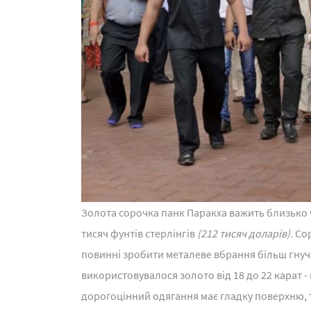
Золота сорочка панк Паракха важить близько чо
тисяч фунтів стерлінгів
(212 тисяч доларів).
Сор
повинні зробити металеве вбрання більш гнучк
використовувалося золото від 18 до 22 карат - н
дорогоцінний одягання має гладку поверхню, 