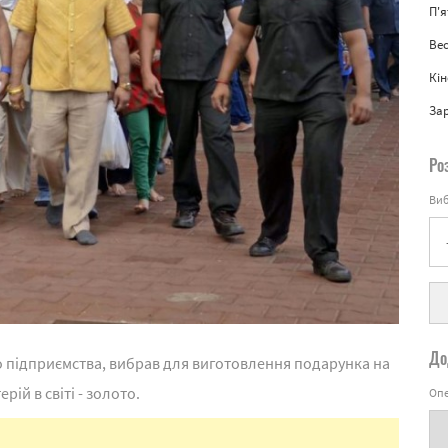
П'
Вес
Кін
За
Ро
Виб
До
о підприємства, вибрав для виготовлення подарунка на
ій в світі - золото.
Опе