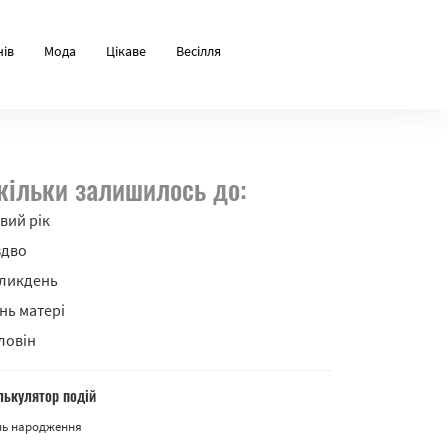
нів
Мода
Цікаве
Весілля
кільки залишилось до:
вий рік
здво
ликдень
нь матері
ловін
лькулятор подій
нь народження