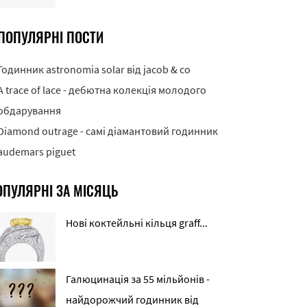
ПОПУЛЯРНІ ПОСТИ
Годинник astronomia solar від jacob & co
A trace of lace - дебютна колекція молодого
обдарування
Diamond outrage - самі діамантовий годинник
audemars piguet
ОПУЛЯРНІ ЗА МІСЯЦЬ
Нові коктейльні кільця graff...
Галюцинація за 55 мільйонів -
найдорожчий годинник від