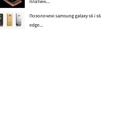
платині...
Позолочені samsung galaxy s6 і s6
edge...