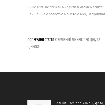
Якщо ж ви не звикли мислити в малих масштаб
найбільшою золотою монетою або, наприклад,
ПОПЕРЕДНЯ СТАТТЯ
ЮВЕЛІРНИЙ ЛІКНЕП. ПРО ЦІНУ ТА
ЦІННОСТІ
Селеніт - все про камені, фото,