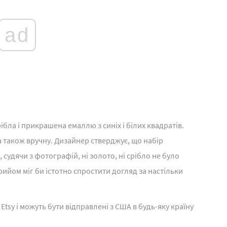
ad
бла і прикрашена емаллю з синіх і білих квадратів.
 також вручну. Дизайнер стверджує, що набір
удячи з фотографій, ні золото, ні срібло не було
рийом міг би істотно спростити догляд за настільки
tsy і можуть бути відправлені з США в будь-яку країну