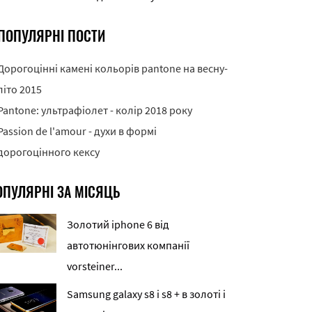
ПОПУЛЯРНІ ПОСТИ
Дорогоцінні камені кольорів pantone на весну-
літо 2015
Pantone: ультрафіолет - колір 2018 року
Passion de l'amour - духи в формі
дорогоцінного кексу
ОПУЛЯРНІ ЗА МІСЯЦЬ
Золотий iphone 6 від
автотюнінгових компанії
vorsteiner...
Samsung galaxy s8 і s8 + в золоті і