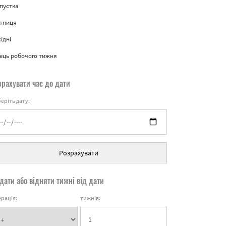
пустка
ятниця
ідні
ець робочого тижня
зрахувати час до дати
еріть дату:
Розрахувати
дати або відняти тижні від дати
рація:
тижнів: