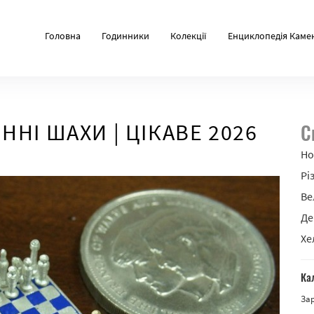
Головна
Годинники
Колекції
Енциклопедія Каме
НІ ШАХИ | ЦІКАВЕ 2026
С
Но
Рі
Ве
Де
Хе
Ка
За