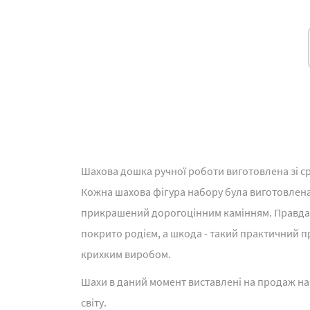
Шахова дошка ручної роботи виготовлена зі срі
Кожна шахова фігура набору була виготовлена
прикрашений дорогоцінним камінням. Правда, с
покрито родієм, а шкода - такий практичний п
крихким виробом.
Шахи в даний момент виставлені на продаж на E
світу.