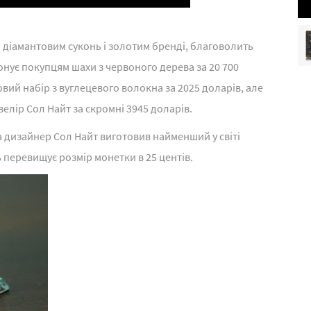
о діамантовим суконь і золотим бренді, благоволить
ує покупцям шахи з червоного дерева за 20 700
овий набір з вуглецевого волокна за 2025 доларів, але
елір Сол Найт за скромні 3945 доларів.
ла дизайнер Сол Найт виготовив найменший у світі
 перевищує розмір монетки в 25 центів.