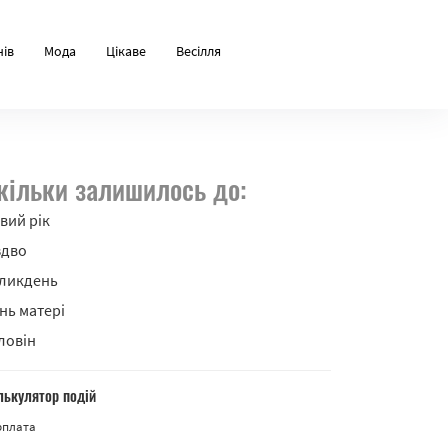
нів
Мода
Цікаве
Весілля
кільки залишилось до:
вий рік
здво
ликдень
нь матері
ловін
лькулятор подій
рплата