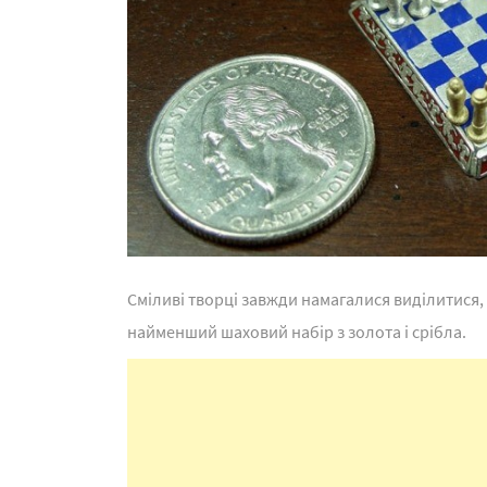
Сміливі творці завжди намагалися виділитися
найменший шаховий набір з золота і срібла.