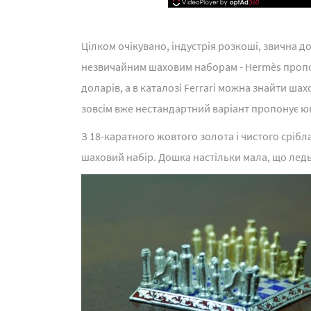
Цілком очікувано, індустрія розкоші, звична д
незвичайним шаховим наборам - Hermès пропон
доларів, а в каталозі Ferrari можна знайти шах
зовсім вже нестандартний варіант пропонує юв
З 18-каратного жовтого золота і чистого сріб
шаховий набір. Дошка настільки мала, що ледь