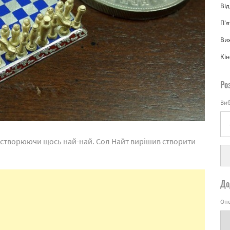
Від
П'
Вих
Кін
Ро
Виб
, створюючи щось най-най. Сол Найт вирішив створити
До
Опе