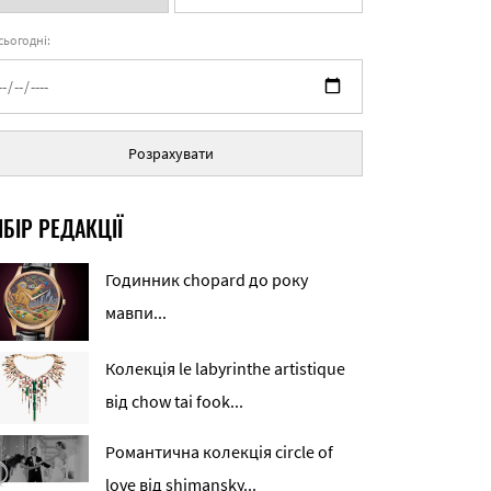
 сьогодні:
Розрахувати
БІР РЕДАКЦІЇ
Годинник chopard до року
мавпи...
Колекція le labyrinthe artistique
від chow tai fook...
Романтична колекція circle of
love від shimansky...