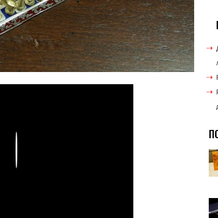
П
Play