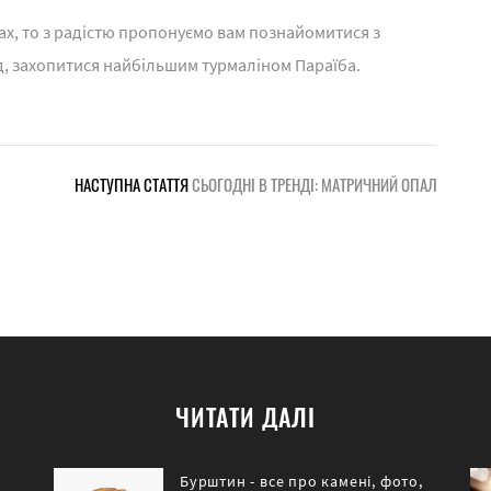
ах, то з радістю пропонуємо вам познайомитися з
 захопитися найбільшим турмаліном Параїба.
НАСТУПНА СТАТТЯ
СЬОГОДНІ В ТРЕНДІ: МАТРИЧНИЙ ОПАЛ
ЧИТАТИ ДАЛІ
Бурштин - все про камені, фото,