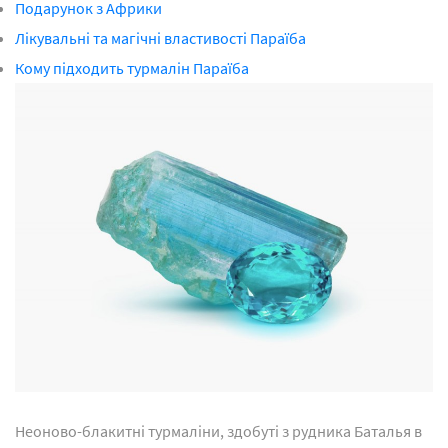
Подарунок з Африки
Лікувальні та магічні властивості Параїба
Кому підходить турмалін Параїба
Неоново-блакитні турмаліни, здобуті з рудника Баталья в