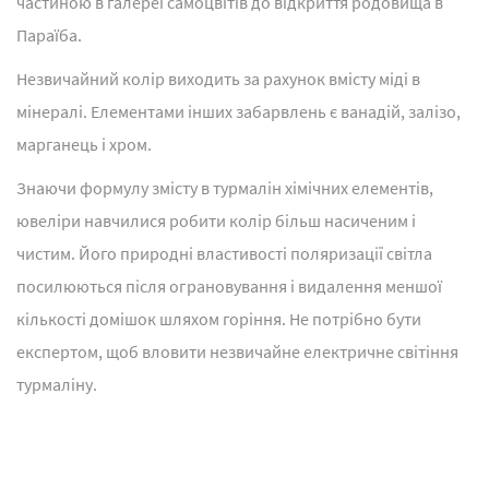
частиною в галереї самоцвітів до відкриття родовища в
Параїба.
Незвичайний колір виходить за рахунок вмісту міді в
мінералі. Елементами інших забарвлень є ванадій, залізо,
марганець і хром.
Знаючи формулу змісту в турмалін хімічних елементів,
ювеліри навчилися робити колір більш насиченим і
чистим. Його природні властивості поляризації світла
посилюються після ограновування і видалення меншої
кількості домішок шляхом горіння. Не потрібно бути
експертом, щоб вловити незвичайне електричне світіння
турмаліну.