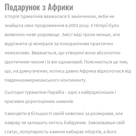
Подарунок з Африки
Історія турмалінів вважалася б закінченою, якби не
знайшла своє продовження в 2001 році. У Нігерії було
виявлено нове родовище. Зміст міді трохи менше, але
відрізнити ці мінерали за походженням практично
неможливо. Вважається, що утворені вони абсолютно
ідентичним чином і їх вік однаковий. Пояснюється це тим,
що, на думку вчених, колись давно Африка відкололася від
південноамериканського континенту.
Сьогодні турмаліни Параїба - одні з найрідкісніших і
красивих дорогоцінних
каменів.
Самоцвіти в більшості своїй невеликі за розмірами, але
навряд чи залишать когось байдужим. Завоювавши свій
статус, популярність каменя набирає обертів, а його