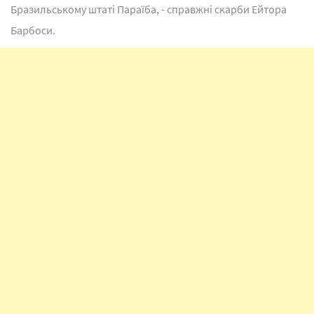
Бразильському штаті Параїба, - справжні скарби Ейтора
Барбоси.