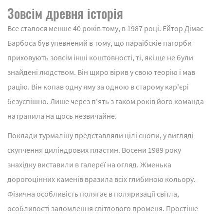
Зовсім древня історія
Все сталося менше 40 років тому, в 1987 році. Ейтор Дімас
Барбоса був упевнений в тому, що параібскіе пагорби
приховують зовсім інші коштовності, ті, які ще не були
знайдені людством. Він щиро вірив у свою теорію і мав
рацію. Він копав одну яму за одною в старому кар'єрі
безуспішно. Лише через п'ять з гаком років його команда
натрапила на щось незвичайне.
Поклади турмаліну представляли цілі снопи, у вигляді
скупчення циліндрових пластин. Восени 1989 року
знахідку виставили в галереї на огляд. Жменька
дорогоцінних каменів вразила всіх глибиною кольору.
Фізична особливість полягає в поляризації світла,
особливості заломлення світлового променя. Простіше