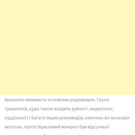
Бразилію вважають основним родовищем. Група
турмалінів, куди також входять рубеліт, индиголит,
ліддікоатіт і багато інших різновидів, охоплює всі кольори
веселки, проте бірюзовий мінерал був відсутньої