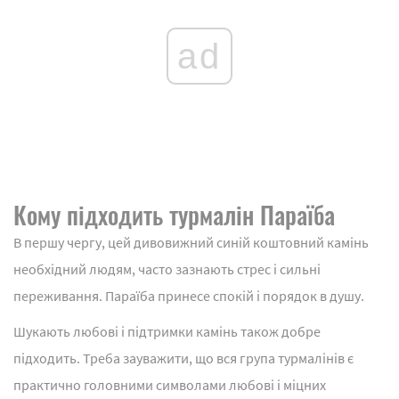
ad
Кому підходить турмалін Параїба
В першу чергу, цей дивовижний синій коштовний камінь
необхідний людям, часто зазнають стрес і сильні
переживання. Параїба принесе спокій і порядок в душу.
Шукають любові і підтримки камінь також добре
підходить. Треба зауважити, що вся група турмалінів є
практично головними символами любові і міцних