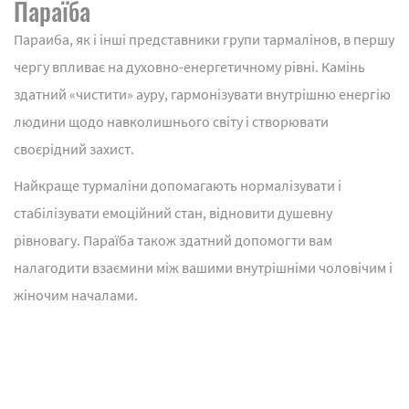
Параїба
Параиба, як і інші представники групи тармалінов, в першу
чергу впливає на духовно-енергетичному рівні. Камінь
здатний «чистити» ауру, гармонізувати внутрішню енергію
людини щодо навколишнього світу і створювати
своєрідний захист.
Найкраще турмаліни допомагають нормалізувати і
стабілізувати емоційний стан, відновити душевну
рівновагу. Параїба також здатний допомогти вам
налагодити взаємини між вашими внутрішніми чоловічим і
жіночим началами.