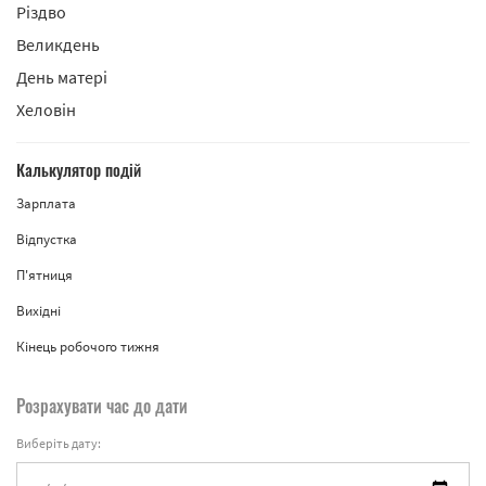
Різдво
Великдень
День матері
Хеловін
Калькулятор подій
Зарплата
Відпустка
П'ятниця
Вихідні
Кінець робочого тижня
Розрахувати час до дати
Виберіть дату: