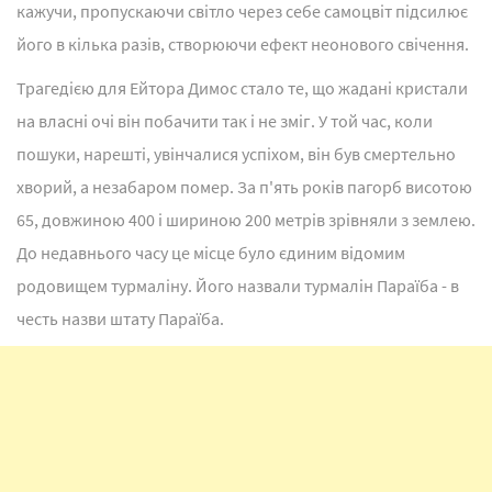
кажучи, пропускаючи світло через себе самоцвіт підсилює
його в кілька разів, створюючи ефект неонового свічення.
Трагедією для Ейтора Димос стало те, що жадані кристали
на власні очі він побачити так і не зміг. У той час, коли
пошуки, нарешті, увінчалися успіхом, він був смертельно
хворий, а незабаром помер. За п'ять років пагорб висотою
65, довжиною 400 і шириною 200 метрів зрівняли з землею.
До недавнього часу це місце було єдиним відомим
родовищем турмаліну. Його назвали турмалін Параїба - в
честь назви штату Параїба.