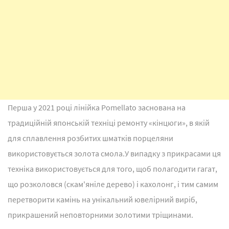
Перша у 2021 році лінійка Pomellato заснована на
традиційній японській техніці ремонту «кінцюги», в якій
для сплавлення розбитих шматків порцеляни
використовується золота смола.У випадку з прикрасами ця
техніка використовується для того, щоб полагодити гагат,
що розколовся (скам'яніле дерево) і кахолонг, і тим самим
перетворити камінь на унікальний ювелірний виріб,
прикрашений неповторними золотими тріщинами.