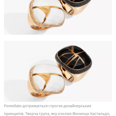
Pomellato дотримується строгих дизайнерських
принципів. Творча група, яку очолює Вінченцо Кастальдо,