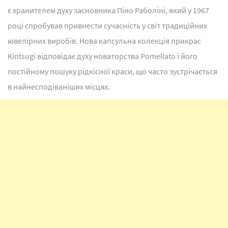
є хранителем духу засновника Піно Раболіні, який у 1967
році спробував привнести сучасність у світ традиційних
ювелірних виробів. Нова капсульна колекція прикрас
Kintsugi відповідає духу новаторства Pomellato і його
постійному пошуку рідкісної краси, що часто зустрічається
в найнесподіваніших місцях.