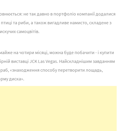
овнюється: не так давно в портфоліо компанії додалися
 птиці та риби, а також вигадливе намисто, складене з
искучих самоцвітів.
майже на чотири місяці, можна буде побачити - і купити
елірній виставці JCK Las Vegas. Найскладнішим завданням
ораб, «знаходження способу перетворити лощадь,
орму диска».