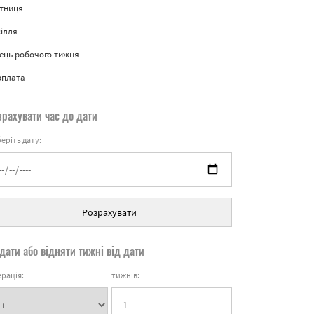
ятниця
ілля
ець робочого тижня
рплата
зрахувати час до дати
еріть дату:
Розрахувати
дати або відняти тижні від дати
рація:
тижнів: