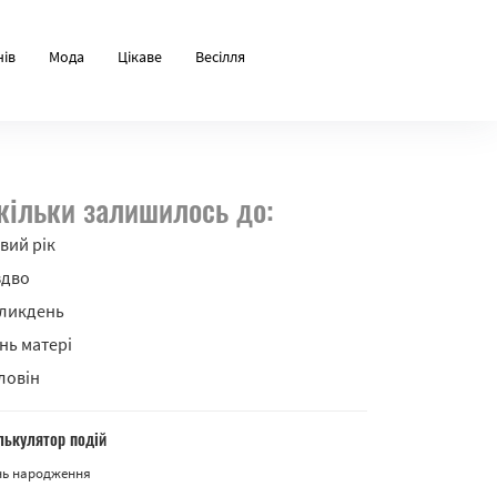
нів
Мода
Цікаве
Весілля
кільки залишилось до:
вий рік
здво
ликдень
нь матері
ловін
лькулятор подій
нь народження