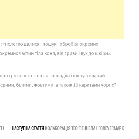
: «нелегко далися і пошук і обробка окремих
кремих частин тіла коня, від гриви і вух до шкіри».
ного рожевого золота і паладію і інкрустований
вими, білими, жовтими, а також 10 каратами чорної
І І
НАСТУПНА СТАТТЯ
КОЛАБОРАЦІЯ ТЕО ФЕННЕЛА І FOREVERMARK