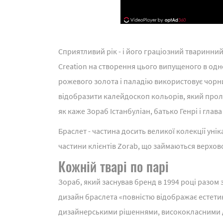
Сприятливий рік - і його граціозний тваринний д
Creation на створення цього випущеного в одн
рожевого золота і паладію використовує чорний
відобразити калейдоскоп кольорів, який пролі
як каже Зораб Істанбуліан, батько Генрі і глав
Браслет - частина досить великої колекції унік
частини клієнтів Zorab, що займаються верхов
Кожній тварі по парі
Зораб, який заснував бренд в 1994 році разом
дизайн браслета «повністю відображає естетику 
дизайнерськими рішеннями, висококласними д