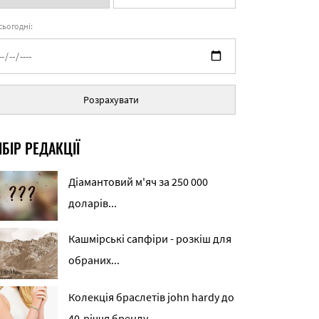
 сьогодні:
Розрахувати
БІР РЕДАКЦІЇ
Діамантовий м'яч за 250 000
доларів...
Кашмірські сапфіри - розкіш для
обраних...
Колекція браслетів john hardy до
40-річчя бренду...