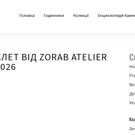
Головна
Годинники
Колекції
Енциклопедія Каме
ЛЕТ ВІД ZORAB ATELIER
С
2026
Но
Рі
Ве
Де
Хе
Ка
Де