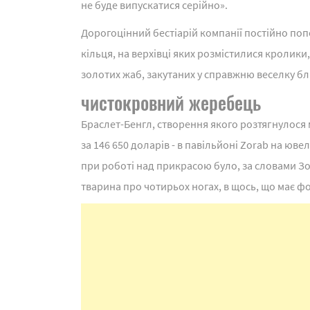
не буде випускатися серійно».
Дорогоцінний бестіарій компанії постійно поп
кільця, на верхівці яких розмістилися кролики,
золотих жаб, закутаних у справжню веселку бл
чистокровний жеребець
Браслет-Бенгл, створення якого розтягнулося 
за 146 650 доларів - в павільйоні Zorab на юв
при роботі над прикрасою було, за словами З
тварина про чотирьох ногах, в щось, що має ф