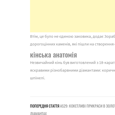
Втім, це було не єдиною заковика, додає Зораб
дорогоцінних каменів, які пішли на створення о
кінська анатомія
Незвичайний кінь був виготовлений з 18-карат
яскравими різнобарвними діамантами: коричне
шпінелі.
ПОПЕРЕДНЯ СТАТТЯ
AS29: КОКЕТЛИВІ ПРИКРАСИ В ЗОЛОТ
ДІАМАНТАХ