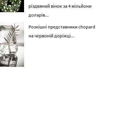
різдвяний вінок за 4 мільйони
доларів...
Розкішні представники chopard
на червоній доріжці...