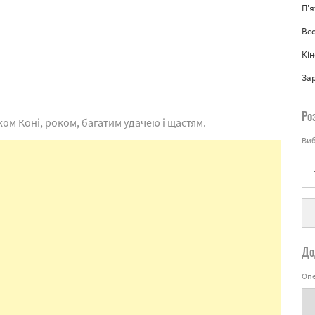
П'
Вес
Кін
За
Ро
ком Коні, роком, багатим удачею і щастям.
Виб
До
Опе