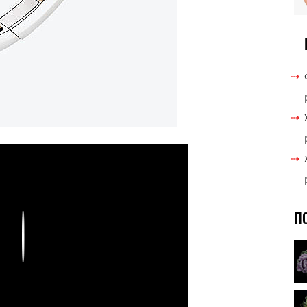
П
Play