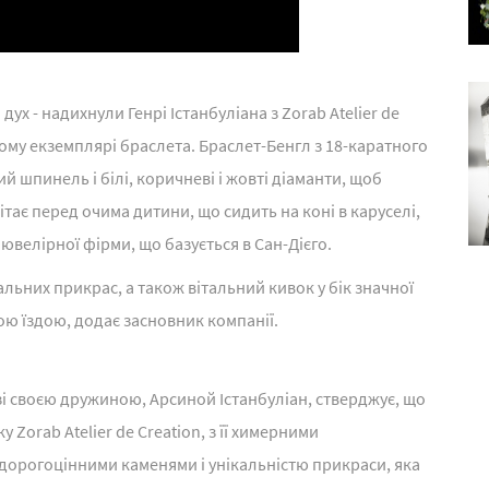
ух - надихнули Генрі Істанбуліана з Zorab Atelier de
ому екземплярі браслета. Браслет-Бенгл з 18-каратного
 шпинель і білі, коричневі і жовті діаманти, щоб
тає перед очима дитини, що сидить на коні в каруселі,
а ювелірної фірми, що базується в Сан-Дієго.
альних прикрас, а також вітальний кивок у бік значної
ою їздою, додає засновник компанії.
 зі своєю дружиною, Арсиной Істанбуліан, стверджує, що
Zorab Atelier de Creation, з її химерними
орогоцінними каменями і унікальністю прикраси, яка