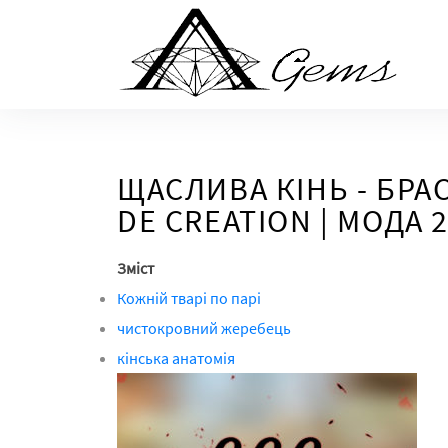
Skip
to
the
content
ЩАСЛИВА КІНЬ - БРАС
DE CREATION | МОДА 
Зміст
Кожній тварі по парі
чистокровний жеребець
кінська анатомія