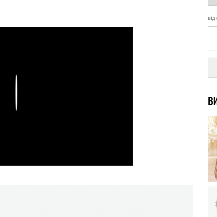
від
Play
ВИ