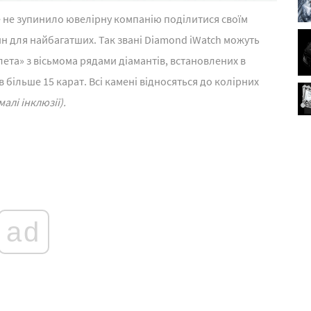
це не зупинило ювелірну компанію поділитися своїм
н для найбагатших. Так звані Diamond iWatch можуть
лета» з вісьмома рядами діамантів, встановлених в
 більше 15 карат. Всі камені відносяться до колірних
малі інклюзії).
ad