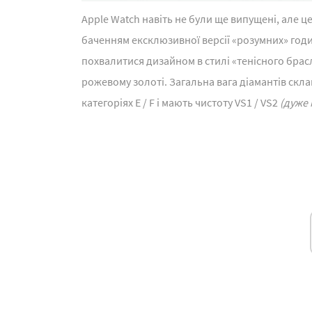
Apple Watch навіть не були ще випущені, але 
баченням ексклюзивної версії «розумних» годи
похвалитися дизайном в стилі «тенісного брас
рожевому золоті. Загальна вага діамантів склав
категоріях E / F і мають чистоту VS1 / VS2
(дуже 