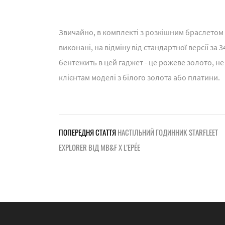
Звичайно, в комплекті з розкішним браслетом 
виконані, на відміну від стандартної версії за 
бентежить в цей гаджет - це рожеве золото, н
клієнтам моделі з білого золота або платини.
ПОПЕРЕДНЯ СТАТТЯ
НАСТІЛЬНИЙ ГОДИННИК STARFLEET
EXPLORER ВІД MB&F X L’EPÉE