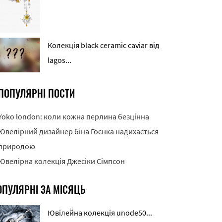
Колекція black ceramic caviar від
lagos...
ПОПУЛЯРНІ ПОСТИ
Yoko london: коли кожна перлина безцінна
Ювелірний дизайнер біна Гоєнка надихається
природою
Ювелірна колекція Джесіки Сімпсон
ОПУЛЯРНІ ЗА МІСЯЦЬ
Ювілейна колекція unode50...