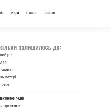
нів
Мода
Цікаве
Весілля
кільки залишилось до:
вий рік
здво
ликдень
нь матері
ловін
лькулятор подій
нь народження