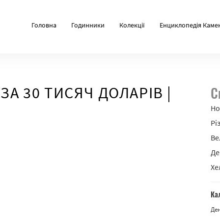
Головна
Годинники
Колекції
Енциклопедія Каме
ЗА 30 ТИСЯЧ ДОЛАРІВ |
С
Но
Рі
Ве
Де
Хе
Ка
Де