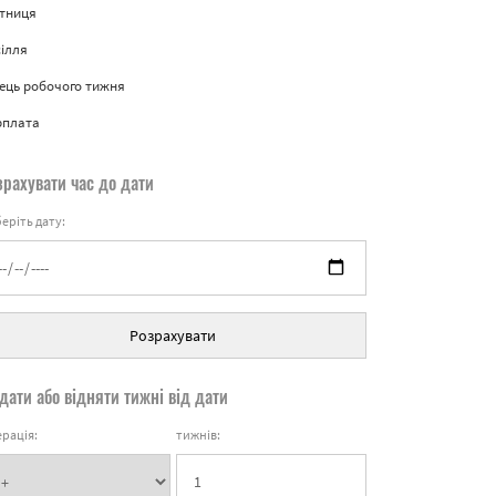
ятниця
ілля
ець робочого тижня
рплата
зрахувати час до дати
еріть дату:
Розрахувати
дати або відняти тижні від дати
рація:
тижнів: