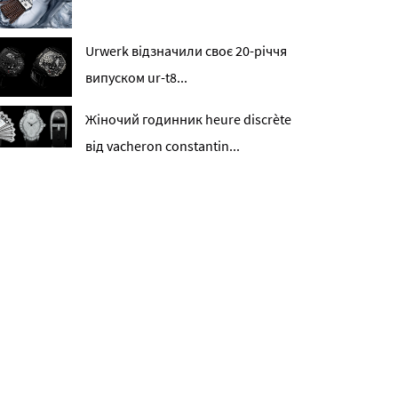
Urwerk відзначили своє 20-річчя
випуском ur-t8...
Жіночий годинник heure discrète
від vacheron constantin...