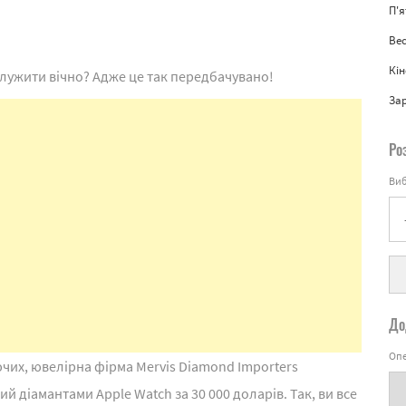
П'
Вес
Кін
 служити вічно? Адже це так передбачувано!
За
Ро
Виб
До
Опе
чих, ювелірна фірма Mervis Diamond Importers
ий діамантами Apple Watch за 30 000 доларів. Так, ви все