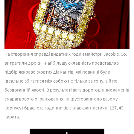
На створення справді видатних годин майстри Jacob & Co.
витратили 2 роки - найбільшу складність представляв
підбір яскраво-жовтих діамантів, які повинні були
ідеально збігатися між собою не тільки за тону, а й по
бездоганній якості. В результаті вага дорогоцінних каменів
смарагдового огранювання, інкрустованих по всьому
корпусу і браслета годинників склав фантастичні 127, 45
карата.