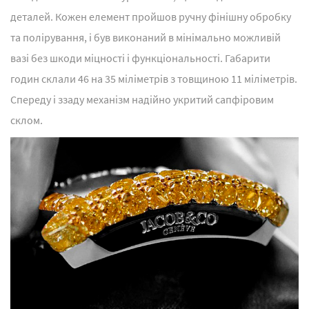
деталей. Кожен елемент пройшов ручну фінішну обробку
та полірування, і був виконаний в мінімально можливій
вазі без шкоди міцності і функціональності. Габарити
годин склали 46 на 35 міліметрів з товщиною 11 міліметрів.
Спереду і ззаду механізм надійно укритий сапфіровим
склом.