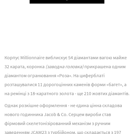
Play
Корпус Millionnaire виблискує 54 діамантами вагою майже
32 карата, коронка
(заводна головка)
прикрашена одним
діамантом огранювання «Роза». На циферблаті
розташувалися 11 дорогоцінних каменів форми «багет», а
на ремінці з 18-каратного золота - ще 210 жовтих діамантів.
Однак розкішне оформлення - не єдина цінна складова
нового годинника Jacob & Co. Серцем вироби став
фірмовий скелетонізірованний механізм з ручним
заведенням JCAM23 з турбійоном, що складається з 197