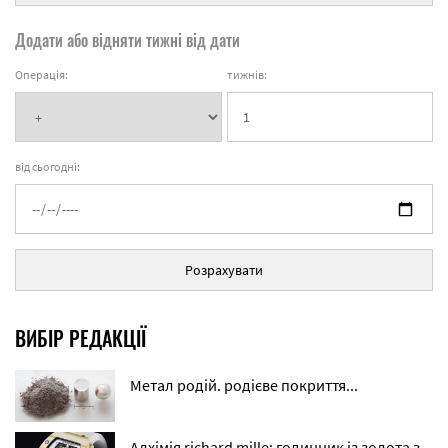
Додати або відняти тижні від дати
Операція:
тижнів:
від сьогодні:
Розрахувати
ВИБІР РЕДАКЦІЇ
Метал родій. родієве покриття...
Алхімія richard mille: годинник із золота з