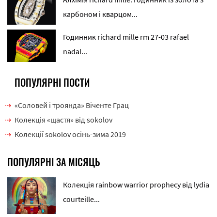
карбоном і кварцом...
Годинник richard mille rm 27-03 rafael
nadal...
ПОПУЛЯРНІ ПОСТИ
«Соловей і троянда» Віченте Грац
Колекція «щастя» від sokolov
Колекції sokolov осінь-зима 2019
ПОПУЛЯРНІ ЗА МІСЯЦЬ
Колекція rainbow warrior prophecy від lydia
courteille...