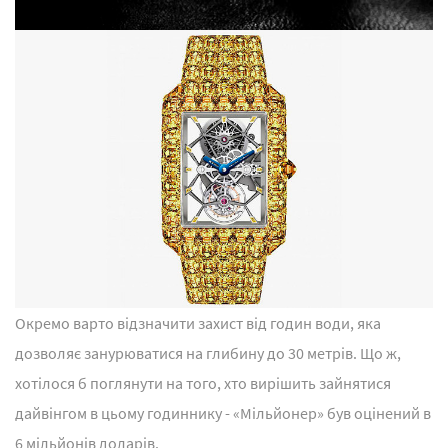
Окремо варто відзначити захист від годин води, яка
дозволяє занурюватися на глибину до 30 метрів. Що ж,
хотілося б поглянути на того, хто вирішить зайнятися
дайвінгом в цьому годиннику - «Мільйонер» був оцінений в
6 мільйонів доларів.