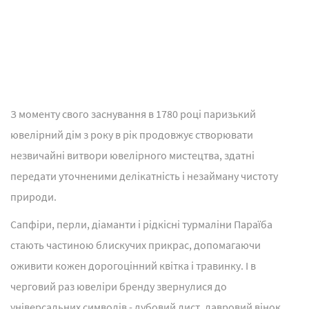
З моменту свого заснування в 1780 році паризький
ювелірний дім з року в рік продовжує створювати
незвичайні витвори ювелірного мистецтва, здатні
передати уточненими делікатність і незайману чистоту
природи.
Сапфіри, перли, діаманти і рідкісні турмаліни Параїба
стають частиною блискучих прикрас, допомагаючи
оживити кожен дорогоцінний квітка і травинку. І в
черговий раз ювеліри бренду звернулися до
універсальних символів - дубовий лист, лавровий вінок,