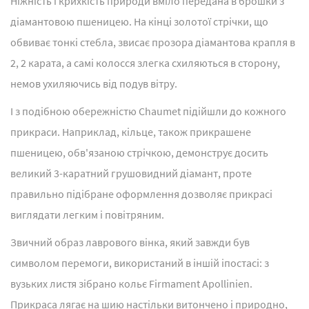
Ніжність і крихкість природи вміло передана в брошки з
діамантовою пшеницею. На кінці золотої стрічки, що
обвиває тонкі стебла, звисає прозора діамантова крапля в
2, 2 карата, а самі колосся злегка схиляються в сторону,
немов ухиляючись від подув вітру.
І з подібною обережністю Chaumet підійшли до кожного
прикраси. Наприклад, кільце, також прикрашене
пшеницею, обв'язаною стрічкою, демонструє досить
великий 3-каратний грушовидний діамант, проте
правильно підібране оформлення дозволяє прикрасі
виглядати легким і повітряним.
Звичний образ лаврового вінка, який завжди був
символом перемоги, використаний в іншій іпостасі: з
вузьких листя зібрано кольє Firmament Apollinien.
Прикраса лягає на шию настільки витончено і природно,