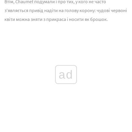
Втім, Chaumet подумали і про тих, у кого не часто
з'являється привід надіти на голову корону: чудові червоні
квіти можна зняти з прикраса і носити як брошок.
ad