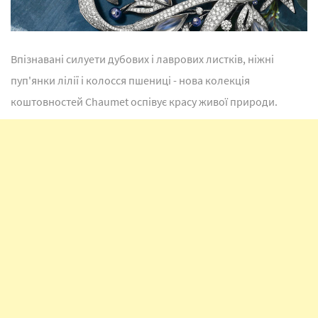
Впізнавані силуети дубових і лаврових листків, ніжні
пуп'янки лілії і колосся пшениці - нова колекція
коштовностей Chaumet оспівує красу живої природи.