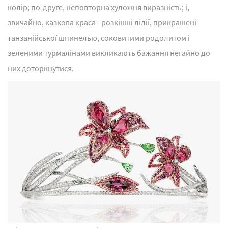
колір; по-друге, неповторна художня виразність; і,
звичайно, казкова краса - розкішні лілії, прикрашені
танзанійської шпинелью, соковитими родолитом і
зеленими турмалінами викликають бажання негайно до
них доторкнутися.