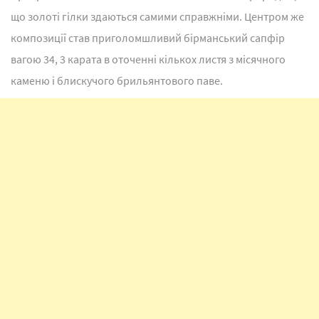
що золоті гілки здаються самими справжніми. Центром же
композиції став приголомшливий бірманський сапфір
вагою 34, 3 карата в оточенні кількох листя з місячного
каменю і блискучого брильянтового паве.