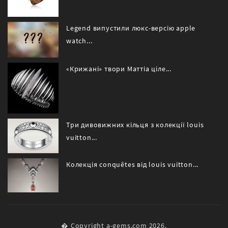
Legend випустили люкс-версію apple
watch...
«Крижані» твори Маттіа ціле...
Три дивовижних кільця з колекції louis
vuitton...
Колекція conquêtes від louis vuitton...
� Copyright a-gems.com 2026.