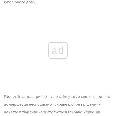
ювелірного дому.
ad
Passion Incarnat привертає до себе увагу з кількох причин:
по-перше, це несподівано яскраве колірне рішення -
нечасто в тіарах використовується яскраво-червоний