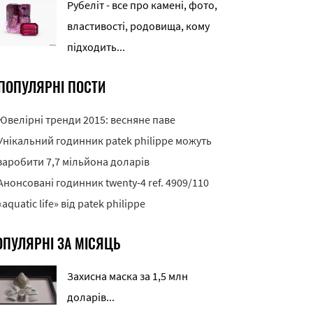
Рубеліт - все про камені, фото,
властивості, родовища, кому
підходить...
ПОПУЛЯРНІ ПОСТИ
Ювелірні тренди 2015: весняне паве
Унікальний годинник patek philippe можуть
заробити 7,7 мільйона доларів
Анонсовані годинник twenty-4 ref. 4909/110
«aquatic life» від patek philippe
ОПУЛЯРНІ ЗА МІСЯЦЬ
Захисна маска за 1,5 млн
доларів...