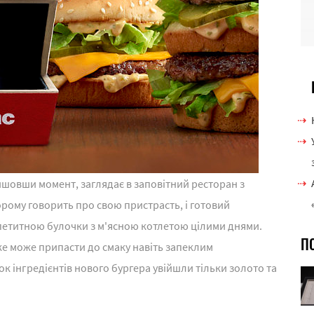
йшовши момент, заглядає в заповітний ресторан з
сорому говорить про свою пристрасть, і готовий
петитною булочки з м'ясною котлетою цілими днями.
П
е може припасти до смаку навіть запеклим
к інгредієнтів нового бургера увійшли тільки золото та