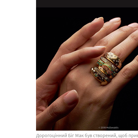
Дорогоцінний Біг Мак був створений, щоб прив