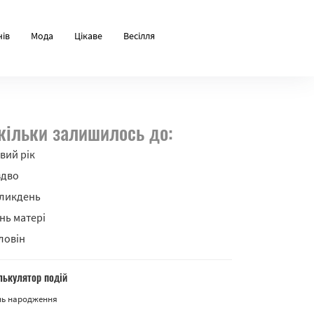
нів
Мода
Цікаве
Весілля
кільки залишилось до:
вий рік
здво
ликдень
нь матері
ловін
лькулятор подій
нь народження