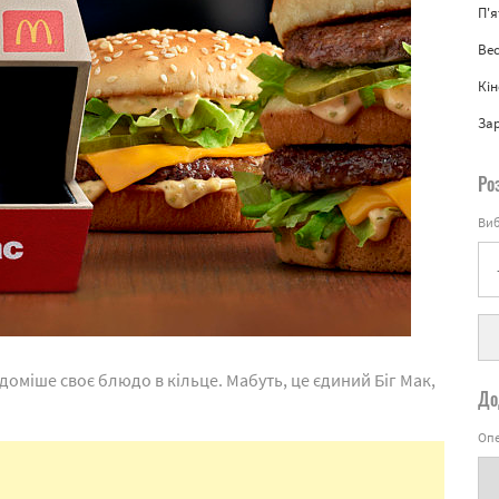
П'
Вес
Кін
За
Ро
Виб
міше своє блюдо в кільце. Мабуть, це єдиний Біг Мак,
До
Опе