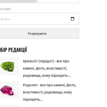
 сьогодні:
Розрахувати
БІР РЕДАКЦІЇ
Хризоліт (перідот) - все про
камені, фото, властивості,
родовища, кому підходить...
Родолит - все про камені, фото,
властивості, родовища, кому
підходить...