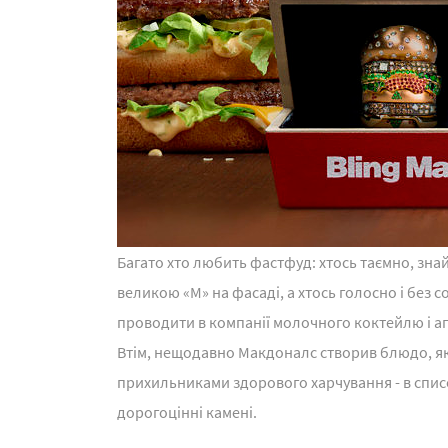
Багато хто любить фастфуд: хтось таємно, зна
великою «М» на фасаді, а хтось голосно і без 
проводити в компанії молочного коктейлю і а
Втім, нещодавно Макдоналс створив блюдо, як
прихильниками здорового харчування - в списо
дорогоцінні камені.