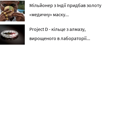
Мільйонер з Індії придбав золоту
«медичну» маску...
Project D - кільце з алмазу,
вирощеного в лабораторії...