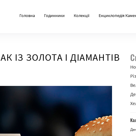
Головна
Годинники
Колекції
Енциклопедія Каме
АК ІЗ ЗОЛОТА І ДІАМАНТІВ
С
Но
Рі
Ве
Де
Хе
Ка
Де