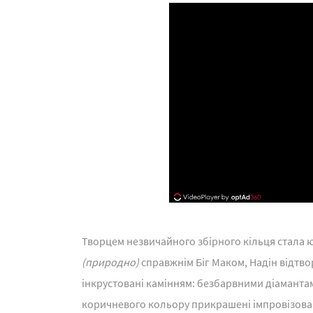
Творцем незвичайного збірного кільця стала 
(природно)
справжнім Біг Маком, Надін відтв
інкрустовані камінням: безбарвними діамантам
коричневого кольору прикрашені імпровізовані