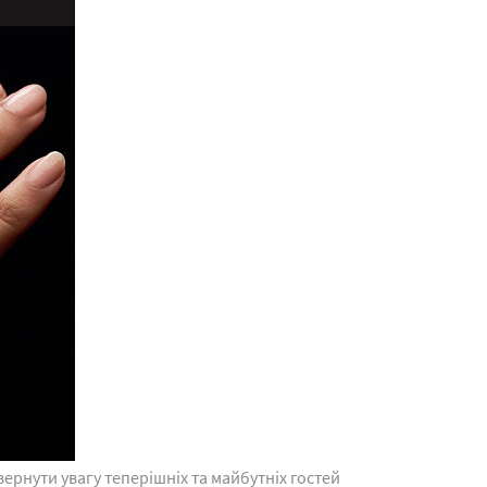
ернути увагу теперішніх та майбутніх гостей