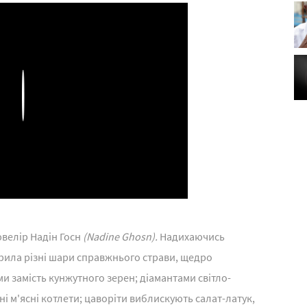
Play
ювелір Надін Госн
(Nadine Ghosn).
Надихаючись
орила різні шари справжнього страви, щедро
и замість кунжутного зерен; діамантами світло-
 м'ясні котлети; цаворіти виблискують салат-латук,