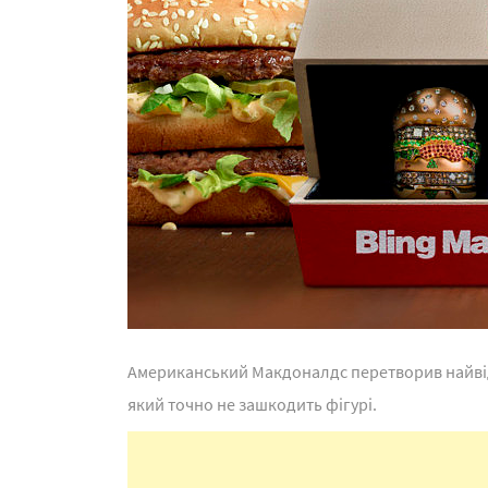
Американський Макдоналдс перетворив найвідо
який точно не зашкодить фігурі.