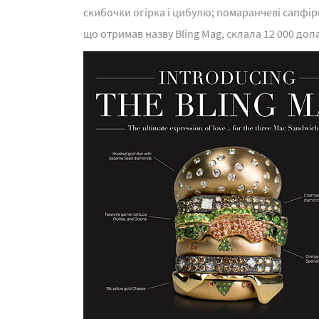
скибочки огірка і цибулю; помаранчеві сапфіри
що отримав назву Bling Mag, склала 12 000 дола