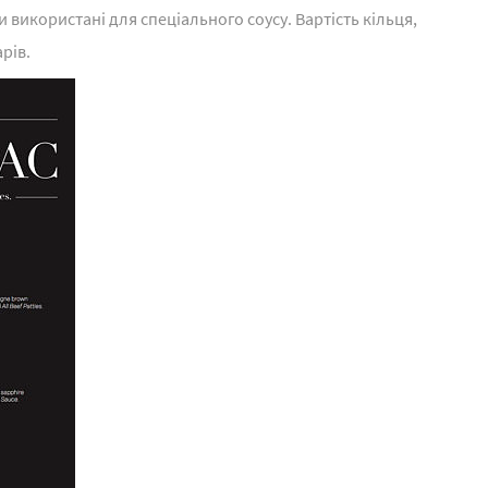
 використані для спеціального соусу. Вартість кільця,
рів.