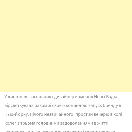
У листопаді засновник і дизайнер компанії Ненсі Бадіа
відсвяткувала разом зі своєю командою запуск бренду в
Нью-Йорку. Нічого незвичайного, простий вечерю в колі
колег з трьома головними задоволеннями в житті:
шампанським, вишуканими стравами і горами золота.