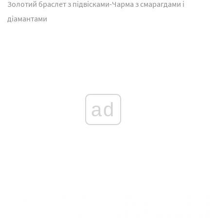
Золотий браслет з підвісками-Чарма з смарагдами і
діамантами
ad