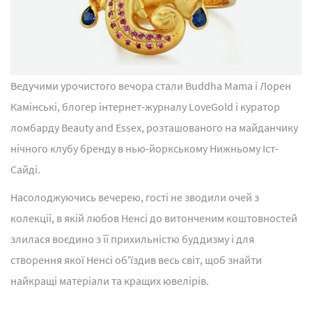
Ведучими урочистого вечора стали Buddha Mama і Лорен
Камінські, блогер інтернет-журналу LoveGold і куратор
ломбарду Beauty and Essex, розташованого на майданчику
нічного клубу бренду в нью-йоркському Нижньому Іст-
Сайді.
Насолоджуючись вечерею, гості не зводили очей з
колекції, в якій любов Ненсі до витонченим коштовностей
злилася воєдино з її прихильністю буддизму і для
створення якої Ненсі об'їздив весь світ, щоб знайти
найкращі матеріали та кращих ювелірів.