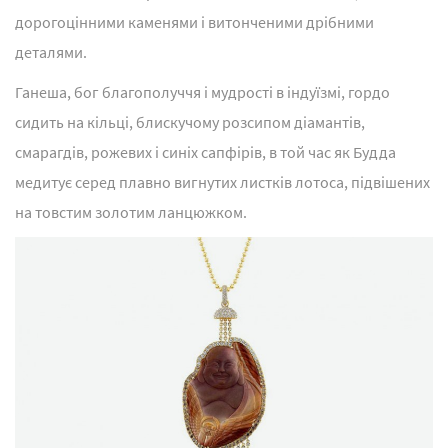
дорогоцінними каменями і витонченими дрібними
деталями.
Ганеша, бог благополуччя і мудрості в індуїзмі, гордо
сидить на кільці, блискучому розсипом діамантів,
смарагдів, рожевих і синіх сапфірів, в той час як Будда
медитує серед плавно вигнутих листків лотоса, підвішених
на товстим золотим ланцюжком.