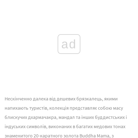
ad
Нескінченно далека від дешевих брязкалець, якими
напихають туристів, колекція представляє собою масу
блискучих дхармачакра, мандал та інших буддистських і
індуських символів, виконаних в багатих медових тонах
знаменитого 20-каратного золота Buddha Mama, з