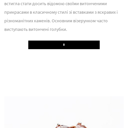
встигла стати досить відомою своїми витонченими
прикрасами в класичному стилі зі вставками з яскравих і
різноманітних каменів. Основним візерунком часто
виступають витончені голубки.
Play