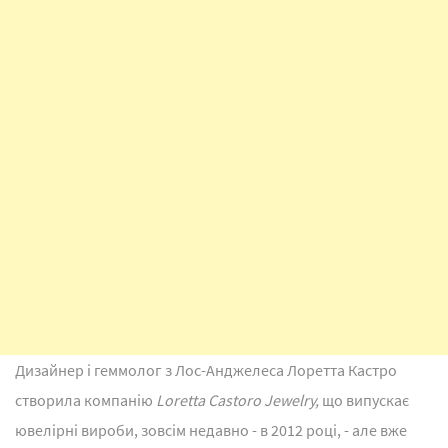
Дизайнер і геммолог з Лос-Анджелеса Лоретта Кастро
створила компанію
Loretta Castoro Jewelry,
що випускає
ювелірні вироби, зовсім недавно - в 2012 році, - але вже