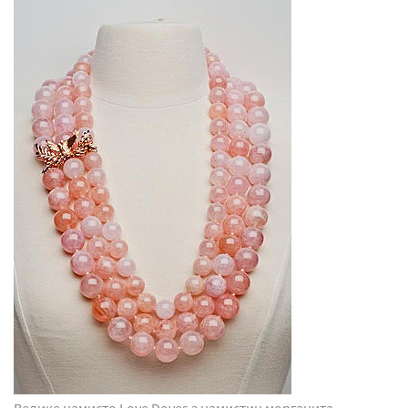
Велике намисто Love Doves з намистин морганита