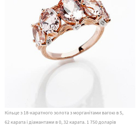
Кільце з 18-каратного золота з морганітами вагою в 5,
62 карата і діамантами в 0, 32 карата. 1 750 доларів