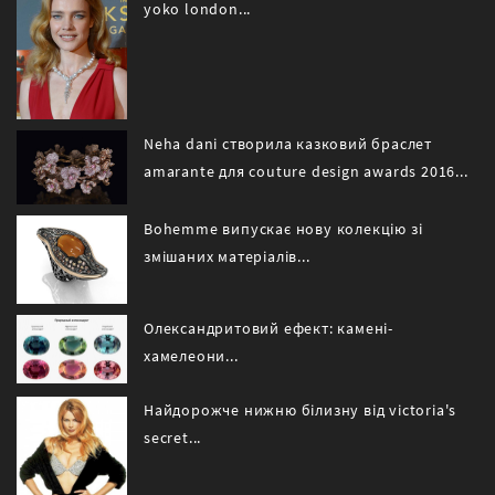
yoko london...
Neha dani створила казковий браслет
amarante для couture design awards 2016...
Bohemme випускає нову колекцію зі
змішаних матеріалів...
Олександритовий ефект: камені-
хамелеони...
Найдорожче нижню білизну від victoria's
secret...