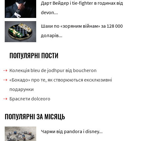
Дарт Вейдер і tie-fighter в годинах від
devon...
Шахи по «зоряним війнам» за 128 000
доларів...
ПОПУЛЯРНІ ПОСТИ
Колекція bleu de jodhpur від boucheron
«Бокадо» про те, як створюються ексклюзивні
подарунки
Браслети dolceoro
ПОПУЛЯРНІ ЗА МІСЯЦЬ
Чарми від pandora і disney...