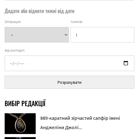
Додати або відняти тижні від дати
Операція:
тижнів:
від сьогодні:
Розрахувати
ВИБІР РЕДАКЦІЇ
889-каратний зірчастий сапфір імені
Анджеліни Джолі...